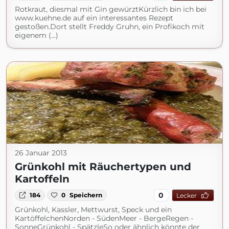
Rotkraut, diesmal mit Gin gewürztKürzlich bin ich bei
www.kuehne.de auf ein interessantes Rezept
gestoßen.Dort stellt Freddy Gruhn, ein Profikoch mit
eigenem (...)
26 Januar 2013
Grünkohl mit Räuchertypen und
Kartoffeln
0
184
0
Speichern
Lecker
Grünkohl, Kassler, Mettwurst, Speck und ein
KartöffelchenNorden - SüdenMeer - BergeRegen -
SonneGrünkohl - SpätzleSo oder ähnlich könnte der