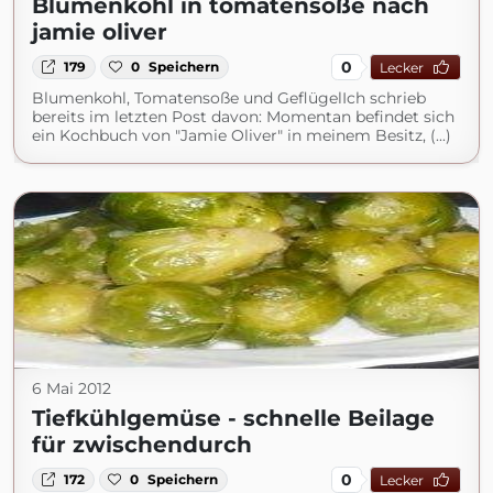
Blumenkohl in tomatensoße nach
jamie oliver
0
179
0
Speichern
Lecker
Blumenkohl, Tomatensoße und GeflügelIch schrieb
bereits im letzten Post davon: Momentan befindet sich
ein Kochbuch von "Jamie Oliver" in meinem Besitz, (...)
6 Mai 2012
Tiefkühlgemüse - schnelle Beilage
für zwischendurch
0
172
0
Speichern
Lecker