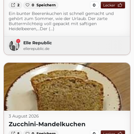
0
2
0
Speichern
Lecker
Ein bunter Beerenkuchen ist schnell gemacht und
gehört zum Sommer, wie der Urlaub. Der zarte
Buttermilchteig voll gepackt mit saftigen
Heidelbeeren,...Der (...)
Elle Republic
ellerepublic.de
3 August 2026
Zucchini-Mandelkuchen
0
5
0
Speichern
Lecker