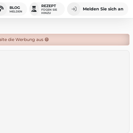
REZEPT
BLOG
Melden Sie sich an
FÜGEN SIE
MELDEN
HINZU
alte die Werbung aus 😄