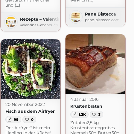
gewürzt mit Fenchel
wirklich (...)
und (...)
Pane Bistecca
Rezepte – Valentinas-Kochbuch.de
pane-bistecca.com
valentinas-kochbuch.de
4 Januar 2016
20 November 2022
Krustenbraten
Fisch aus dem Airfryer
1.2K
3
99
0
Zutaten2,5 kg
Der Airfryer* ist mein
Krustenbratengrobes
Liebling in der Küche!
Meersalz50g Butter50g