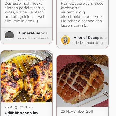
Das Essen schmeckt
HonigZubereitungSpec
einfach perfekt: saftig,
kschwarte
kross, schnell, einfach
rautenförmig
und pflegeleicht – weil
einschneiden oder vom
alle Teile in den (...)
Fleischer einschneiden
lassen, dann (...)
Dinner4Friends
Allerlei Rezepte und 
www.dinner4friends.de
allerleirezepte.blogspot.c
23 August 2025
25 November 2011
Grillhähnchen im