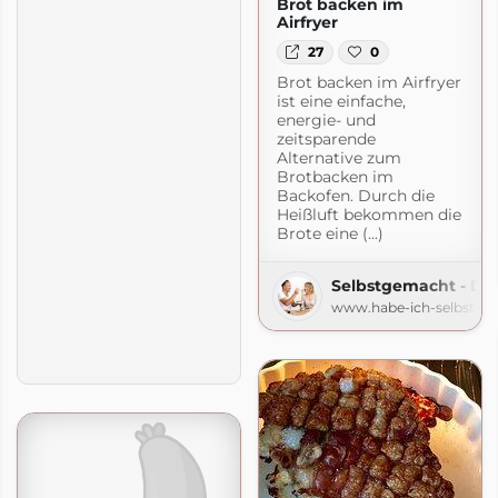
Brot backen im
Airfryer
27
0
Brot backen im Airfryer
ist eine einfache,
energie- und
zeitsparende
Alternative zum
Brotbacken im
Backofen. Durch die
Heißluft bekommen die
Brote eine (...)
Selbstgemacht - De
www.habe-ich-selbstge
Der Foodblog
gemacht.de