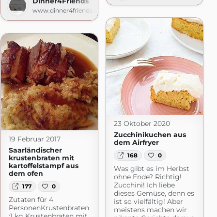
Dinner4Friends
r Foodblog
www.dinner4friends.de
macht.de
23 Oktober 2020
Zucchinikuchen aus
19 Februar 2017
dem Airfryer
Saarländischer
168
0
krustenbraten mit
kartoffelstampf aus
Was gibt es im Herbst
dem ofen
ohne Ende? Richtig!
Zucchini! Ich liebe
177
0
dieses Gemüse, denn es
Zutaten für 4
ist so vielfältig! Aber
PersonenKrustenbraten
meistens machen wir
:1 kg Krustenbraten mit