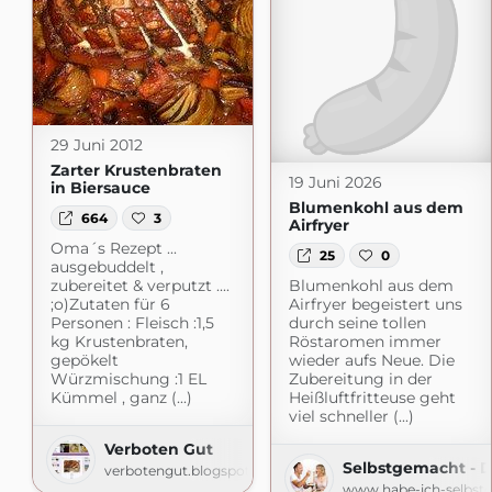
29 Juni 2012
Zarter Krustenbraten
19 Juni 2026
in Biersauce
Blumenkohl aus dem
664
3
Airfryer
Oma´s Rezept ...
25
0
ausgebuddelt ,
zubereitet & verputzt ....
Blumenkohl aus dem
;o)Zutaten für 6
Airfryer begeistert uns
Personen : Fleisch :1,5
durch seine tollen
kg Krustenbraten,
Röstaromen immer
gepökelt
wieder aufs Neue. Die
Würzmischung :1 EL
Zubereitung in der
Kümmel , ganz (...)
Heißluftfritteuse geht
viel schneller (...)
Verboten Gut
Selbstgemacht - 
verbotengut.blogspot.com
www.habe-ich-selbst