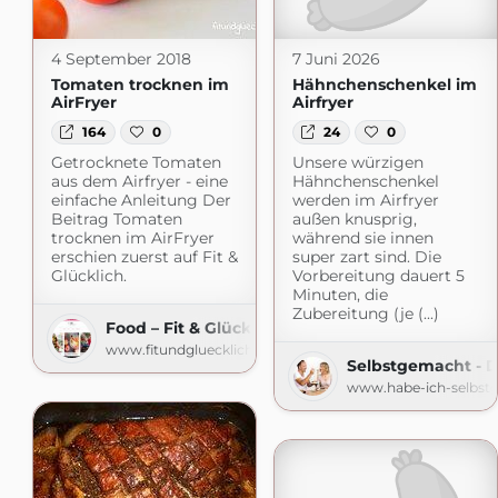
4 September 2018
7 Juni 2026
Tomaten trocknen im
Hähnchenschenkel im
AirFryer
Airfryer
164
0
24
0
Getrocknete Tomaten
Unsere würzigen
aus dem Airfryer - eine
Hähnchenschenkel
einfache Anleitung Der
werden im Airfryer
Beitrag Tomaten
außen knusprig,
trocknen im AirFryer
während sie innen
erschien zuerst auf Fit &
super zart sind. Die
Glücklich.
Vorbereitung dauert 5
Minuten, die
Zubereitung (je (...)
Food – Fit & Glücklich
www.fitundgluecklich.net
Selbstgemacht - 
www.habe-ich-selbst