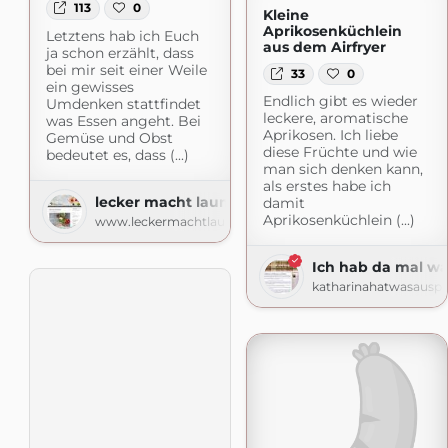
113
0
Kleine
Aprikosenküchlein
Letztens hab ich Euch
aus dem Airfryer
ja schon erzählt, dass
bei mir seit einer Weile
33
0
ein gewisses
Endlich gibt es wieder
Umdenken stattfindet
leckere, aromatische
was Essen angeht. Bei
Aprikosen. Ich liebe
Gemüse und Obst
diese Früchte und wie
bedeutet es, dass (...)
man sich denken kann,
als erstes habe ich
lecker macht laune
damit
Aprikosenküchlein (...)
www.leckermachtlaune.de
Ich hab da mal wa
katharinahatwasauspr