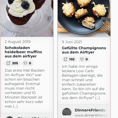
2 August 2019
9 Juni 2021
Schokoladen
Gefüllte Champignons
heidelbeer muffins
aus dem Airfryer
aus dem airfryer
102
0
205
0
Ich habe mir einige
Das erste Mal Backen
leckere Low Carb
im Airfryer XXL* war
Beilagen überlegt, die
schon ein bisschen
man schnell und
aufregend. Erstmal
einfach zubereiten
muss man nicht
kann. So bin ich auf die
vorheizen und 10
gefüllten Champignons
Minuten Backzeit ist
aus dem Airfryer* (...)
schon sehr kurz oder
was (...)
Dinner4Friends
www.dinner4friends.de