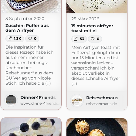
3 September 2020
25 März 2026
Zucchini Puffer aus
15 minuten airfryer
dem Airfryer
toast mit ei
1.3K
0
53
0
Die Inspiration für
Mein Airfryer Toast mit
dieses Rezept habe ich
Ei Rezept gelingt dir in
aus einem meiner
nur 15 Minuten und ist
absoluten Lieblings-
wahnsinnig lecker –
Kochbücher:
versprochen! Ich bin
Reisehunger* aus dem
absolut verliebt in
GU Verlag von Nicole
dieses schnelle Airfryer
Stich. Ich habe die (...)
(...)
Dinner4Friends
Reiseschmaus
www.dinner4friends.de
reiseschmaus.de
com