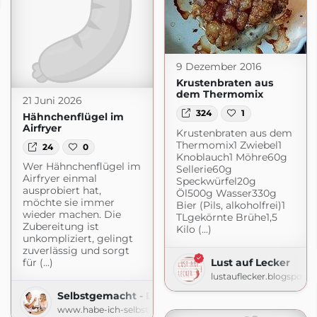
9 Dezember 2016
Krustenbraten aus
dem Thermomix
21 Juni 2026
324
1
Hähnchenflügel im
Airfryer
Krustenbraten aus dem
Thermomix1 Zwiebel1
24
0
Knoblauch1 Möhre60g
Wer Hähnchenflügel im
Sellerie60g
Airfryer einmal
Speckwürfel20g
ausprobiert hat,
Öl500g Wasser330g
möchte sie immer
Bier (Pils, alkoholfrei)1
wieder machen. Die
TLgekörnte Brühe1,5
Zubereitung ist
Kilo (...)
unkompliziert, gelingt
zuverlässig und sorgt
Lust auf Lecker
für (...)
lustauflecker.blogspot.
Selbstgemacht - Der Foodblog
www.habe-ich-selbstgemacht.de