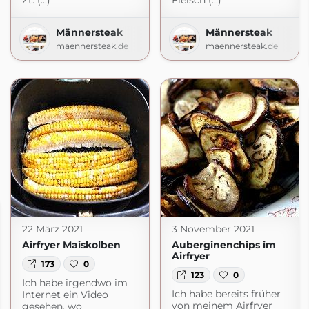
Zt. (...)
Fleisch (...)
Männersteak
Männersteak
maennersteak.de
maennersteak.de
22 März 2021
3 November 2021
Airfryer Maiskolben
Auberginenchips im
Airfryer
173
0
123
0
Ich habe irgendwo im
Ich habe bereits früher
Internet ein Video
von meinem Airfryer
gesehen, wo