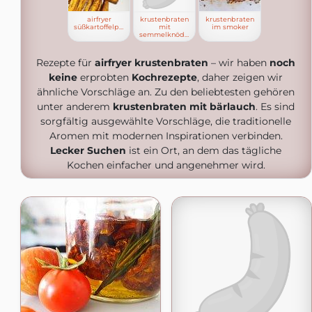
airfryer
krustenbraten
krustenbraten
süßkartoffelpommes
mit
im smoker
semmelknödeln
Rezepte für
airfryer krustenbraten
– wir haben
noch
keine
erprobten
Kochrezepte
, daher zeigen wir
ähnliche Vorschläge an. Zu den beliebtesten gehören
unter anderem
krustenbraten mit bärlauch
. Es sind
sorgfältig ausgewählte Vorschläge, die traditionelle
Aromen mit modernen Inspirationen verbinden.
Lecker Suchen
ist ein Ort, an dem das tägliche
Kochen einfacher und angenehmer wird.