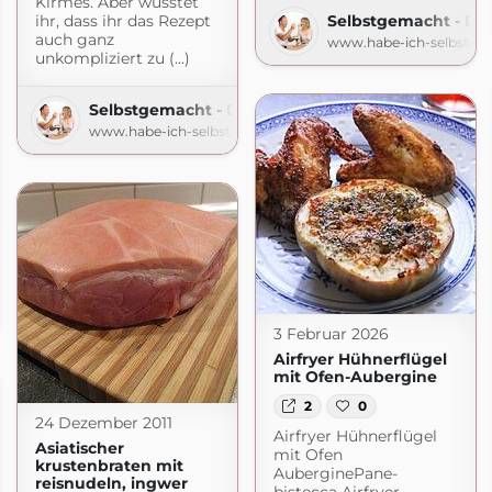
Kirmes. Aber wusstet
ihr, dass ihr das Rezept
Selbstgemacht - De
auch ganz
www.habe-ich-selbstge
unkompliziert zu (...)
Selbstgemacht - Der Foodblog
www.habe-ich-selbstgemacht.de
s ausprobiert
obiert.blogspot.com
3 Februar 2026
Airfryer Hühnerflügel
mit Ofen-Aubergine
2
0
24 Dezember 2011
Airfryer Hühnerflügel
Asiatischer
mit Ofen
krustenbraten mit
AuberginePane-
reisnudeln, ingwer