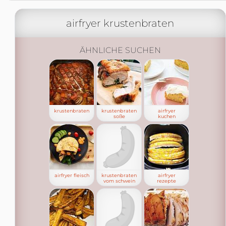
airfryer krustenbraten
ÄHNLICHE SUCHEN
krustenbraten
krustenbraten
airfryer
soße
kuchen
airfryer fleisch
krustenbraten
airfryer
vom schwein
rezepte