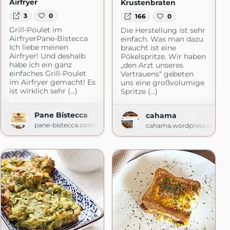
Airfryer
Krustenbraten
3
0
166
0
Grill-Poulet im
Die Herstellung ist sehr
AirfryerPane-Bistecca
einfach. Was man dazu
Ich liebe meinen
braucht ist eine
Airfryer! Und deshalb
Pökelspritze. Wir haben
habe ich ein ganz
„den Arzt unseres
einfaches Grill-Poulet
Vertrauens“ gebeten
im Airfryer gemacht! Es
uns eine großvolumige
ist wirklich sehr (...)
Spritze (...)
Pane Bistecca
cahama
pane-bistecca.com
cahama.wordpress.com
r Foodblog
macht.de