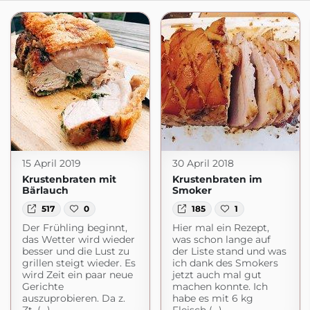
15 April 2019
30 April 2018
Krustenbraten mit
Krustenbraten im
Bärlauch
Smoker
517
0
185
1
Der Frühling beginnt,
Hier mal ein Rezept,
das Wetter wird wieder
was schon lange auf
besser und die Lust zu
der Liste stand und was
grillen steigt wieder. Es
ich dank des Smokers
wird Zeit ein paar neue
jetzt auch mal gut
Gerichte
machen konnte. Ich
auszuprobieren. Da z.
habe es mit 6 kg