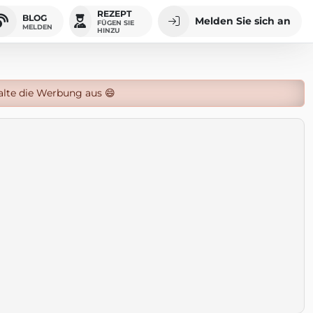
REZEPT
BLOG
Melden Sie sich an
FÜGEN SIE
MELDEN
HINZU
alte die Werbung aus 😄