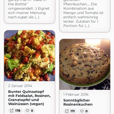
the Bottle”
Pfannkuchen…. Die
umgewandelt. :) Eignet
Kombination aus
sich meiner Meinung
Mango und Tomate ist
nach super als (...)
einfach wahnsinnig
lecker. Zutaten für 1
Portion: für (...)
2 Januar 2014
Bunter Quinoatopf
1 Februar 2016
mit Feldsalat, Rosinen,
Granatapfel und
Sonntäglicher
Walnüssen (vegan)
Rosinenkuchen
178
0
171
0