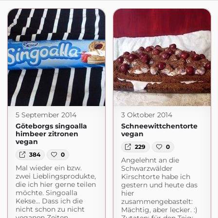
5 September 2014
3 Oktober 2014
Göteborgs singoalla
Schneewittchentorte
himbeer zitronen
vegan
vegan
229
0
384
0
Angelehnt an die
Mal wieder ein bzw.
Schwarzwälder
zwei Lieblingsprodukte,
Kirschtorte habe ich
die ich hier gerne teilen
gestern und heute das
möchte. Singoalla
hier
Kekse… Dass ich die
zusammengebastelt:
nicht schon zu nicht
Mächtig, aber lecker. :)
veganen Zeiten