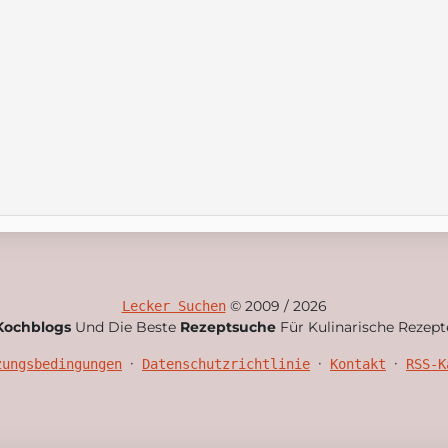
© 2009 / 2026
Lecker Suchen
Kochblogs
Und Die Beste
Rezeptsuche
Für Kulinarische Rezept
•
•
•
zungsbedingungen
Datenschutzrichtlinie
Kontakt
RSS-K