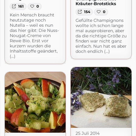
Kräuter-Brotsticks
161
0
154
0
Kein Mensch braucht
heutzutage noch
Gefüllte Champignons
Nutella – weil es nun
wollte ich schon lange
das hier gibt: Die Nuss-
mal ausprobieren, aber
Nougat-Creme von
da die richtige Größe zu
Rewe Bio. Erst vor
finden war nicht ganz
kurzem wurden die
einfach. Nun hat es aber
Inhaltsstoffe geändert,
doch endlich (...)
(...)
25 Juli 2014