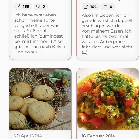
169
0
166
0
Ich habe zwar eben
Also ihr Lieben, ich bin
schon meine Torte
gerade wirklich doppelt
vorgestellt, aber was
erschlagen worden –
soll’s. Süß geht
von meinem Essen. Ich
schließlich (zumindest
hatte bisher zwei mal
bei mir) immer. :) Also
was aus Auberginen
gibt es nun noch Kekse.
fabriziert und war nicht
Und zwar (...)
(...)
20 April 2014
16 Februar 2014