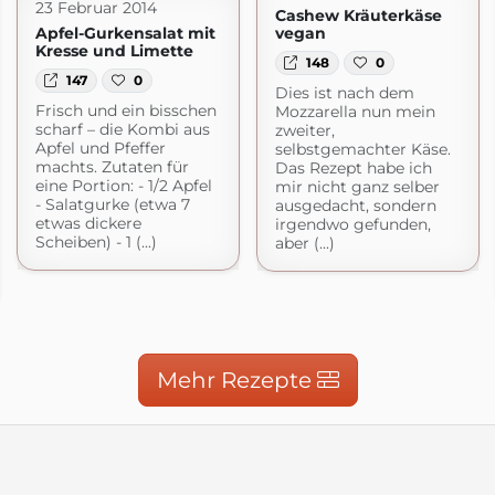
23 Februar 2014
Cashew Kräuterkäse
Apfel-Gurkensalat mit
vegan
Kresse und Limette
148
0
147
0
Dies ist nach dem
Frisch und ein bisschen
Mozzarella nun mein
scharf – die Kombi aus
zweiter,
Apfel und Pfeffer
selbstgemachter Käse.
machts. Zutaten für
Das Rezept habe ich
eine Portion: - 1/2 Apfel
mir nicht ganz selber
- Salatgurke (etwa 7
ausgedacht, sondern
etwas dickere
irgendwo gefunden,
Scheiben) - 1 (...)
aber (...)
Mehr Rezepte