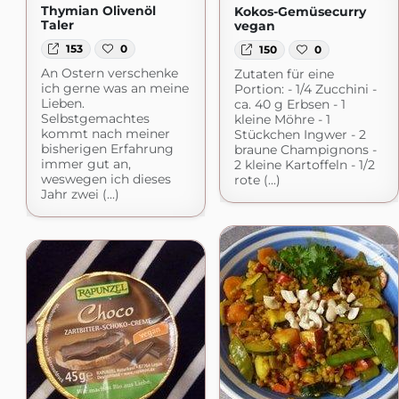
Thymian Olivenöl
Kokos-Gemüsecurry
Taler
vegan
153
0
150
0
An Ostern verschenke
Zutaten für eine
ich gerne was an meine
Portion: - 1/4 Zucchini -
Lieben.
ca. 40 g Erbsen - 1
Selbstgemachtes
kleine Möhre - 1
kommt nach meiner
Stückchen Ingwer - 2
bisherigen Erfahrung
braune Champignons -
immer gut an,
2 kleine Kartoffeln - 1/2
weswegen ich dieses
rote (...)
Jahr zwei (...)