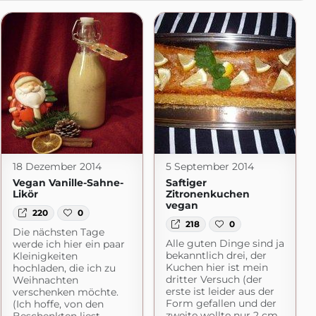
18 Dezember 2014
5 September 2014
Vegan Vanille-Sahne-
Saftiger
Likör
Zitronenkuchen
vegan
220
0
218
0
Die nächsten Tage
Alle guten Dinge sind ja
werde ich hier ein paar
bekanntlich drei, der
Kleinigkeiten
Kuchen hier ist mein
hochladen, die ich zu
dritter Versuch (der
Weihnachten
erste ist leider aus der
verschenken möchte.
Form gefallen und der
(Ich hoffe, von den
zweite wollte nur 2 cm