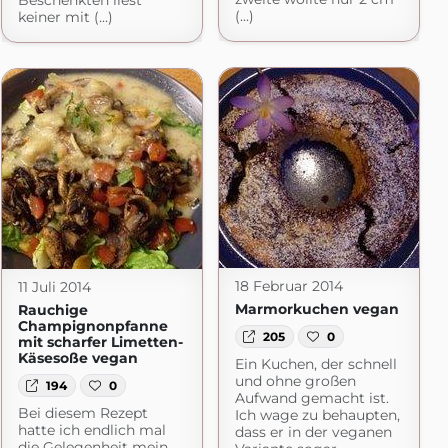
Beschenkten liest
(...)
keiner mit (...)
18 Februar 2014
11 Juli 2014
Marmorkuchen vegan
Rauchige
Champignonpfanne
205
0
mit scharfer Limetten-
Käsesoße vegan
Ein Kuchen, der schnell
und ohne großen
194
0
Aufwand gemacht ist.
Bei diesem Rezept
Ich wage zu behaupten,
hatte ich endlich mal
dass er in der veganen
die Gelegenheit mein