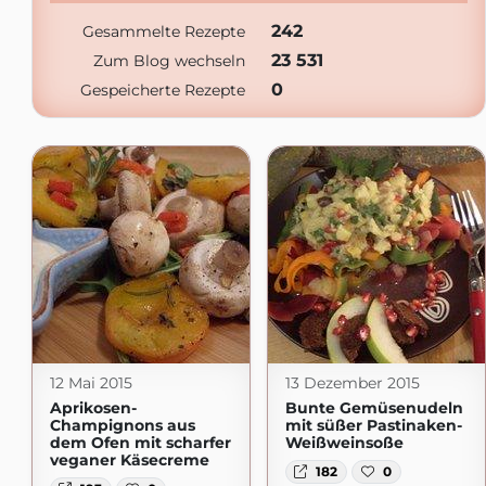
242
Gesammelte Rezepte
23 531
Zum Blog wechseln
0
Gespeicherte Rezepte
12 Mai 2015
13 Dezember 2015
Aprikosen-
Bunte Gemüsenudeln
Champignons aus
mit süßer Pastinaken-
dem Ofen mit scharfer
Weißweinsoße
veganer Käsecreme
182
0