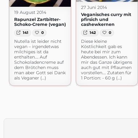
27 Juni 2014
19 August 2014
Veganisches curry mit
Rapunzel Zartbitter-
pfirsich und
Schoko-Creme (vegan)
cashewkernen
141
0
142
0
Nutella ist leider nicht
Diese kleine
vegan – irgendetwas
Köstlichkeit gab es
milchiges ist da
heute bei mir zum
enthalten…. Auf
Abendessen. Ich kann
Schokoladencreme auf
mir das Ganze übrigens
dem Brötchen muss
auch gut mit Pflaumen
man aber Gott sei Dank
vorstellen…. Zutaten für
als Veganer (...)
1 Portion: - 60 g (...)