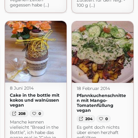
Zutaten: für den Teig: -
gegessen habe (...)
100 g (...)
8 Juni 2014
18 Februar 2014
Cake in the bottle mit
Pfannkuchenschnitte
kokos und walnüssen
n mit Mango-
vegan
Tomatenfüllung
vegan
208
0
204
0
Manche kennen
vielleicht “Bread in the
Es geht doch nichts
Bottle”, ich habe das
über einen herzhaft
ganze mal in “Cake in
gefüllten