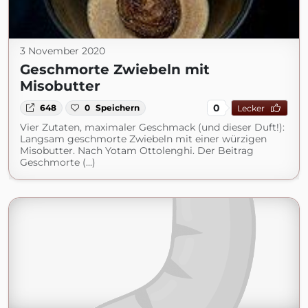
3 November 2020
Geschmorte Zwiebeln mit
Misobutter
0
648
0
Speichern
Lecker
Vier Zutaten, maximaler Geschmack (und dieser Duft!):
Langsam geschmorte Zwiebeln mit einer würzigen
Misobutter. Nach Yotam Ottolenghi. Der Beitrag
Geschmorte (...)