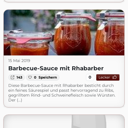
15 Mai 2019
Barbecue-Sauce mit Rhabarber
0
143
0
Speichern
Lecker
Diese Barbecue-Sauce mit Rhabarber besticht durch
ein feines Säurespiel und passt hervorragend zu Ribs,
gegrilltem Rind- und Schweinefleisch sowie Würsten.
Der (...)