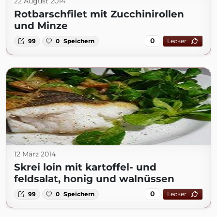
22 August 2014
Rotbarschfilet mit Zucchinirollen
und Minze
0
99
0
Speichern
Lecker
12 März 2014
Skrei loin mit kartoffel- und
feldsalat, honig und walnüssen
0
99
0
Speichern
Lecker