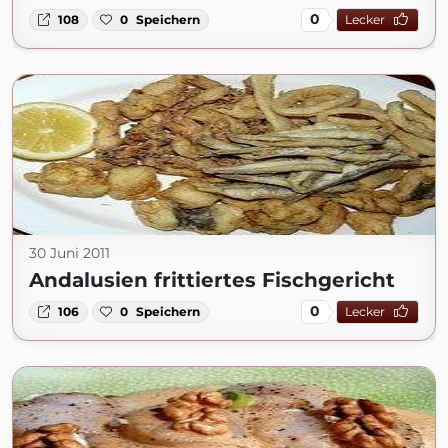
0
108
0
Speichern
Lecker
30 Juni 2011
Andalusien frittiertes Fischgericht
0
106
0
Speichern
Lecker