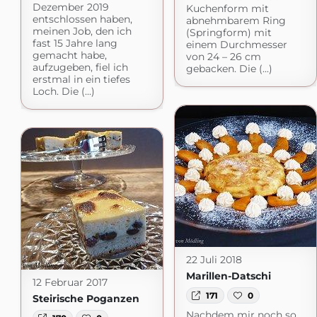
Dezember 2019
Kuchenform mit
entschlossen haben,
abnehmbarem Ring
meinen Job, den ich
(Springform) mit
fast 15 Jahre lang
einem Durchmesser
gemacht habe,
von 24 – 26 cm
aufzugeben, fiel ich
gebacken. Die (...)
erstmal in ein tiefes
Loch. Die (...)
22 Juli 2018
Marillen-Datschi
12 Februar 2017
171
0
Steirische Poganzen
Nachdem mir noch so