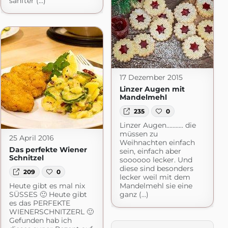
sanfter (...)
17 Dezember 2015
Linzer Augen mit
Mandelmehl
235
0
Linzer Augen……….. die
müssen zu
25 April 2016
Weihnachten einfach
Das perfekte Wiener
sein, einfach aber
Schnitzel
soooooo lecker. Und
diese sind besonders
209
0
lecker weil mit dem
Heute gibt es mal nix
Mandelmehl sie eine
SÜSSES 🙂 Heute gibt
ganz (...)
es das PERFEKTE
WIENERSCHNITZERL 🙂
Gefunden hab ich