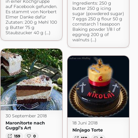
in einer Kochgruppe
Ingredients: 250 g
auf Facebook gefunden.
butter 250 g icing
Es stammt von Norbert
sugar (powdered sugar)
Elmer Danke dafür
7 eggs 250 g flour 50 g
Zutaten: 200 g Mehl 100
cornstarch 1 teaspoon
g Butter 75 g
Baking powder 1/8 l of
Staubzucker 40 g (...)
eggnog 200 g of
walnuts (...)
30 September 2018
Maronitorte nach
18 Juni 2018
Guggi’s Art
Ninjago Torte
159
0