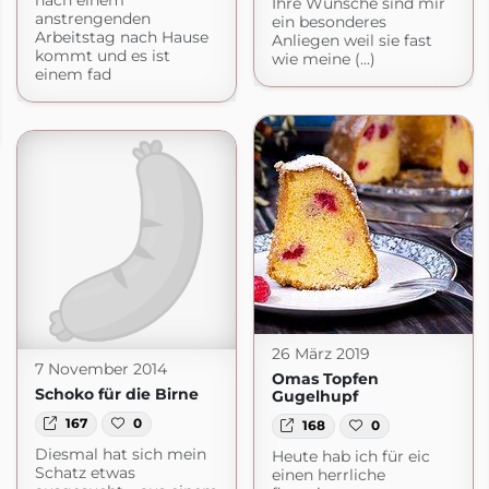
nach einem
Ihre Wünsche sind mir
anstrengenden
ein besonderes
Arbeitstag nach Hause
Anliegen weil sie fast
kommt und es ist
wie meine (...)
einem fad
26 März 2019
7 November 2014
Omas Topfen
Schoko für die Birne
Gugelhupf
167
0
168
0
Diesmal hat sich mein
Heute hab ich für eic
Schatz etwas
einen herrliche