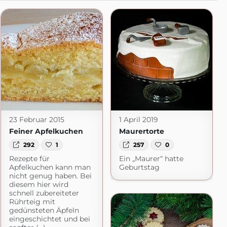
23 Februar 2015
1 April 2019
Feiner Apfelkuchen
Maurertorte
292
1
257
0
Rezepte für
Ein „Maurer“ hatte
Apfelkuchen kann man
Geburtstag
nicht genug haben. Bei
diesem hier wird
schnell zubereiteter
Rührteig mit
gedünsteten Äpfeln
eingeschichtet und bei