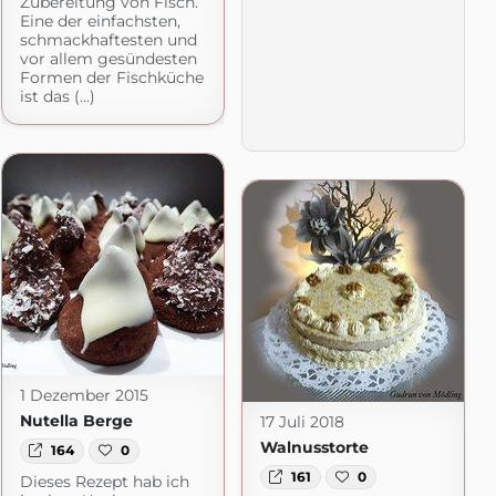
Zubereitung von Fisch.
Eine der einfachsten,
schmackhaftesten und
vor allem gesündesten
Formen der Fischküche
ist das (...)
1 Dezember 2015
Nutella Berge
17 Juli 2018
Walnusstorte
164
0
161
0
Dieses Rezept hab ich