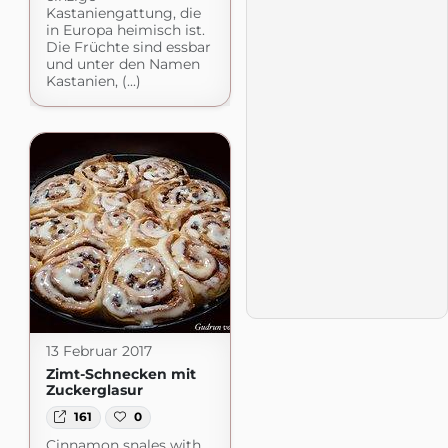
Kastaniengattung, die
in Europa heimisch ist.
Die Früchte sind essbar
und unter den Namen
Kastanien, (...)
13 Februar 2017
Zimt-Schnecken mit
Zuckerglasur
161
0
Cinnamon snales with