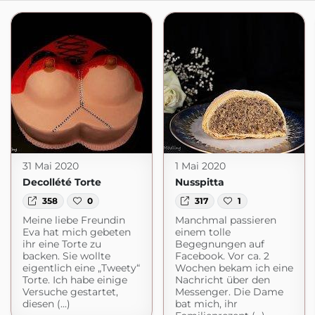
31 Mai 2020
1 Mai 2020
Decollété Torte
Nusspitta
358
0
317
1
Meine liebe Freundin
Manchmal passieren
Eva hat mich gebeten
einem tolle
ihr eine Torte zu
Begegnungen auf
backen. Sie wollte
Facebook. Vor ca. 2
eigentlich eine „Tweety“
Wochen bekam ich eine
Torte. Ich habe einige
Nachricht über den
Versuche gestartet,
Messenger. Die Dame
diesen (...)
bat mich, ihr