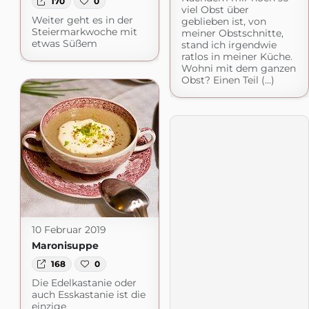
170
0
viel Obst über
Weiter geht es in der
geblieben ist, von
Steiermarkwoche mit
meiner Obstschnitte,
etwas Süßem
stand ich irgendwie
ratlos in meiner Küche.
Wohni mit dem ganzen
Obst? Einen Teil (...)
10 Februar 2019
Maronisuppe
168
0
Die Edelkastanie oder
auch Esskastanie ist die
einzige