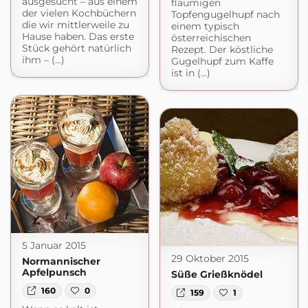
ausgesucht – aus einem
flaumigen
der vielen Kochbüchern
Topfengugelhupf nach
die wir mittlerweile zu
einem typisch
Hause haben. Das erste
österreichischen
Stück gehört natürlich
Rezept. Der köstliche
ihm – (...)
Gugelhupf zum Kaffe
ist in (...)
5 Januar 2015
29 Oktober 2015
Normannischer
Apfelpunsch
Süße Grießknödel
160
0
159
1