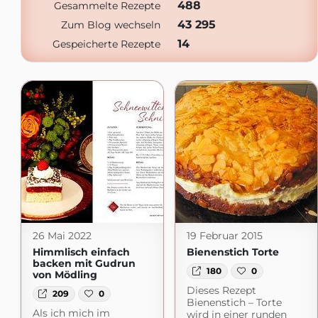
488
Gesammelte Rezepte
43 295
Zum Blog wechseln
14
Gespeicherte Rezepte
26 Mai 2022
19 Februar 2015
Himmlisch einfach
Bienenstich Torte
backen mit Gudrun
180
0
von Mödling
Dieses Rezept
209
0
Bienenstich – Torte
Als ich mich im
wird in einer runden