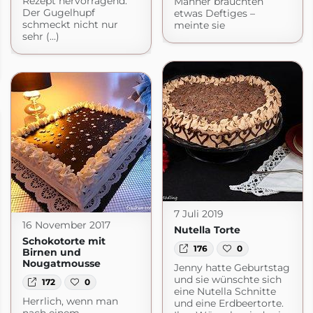
Rezept hervorragend.
Männer bräuchten
Der Gugelhupf
etwas Deftiges –
schmeckt nicht nur
meinte sie
sehr (...)
7 Juli 2019
16 November 2017
Nutella Torte
Schokotorte mit
176
0
Birnen und
Nougatmousse
Jenny hatte Geburtstag
und sie wünschte sich
172
0
eine Nutella Schnitte
Herrlich, wenn man
und eine Erdbeertorte.