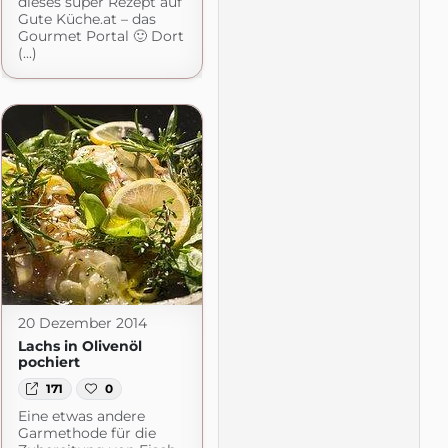
dieses super Rezept auf
Gute Küche.at – das
Gourmet Portal 🙂 Dort
(...)
20 Dezember 2014
Lachs in Olivenöl
pochiert
171
0
Eine etwas andere
Garmethode für die