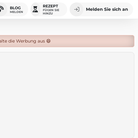
REZEPT
BLOG
Melden Sie sich an
FÜGEN SIE
MELDEN
HINZU
alte die Werbung aus 😄