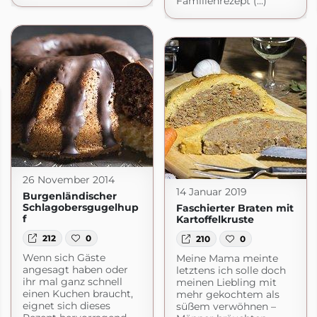
Familienrezept (...)
26 November 2014
14 Januar 2019
Burgenländischer
Schlagobersgugelhup
Faschierter Braten mit
f
Kartoffelkruste
212
0
210
0
Wenn sich Gäste
Meine Mama meinte
angesagt haben oder
letztens ich solle doch
ihr mal ganz schnell
meinen Liebling mit
einen Kuchen braucht,
mehr gekochtem als
eignet sich dieses
süßem verwöhnen –