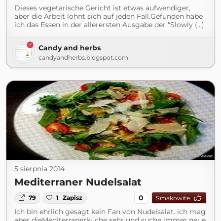
Dieses vegetarische Gericht ist etwas aufwendiger,
aber die Arbeit lohnt sich auf jeden Fall.Gefunden habe
ich das Essen in der allerersten Ausgabe der "Slowly (...)
Candy and herbs
candyandherbs.blogspot.com
5 sierpnia 2014
Mediterraner Nudelsalat
0
79
1
Zapisz
Smakowite
Ich bin ehrlich gesagt kein Fan von Nudelsalat. ich mag
aber dieMediterranerküche sehr und suche immer neue