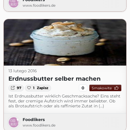
www.foodlikers.de
13 lutego 2016
Erdnussbutter selber machen
0
97
1
Zapisz
Smakowite
Ist Erdnussbutter wirklich Geschmacksache? Eins steht
fest, der cremige Aufstrich wird immer beliebter. Ob
als Brotaufstrich oder als raffinierte Zutat in (...)
Foodlikers
www.foodlikers.de