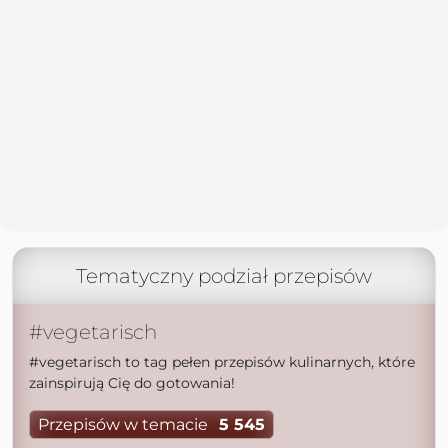
Tematyczny podział przepisów
#vegetarisch
#vegetarisch to tag pełen przepisów kulinarnych, które
zainspirują Cię do gotowania!
Przepisów w temacie
5 545