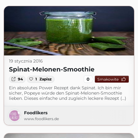
19 stycznia 2016
Spinat-Melonen-Smoothie
0
94
1
Zapisz
Smakowite
Ein absolutes Power Rezept dank Spinat. Ich bin mir
sicher, Popeye würde den Spinat-Melonen-Smoothie
lieben. Dieses einfache und zugleich leckere Rezept (...)
Foodlikers
www.foodlikers.de