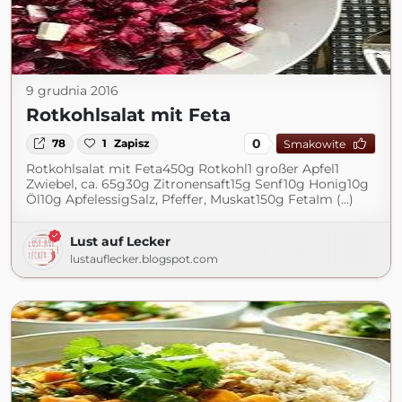
9 grudnia 2016
Rotkohlsalat mit Feta
0
78
1
Zapisz
Smakowite
Rotkohlsalat mit Feta450g Rotkohl1 großer Apfel1
Zwiebel, ca. 65g30g Zitronensaft15g Senf10g Honig10g
Öl10g ApfelessigSalz, Pfeffer, Muskat150g FetaIm (...)
Lust auf Lecker
lustauflecker.blogspot.com