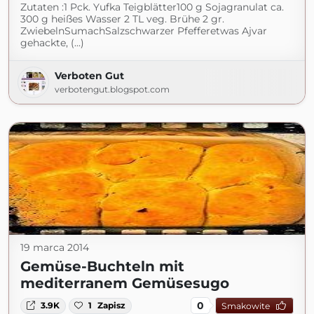
Zutaten :1 Pck. Yufka Teigblätter100 g Sojagranulat ca.
300 g heißes Wasser 2 TL veg. Brühe 2 gr.
ZwiebelnSumachSalzschwarzer Pfefferetwas Ajvar
gehackte, (...)
Verboten Gut
verbotengut.blogspot.com
19 marca 2014
Gemüse-Buchteln mit
mediterranem Gemüsesugo
0
3.9K
1
Zapisz
Smakowite