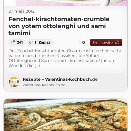
27 maja 2012
Fenchel-kirschtomaten-crumble
von yotam ottolenghi und sami
tamimi
0
241
1
Zapisz
Smakowite
Der Fenchel-Kirschtomaten-Crumble ist eine herzhafte
Variante des britischen Klassikers, die Yotam
Ottolenghi und Sami Tamimi kreiert haben. Und oh
Wunder: die (...)
Rezepte – Valentinas-Kochbuch.de
valentinas-kochbuch.de