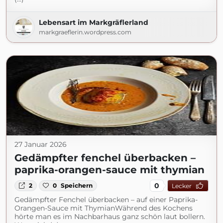
Lebensart im Markgräflerland
markgraeflerin.wordpress.com
27 Januar 2026
Gedämpfter fenchel überbacken –
paprika-orangen-sauce mit thymian
0
2
0
Speichern
Lecker
Gedämpfter Fenchel überbacken – auf einer Paprika-
Orangen-Sauce mit ThymianWährend des Kochens
hörte man es im Nachbarhaus ganz schön laut bollern.