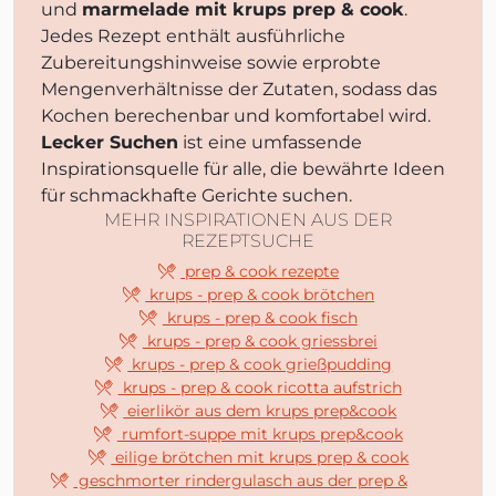
und
marmelade mit krups prep & cook
.
Jedes Rezept enthält ausführliche
Zubereitungshinweise sowie erprobte
Mengenverhältnisse der Zutaten, sodass das
Kochen berechenbar und komfortabel wird.
Lecker Suchen
ist eine umfassende
Inspirationsquelle für alle, die bewährte Ideen
für schmackhafte Gerichte suchen.
MEHR INSPIRATIONEN AUS DER
REZEPTSUCHE
prep & cook rezepte
krups - prep & cook brötchen
krups - prep & cook fisch
krups - prep & cook griessbrei
krups - prep & cook grießpudding
krups - prep & cook ricotta aufstrich
eierlikör aus dem krups prep&cook
rumfort-suppe mit krups prep&cook
eilige brötchen mit krups prep & cook
geschmorter rindergulasch aus der prep &