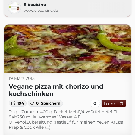
Elbcuisine
www.elbcuisine.de
19 März 2015
Vegane pizza mit chorizo und
kochschinken
0
194
0
Speichern
Lecker
Teig - Zutaten :400 g Dinkel-Mehl1/4 Würfel Hefe1 TL
Salz230 ml lauwarmes Wasser 4 EL
OlivenölZubereitung :Testlauf für meinen neuen Krups
Prep & Cook Alle (...)