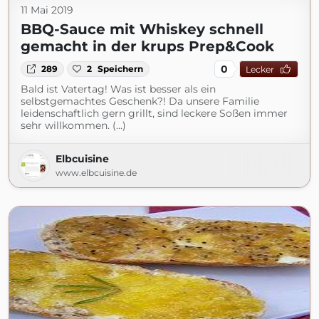
11 Mai 2019
BBQ-Sauce mit Whiskey schnell
gemacht in der krups Prep&Cook
0
289
2
Speichern
Lecker
Bald ist Vatertag! Was ist besser als ein
selbstgemachtes Geschenk?! Da unsere Familie
leidenschaftlich gern grillt, sind leckere Soßen immer
sehr willkommen. (...)
Elbcuisine
www.elbcuisine.de