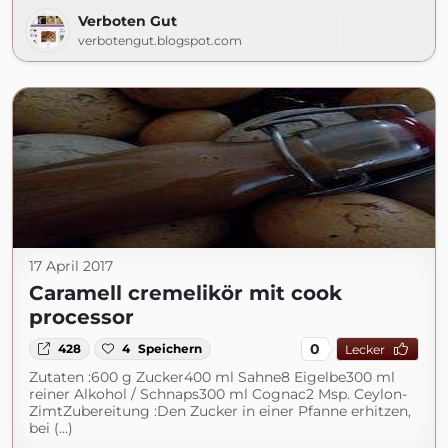
Verboten Gut
verbotengut.blogspot.com
17 April 2017
Caramell cremelikör mit cook
processor
0
428
4
Speichern
Lecker
Zutaten :600 g Zucker400 ml Sahne8 Eigelbe300 ml
reiner Alkohol / Schnaps300 ml Cognac2 Msp. Ceylon-
ZimtZubereitung :Den Zucker in einer Pfanne erhitzen,
bei (...)