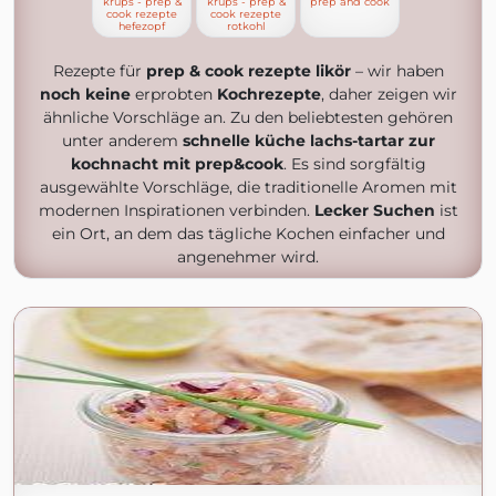
krups - prep &
krups - prep &
prep and cook
cook rezepte
cook rezepte
hefezopf
rotkohl
Rezepte für
prep & cook rezepte likör
– wir haben
noch keine
erprobten
Kochrezepte
, daher zeigen wir
ähnliche Vorschläge an. Zu den beliebtesten gehören
unter anderem
schnelle küche lachs-tartar zur
kochnacht mit prep&cook
. Es sind sorgfältig
ausgewählte Vorschläge, die traditionelle Aromen mit
modernen Inspirationen verbinden.
Lecker Suchen
ist
ein Ort, an dem das tägliche Kochen einfacher und
angenehmer wird.