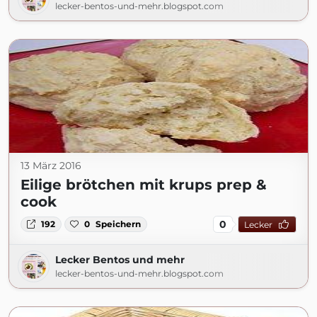
lecker-bentos-und-mehr.blogspot.com
13 März 2016
Eilige brötchen mit krups prep &
cook
0
192
0
Speichern
Lecker
Lecker Bentos und mehr
lecker-bentos-und-mehr.blogspot.com