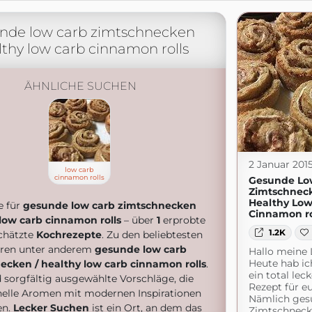
nde low carb zimtschnecken
lthy low carb cinnamon rolls
ÄHNLICHE SUCHEN
2 Januar 201
low carb
cinnamon rolls
Gesunde Lo
Zimtschneck
Healthy Low
e für
gesunde low carb zimtschnecken
Cinnamon ro
low carb cinnamon rolls
– über
1
erprobte
1.2K
chätzte
Kochrezepte
. Zu den beliebtesten
ren unter anderem
gesunde low carb
Hallo meine 
Heute hab ic
ecken / healthy low carb cinnamon rolls
.
ein total lec
d sorgfältig ausgewählte Vorschläge, die
Rezept für eu
onelle Aromen mit modernen Inspirationen
Nämlich ges
en.
Lecker Suchen
ist ein Ort, an dem das
Zimtschneck