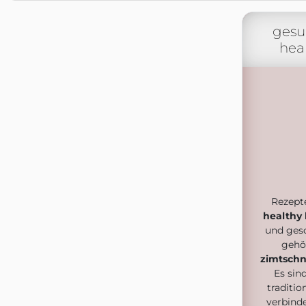
gesu
hea
Rezept
healthy 
und ges
gehö
zimtschn
Es sin
traditi
verbind