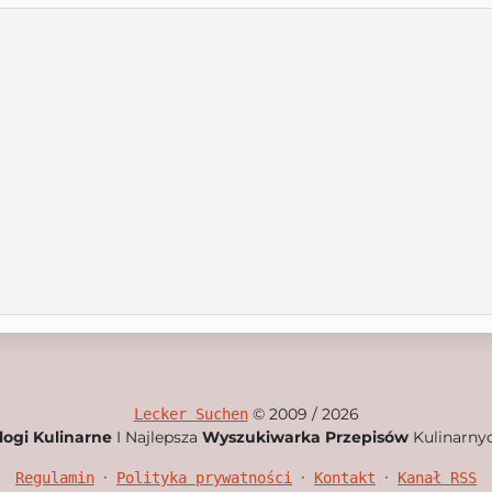
© 2009 / 2026
Lecker Suchen
logi Kulinarne
I Najlepsza
Wyszukiwarka Przepisów
Kulinarny
•
•
•
Regulamin
Polityka prywatności
Kontakt
Kanał RSS