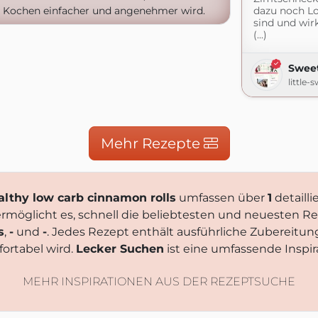
e Kochen einfacher und angenehmer wird.
dazu noch L
sind und wir
(...)
Sweet
little
Mehr Rezepte
lthy low carb cinnamon rolls
umfassen über
1
detailli
ermöglicht es, schnell die beliebtesten und neuesten R
s
,
-
und
-
. Jedes Rezept enthält ausführliche Zubereitu
ortabel wird.
Lecker Suchen
ist eine umfassende Inspira
MEHR INSPIRATIONEN AUS DER REZEPTSUCHE