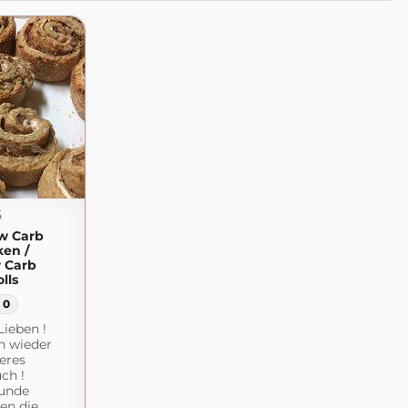
5
w Carb
en /
 Carb
lls
0
Lieben !
h wieder
keres
ch !
unde
en die