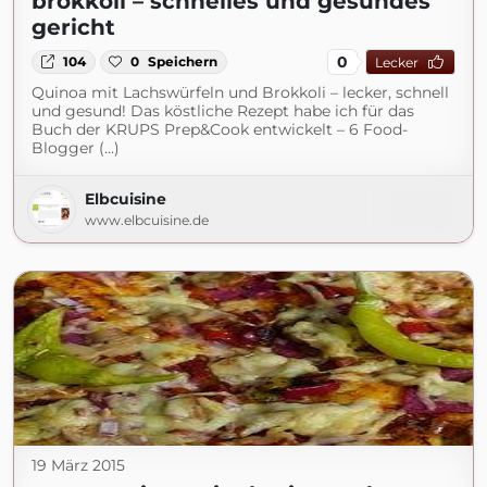
brokkoli – schnelles und gesundes
gericht
0
104
0
Speichern
Lecker
Quinoa mit Lachswürfeln und Brokkoli – lecker, schnell
und gesund! Das köstliche Rezept habe ich für das
Buch der KRUPS Prep&Cook entwickelt – 6 Food-
Blogger (...)
Elbcuisine
www.elbcuisine.de
19 März 2015