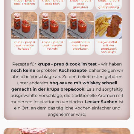
krups - prep &
krups - prep &
krups - prep &
krups - prep &
cook brötchen
cook fisch
cook
cook
griessbrei
grießpudding
krups - prep &
krups - prep &
eierlikör aus
currywursttaler
cook rezepte
cook rezepte
dem krups
mit der
hefezopf
rotkohl
prep&cook
prep&cook
von krups
Rezepte für
krups - prep & cook im test
– wir haben
noch keine
erprobten
Kochrezepte
, daher zeigen wir
ähnliche Vorschläge an. Zu den beliebtesten gehören
unter anderem
bbq-sauce mit whiskey schnell
gemacht in der krups prep&cook
. Es sind sorgfältig
ausgewählte Vorschläge, die traditionelle Aromen mit
modernen Inspirationen verbinden.
Lecker Suchen
ist
ein Ort, an dem das tägliche Kochen einfacher und
angenehmer wird.