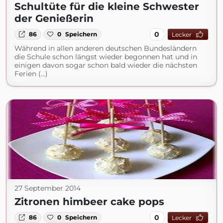
Schultüte für die kleine Schwester
der Genießerin
0
86
0
Speichern
Lecker
Während in allen anderen deutschen Bundesländern
die Schule schon längst wieder begonnen hat und in
einigen davon sogar schon bald wieder die nächsten
Ferien (...)
27 September 2014
Zitronen himbeer cake pops
0
86
0
Speichern
Lecker