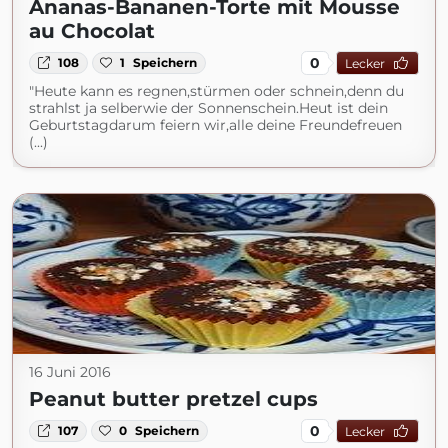
Ananas-Bananen-Torte mit Mousse
au Chocolat
0
108
1
Speichern
Lecker
"Heute kann es regnen,stürmen oder schnein,denn du
strahlst ja selberwie der Sonnenschein.Heut ist dein
Geburtstagdarum feiern wir,alle deine Freundefreuen
(...)
16 Juni 2016
Peanut butter pretzel cups
0
107
0
Speichern
Lecker