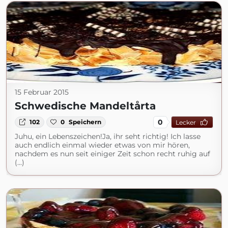
15 Februar 2015
Schwedische Mandeltårta
0
102
0
Speichern
Lecker
Juhu, ein Lebenszeichen!Ja, ihr seht richtig! Ich lasse
auch endlich einmal wieder etwas von mir hören,
nachdem es nun seit einiger Zeit schon recht ruhig auf
(...)