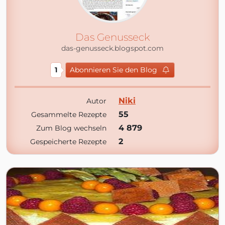
Das Genusseck
das-genusseck.blogspot.com
1
Abonnieren Sie den Blog
Niki
Autor
55
Gesammelte Rezepte
4 879
Zum Blog wechseln
2
Gespeicherte Rezepte