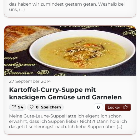
das haben wir zumindest gestern getan. Weshalb bei
uns, (...)
27 September 2014
Kartoffel-Curry-Suppe mit
knackigem Gemüse und Garnelen
0
94
0
Speichern
Lecker
Meine Gute-Laune-SuppeHatte ich eigentlich schon
erwähnt, dass ich Suppen liebe? Nicht?! Dann hole ich
das jetzt schleunigst nach: Ich liebe Suppen über (...)