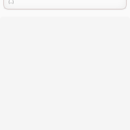
(...)