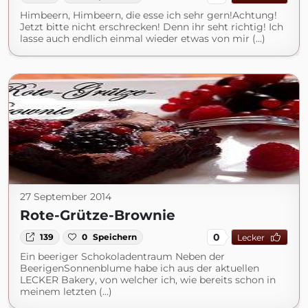
Himbeern, Himbeern, die esse ich sehr gern!Achtung!
Jetzt bitte nicht erschrecken! Denn ihr seht richtig! Ich
lasse auch endlich einmal wieder etwas von mir (...)
27 September 2014
Rote-Grütze-Brownie
0
139
0
Speichern
Lecker
Ein beeriger Schokoladentraum Neben der
BeerigenSonnenblume habe ich aus der aktuellen
LECKER Bakery, von welcher ich, wie bereits schon in
meinem letzten (...)