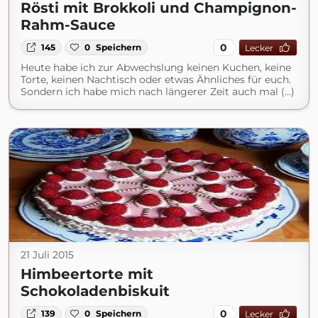
Rösti mit Brokkoli und Champignon-
Rahm-Sauce
0
145
0
Speichern
Lecker
Heute habe ich zur Abwechslung keinen Kuchen, keine
Torte, keinen Nachtisch oder etwas Ähnliches für euch.
Sondern ich habe mich nach längerer Zeit auch mal (...)
21 Juli 2015
Himbeertorte mit
Schokoladenbiskuit
0
139
0
Speichern
Lecker