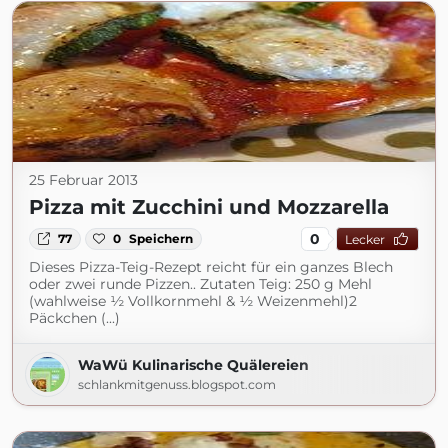
25 Februar 2013
Pizza mit Zucchini und Mozzarella
0
77
0
Speichern
Lecker
Dieses Pizza-Teig-Rezept reicht für ein ganzes Blech
oder zwei runde Pizzen.. Zutaten Teig: 250 g Mehl
(wahlweise ½ Vollkornmehl & ½ Weizenmehl)2
Päckchen (...)
WaWü Kulinarische Quälereien
schlankmitgenuss.blogspot.com