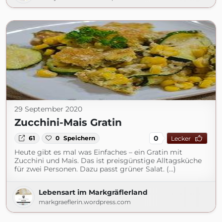
29 September 2020
Zucchini-Mais Gratin
0
61
0
Speichern
Lecker
Heute gibt es mal was Einfaches – ein Gratin mit
Zucchini und Mais. Das ist preisgünstige Alltagsküche
für zwei Personen. Dazu passt grüner Salat. (...)
Lebensart im Markgräflerland
markgraeflerin.wordpress.com