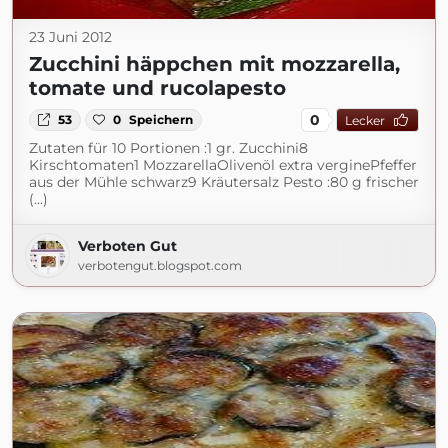
23 Juni 2012
Zucchini häppchen mit mozzarella,
tomate und rucolapesto
0
53
0
Speichern
Lecker
Zutaten für 10 Portionen :1 gr. Zucchini8
Kirschtomaten1 MozzarellaOlivenöl extra verginePfeffer
aus der Mühle schwarz9 Kräutersalz Pesto :80 g frischer
(...)
Verboten Gut
verbotengut.blogspot.com