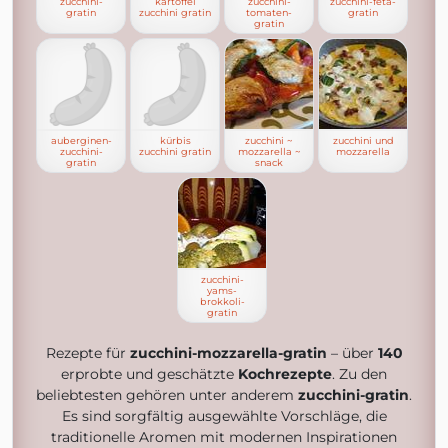
zucchini-
kartoffel
zucchini-
zucchini-feta-
gratin
zucchini gratin
tomaten-
gratin
gratin
auberginen-
kürbis
zucchini ~
zucchini und
zucchini-
zucchini gratin
mozzarella ~
mozzarella
gratin
snack
zucchini-
yams-
brokkoli-
gratin
Rezepte für
zucchini-mozzarella-gratin
– über
140
erprobte und geschätzte
Kochrezepte
. Zu den
beliebtesten gehören unter anderem
zucchini-gratin
.
Es sind sorgfältig ausgewählte Vorschläge, die
traditionelle Aromen mit modernen Inspirationen