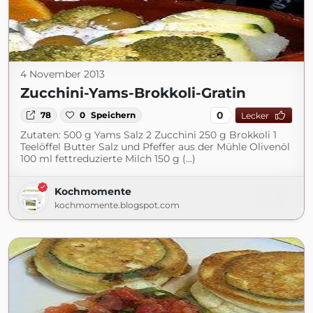
4 November 2013
Zucchini-Yams-Brokkoli-Gratin
0
78
0
Speichern
Lecker
Zutaten: 500 g Yams Salz 2 Zucchini 250 g Brokkoli 1
Teelöffel Butter Salz und Pfeffer aus der Mühle Olivenöl
100 ml fettreduzierte Milch 150 g (...)
Kochmomente
kochmomente.blogspot.com