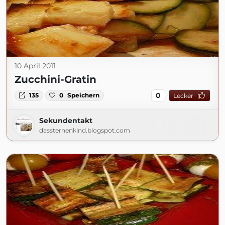
10 April 2011
Zucchini-Gratin
0
135
0
Speichern
Lecker
Sekundentakt
dassternenkind.blogspot.com