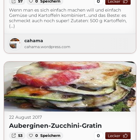
0
57
0
Speichern
Lecker
Wenn man es sich einfach machen will und einfach
Gemüse und Kartoffeln kombiniert…und das Beste: es
schmeckt auch noch super! Zutaten: 500 g Kartoffeln,
(...)
cahama
cahama.wordpress.com
22 August 2017
Auberginen-Zucchini-Gratin
0
53
0
Speichern
Lecker