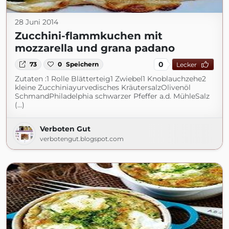
28 Juni 2014
Zucchini-flammkuchen mit
mozzarella und grana padano
0
73
0
Speichern
Lecker
Zutaten :1 Rolle Blätterteig1 Zwiebel1 Knoblauchzehe2
kleine Zucchiniayurvedisches KräutersalzOlivenöl
SchmandPhiladelphia schwarzer Pfeffer a.d. MühleSalz
(...)
Verboten Gut
verbotengut.blogspot.com