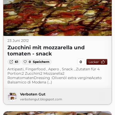
23 Juni 2012
Zucchini mit mozzarella und
tomaten - snack
0
61
0
Speichern
Lecker
Antipasti, Fingerfood , Apero , Snack ...Zutaten für 4
Portion:2 Zucchini2 Mozzarella2
RomatomatenDressing :Olivenöl extra vergineAceto
Balsamico di Modena (...)
Verboten Gut
verbotengut.blogspot.com