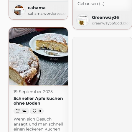
Gebacken (...)
cahama
cahama.wordpress.com
Greenway36
greenway36food.blog
19 September 2025
Schneller Apfelkuchen
ohne Boden
34
0
Wenn sich Besuch
ansagt und man schnell
einen leckeren Kuchen