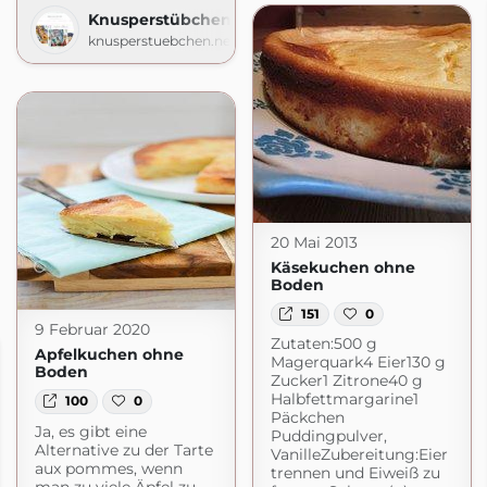
Knusperstübchen
knusperstuebchen.net
20 Mai 2013
Käsekuchen ohne
Boden
151
0
9 Februar 2020
Zutaten:500 g
Apfelkuchen ohne
Magerquark4 Eier130 g
Boden
Zucker1 Zitrone40 g
Halbfettmargarine1
100
0
Päckchen
Ja, es gibt eine
Puddingpulver,
Alternative zu der Tarte
VanilleZubereitung:Eier
aux pommes, wenn
trennen und Eiweiß zu
man zu viele Äpfel zu