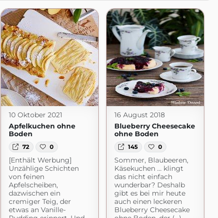
10 Oktober 2021
16 August 2018
Apfelkuchen ohne
Blueberry Cheesecake
Boden
ohne Boden
72
0
145
0
[Enthält Werbung]
Sommer, Blaubeeren,
Unzählige Schichten
Käsekuchen … klingt
von feinen
das nicht einfach
Apfelscheiben,
wunderbar? Deshalb
dazwischen ein
gibt es bei mir heute
cremiger Teig, der
auch einen leckeren
etwas an Vanille-
Blueberry Cheesecake