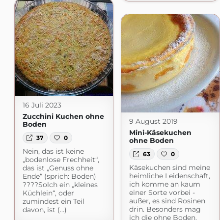
16 Juli 2023
Zucchini Kuchen ohne
9 August 2019
Boden
Mini-Käsekuchen
37
0
ohne Boden
Nein, das ist keine
63
0
„bodenlose Frechheit“,
Käsekuchen sind meine
das ist „Genuss ohne
heimliche Leidenschaft,
Ende“ (sprich: Boden)
ich komme an kaum
????Solch ein „kleines
einer Sorte vorbei -
Küchlein“, oder
außer, es sind Rosinen
zumindest ein Teil
drin. Besonders mag
davon, ist (...)
ich die ohne Boden.