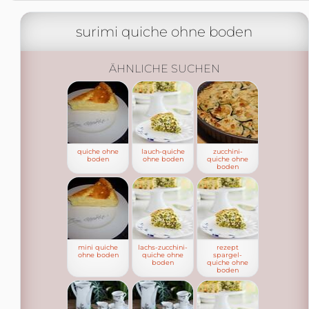
surimi quiche ohne boden
ÄHNLICHE SUCHEN
quiche ohne
lauch-quiche
zucchini-
boden
ohne boden
quiche ohne
boden
mini quiche
lachs-zucchini-
rezept
ohne boden
quiche ohne
spargel-
boden
quiche ohne
boden