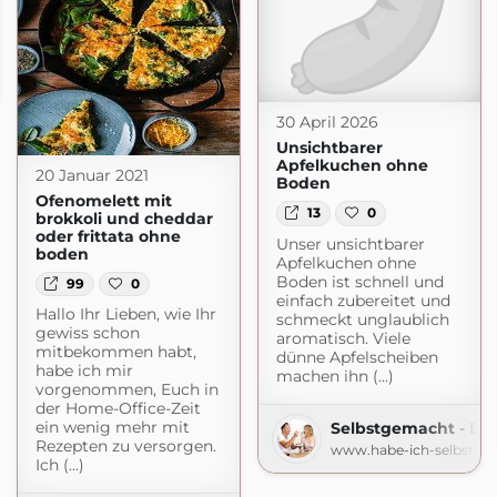
spot.com
30 April 2026
Unsichtbarer
Apfelkuchen ohne
20 Januar 2021
Boden
Ofenomelett mit
13
0
brokkoli und cheddar
oder frittata ohne
Unser unsichtbarer
boden
Apfelkuchen ohne
Boden ist schnell und
99
0
einfach zubereitet und
Hallo Ihr Lieben, wie Ihr
schmeckt unglaublich
gewiss schon
aromatisch. Viele
mitbekommen habt,
dünne Apfelscheiben
habe ich mir
machen ihn (...)
vorgenommen, Euch in
der Home-Office-Zeit
ein wenig mehr mit
Selbstgemacht - De
Rezepten zu versorgen.
www.habe-ich-selbstge
Ich (...)