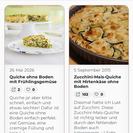
26 Mai 2026
5 September 2015
Quiche ohne Boden
Zucchini-Mais-Quiche
mit Frühlingsgemüse
mit Hirtenkäse ohne
Boden
2
0
102
0
Quiche ja! aber bitte
Diesmal hatte ich Lust
schnell, einfach und
auf Zucchini. Diese
etwas leichter! Dafür ist
Zucchini-Mais-Quiche
eine Quiche ohne
ist richtig lecker und
Boden einfach perfekt:
durch den fehlenden
viel Gemüse, eine
Boden auch
cremige Füllung und
kalorienarm. :-) Sehr