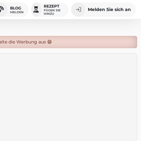
REZEPT
BLOG
Melden Sie sich an
FÜGEN SIE
MELDEN
HINZU
alte die Werbung aus 😄