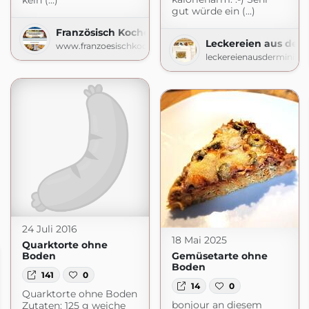
kein (...)
gut würde ein (...)
Französisch Kochen by Aurélie Bastian
Leckereien aus der 
www.franzoesischkochen.de
leckereienausderminiku
24 Juli 2016
18 Mai 2025
Quarktorte ohne
Boden
Gemüsetarte ohne
Boden
141
0
14
0
Quarktorte ohne Boden
bonjour an diesem
Zutaten: 125 g weiche