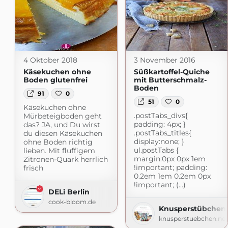
4 Oktober 2018
3 November 2016
Käsekuchen ohne
Süßkartoffel-Quiche
Boden glutenfrei
mit Butterschmalz-
Boden
91
0
51
0
Käsekuchen ohne
.postTabs_divs{
Mürbeteigboden geht
padding: 4px; }
das? JA, und Du wirst
.postTabs_titles{
du diesen Käsekuchen
display:none; }
ohne Boden richtig
ul.postTabs {
lieben. Mit fluffigem
margin:0px 0px 1em
Zitronen-Quark herrlich
!important; padding:
frisch
0.2em 1em 0.2em 0px
!important; (...)
DELi Berlin
cook-bloom.de
Knusperstübchen
knusperstuebchen.net