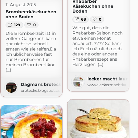
Rhabarber
11 August 2015
Käsekuchen ohne
Boden
Brombeerkäsekuchen
ohne Boden
68
0
129
0
Wie gut, dass die
Rhabarber-Saison noch
Die Brombeerzeit ist in
etwa einen Monat
vollem Gange, ich kann
andauert. ???? So kann
gar nicht so schnell
ich Euch nämlich noch
ernten wie sie reifen.Da
das eine oder andere
ich üblicherweise fast
Rhabarberrezept ans
nur Brombeeren für
Herz legen. (...)
meinen Brombeerlikör
(...)
lecker macht laune
Dagmar's brotecke
www.leckermachtlaune.de
brotecke.blogspot.com