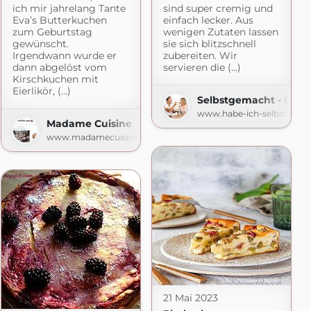
ich mir jahrelang Tante
sind super cremig und
Eva’s Butterkuchen
einfach lecker. Aus
zum Geburtstag
wenigen Zutaten lassen
gewünscht.
sie sich blitzschnell
Irgendwann wurde er
zubereiten. Wir
dann abgelöst vom
servieren die (...)
Kirschkuchen mit
Eierlikör, (...)
Selbstgemacht - Der 
www.habe-ich-selbstgema
Madame Cuisine
t.com
www.madamecuisine.de
21 Mai 2023