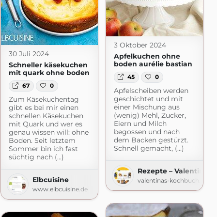
3 Oktober 2024
30 Juli 2024
Apfelkuchen ohne
boden aurélie bastian
Schneller käsekuchen
mit quark ohne boden
45
0
67
0
Apfelscheiben werden
geschichtet und mit
Zum Käsekuchentag
einer Mischung aus
gibt es bei mir einen
(wenig) Mehl, Zucker,
schnellen Käsekuchen
Eiern und Milch
mit Quark und wer es
begossen und nach
genau wissen will: ohne
dem Backen gestürzt.
Boden. Seit letztem
Schnell gemacht, (...)
Sommer bin ich fast
süchtig nach (...)
Rezepte – Valentinas
Elbcuisine
valentinas-kochbuch.de
r Foodblog
www.elbcuisine.de
macht.de