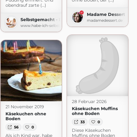
Pudding erinnert. Und
ohne Boden, der (...)
obendrauf zarte (...)
Madame Dessert
(Mini-)Küche
Selbstgemacht - Der Foodblog
madamedessert.de
eche.blogspot.com
www.habe-ich-selbstgemacht.de
28 Februar 2026
21 November 2019
Käsekuchen Muffins
ohne Boden
Käsekuchen ohne
Boden
33
0
56
0
Diese Käsekuchen
Als ich Kind war, habe
Muffins ohne Boden