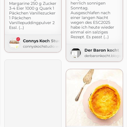
herrlich sonnigen
Margarine 250 g Zucker
Sonntag.
3-4 Eier 1000 g Quark 1
Ausgeschlafen nach
Päckchen Vanillezucker
einer langen Nacht
1 Päckchen
wegen des ESC2025
Vanillepuddingpulver 2
habe ich heute wieder
Essl. (...)
einmal ein salziges
Rezept. Es passt (...)
Connys Koch Studio
connyskochstudio.wordpress.com
Der Baron kocht
derbaronkocht.blogspo