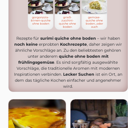
gorgonzola-
grieß-
gemüse-
birnen-quiche
zucchini-
quiche ohne
ohne boden
quiche ohne
boden…oder
boden
auch
Rezepte für
surimi quiche ohne boden
– wir haben
noch keine
erprobten
Kochrezepte
, daher zeigen wir
ähnliche Vorschläge an. Zu den beliebtesten gehören
unter anderem
quiche ohne boden mit
frühlingsgemüse
. Es sind sorgfältig ausgewählte
Vorschläge, die traditionelle Aromen mit modernen
Inspirationen verbinden.
Lecker Suchen
ist ein Ort, an
dem das tägliche Kochen einfacher und angenehmer
wird.