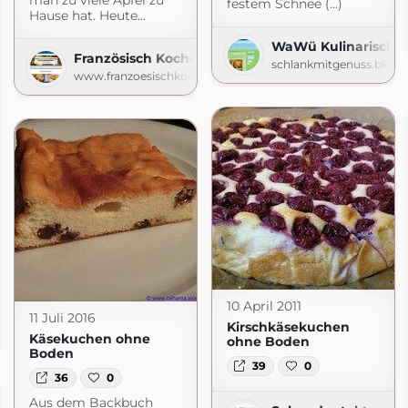
festem Schnee (...)
Hause hat. Heute...
WaWü Kulinarische 
Französisch Kochen by Aurélie Bastian
schlankmitgenuss.blogs
www.franzoesischkochen.de
10 April 2011
11 Juli 2016
Kirschkäsekuchen
ot.com
Käsekuchen ohne
ohne Boden
Boden
39
0
36
0
Aus dem Backbuch