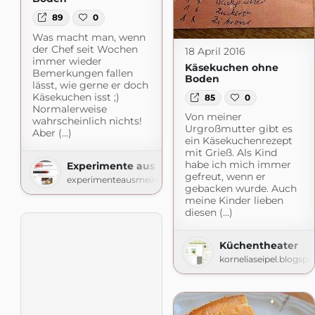
89
0
Was macht man, wenn
der Chef seit Wochen
18 April 2016
immer wieder
Käsekuchen ohne
Bemerkungen fallen
Boden
lässt, wie gerne er doch
Käsekuchen isst ;)
85
0
Normalerweise
Von meiner
wahrscheinlich nichts!
Urgroßmutter gibt es
Aber (...)
ein Käsekuchenrezept
mit Grieß. Als Kind
habe ich mich immer
Experimente aus meiner Küche
gefreut, wenn er
experimenteausmeinerkueche.blogspot.com
gebacken wurde. Auch
meine Kinder lieben
diesen (...)
Küchentheater
korneliaseipel.blogsp