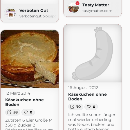
Tasty Matter
Verboten Gut
tastymatter.com
Quälereien
verbotengut.blogspot.com
pot.com
16 August 2012
12 März 2014
Käsekuchen ohne
Boden
Käsekuchen ohne
Boden
70
0
58
0
Ich wollte schon länger
mal wieder unbedingt
Zutaten 6 Eier Größe M
was Neues backen und
350 g Zucker 2
hatte einfach keinen