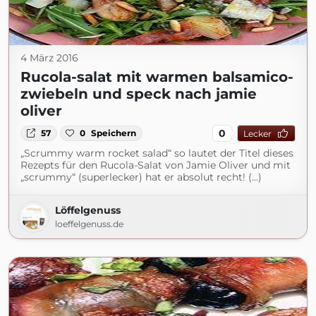
4 März 2016
Rucola-salat mit warmen balsamico-
zwiebeln und speck nach jamie
oliver
0
57
0
Speichern
Lecker
„Scrummy warm rocket salad“ so lautet der Titel dieses
Rezepts für den Rucola-Salat von Jamie Oliver und mit
„scrummy“ (superlecker) hat er absolut recht! (...)
Löffelgenuss
loeffelgenuss.de