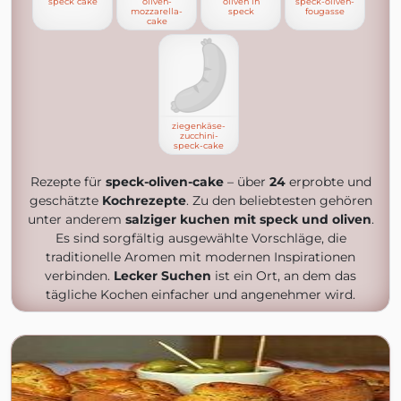
speck cake
oliven-
oliven in
speck-oliven-
mozzarella-
speck
fougasse
cake
ziegenkäse-
zucchini-
speck-cake
Rezepte für
speck-oliven-cake
– über
24
erprobte und
geschätzte
Kochrezepte
. Zu den beliebtesten gehören
unter anderem
salziger kuchen mit speck und oliven
.
Es sind sorgfältig ausgewählte Vorschläge, die
traditionelle Aromen mit modernen Inspirationen
verbinden.
Lecker Suchen
ist ein Ort, an dem das
tägliche Kochen einfacher und angenehmer wird.