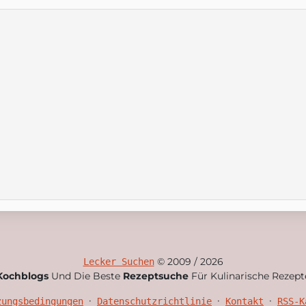
© 2009 / 2026
Lecker Suchen
Kochblogs
Und Die Beste
Rezeptsuche
Für Kulinarische Rezept
•
•
•
zungsbedingungen
Datenschutzrichtlinie
Kontakt
RSS-K