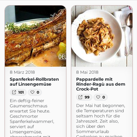
8 März 2018
8 Mai 2018
Spanferkel-Rollbraten
Pappardelle mit
auf Linsengemüse
Rinder-Ragù aus dem
Crock-Pot
101
0
99
0
Ein deftig-feiner
Der Mai hat begonnen,
Gaumenschmaus
die Temperaturen sind
erwartet Sie heute.
seltsam hoch für die
Geschmorter
Jahreszeit. Zeit also,
Spanferkelwammerl,
sich über den
serviert auf
Sommerurlaub
Linsengemüse,
Gedanken zu machen.