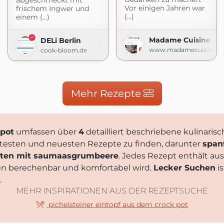
abgeschmeckt mit
Vor einigen Jahren war
frischem Ingwer und
(...)
einem (...)
Madame Cuisine
DELi Berlin
www.madamecuisine.d
cook-bloom.de
Mehr Rezepte
-pot
umfassen über
4
detailliert beschriebene kulinarisc
ebtesten und neuesten Rezepte zu finden, darunter
span
aten mit saumaasgrumbeere
. Jedes Rezept enthält au
en berechenbar und komfortabel wird.
Lecker Suchen
is
.
MEHR INSPIRATIONEN AUS DER REZEPTSUCHE
pichelsteiner eintopf aus dem crock pot