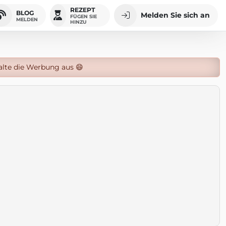
REZEPT
BLOG
Melden Sie sich an
FÜGEN SIE
MELDEN
HINZU
alte die Werbung aus 😄