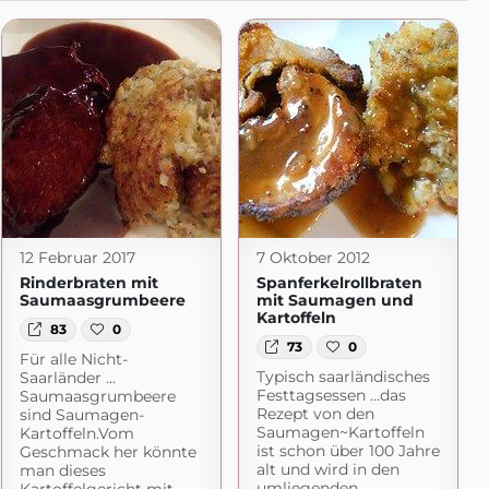
12 Februar 2017
7 Oktober 2012
Rinderbraten mit
Spanferkelrollbraten
Saumaasgrumbeere
mit Saumagen und
Kartoffeln
83
0
73
0
Für alle Nicht-
Typisch saarländisches
Saarländer ...
Festtagsessen ...das
Saumaasgrumbeere
Rezept von den
sind Saumagen-
Saumagen~Kartoffeln
Kartoffeln.Vom
ist schon über 100 Jahre
Geschmack her könnte
alt und wird in den
man dieses
umliegenden