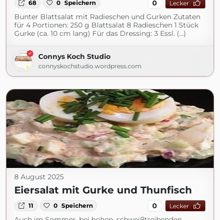
0
68
0
Speichern
Lecker
Bunter Blattsalat mit Radieschen und Gurken Zutaten
für 4 Portionen: 250 g Blattsalat 8 Radieschen 1 Stück
Gurke (ca. 10 cm lang) Für das Dressing: 3 Essl. (...)
Connys Koch Studio
connyskochstudio.wordpress.com
8 August 2025
Eiersalat mit Gurke und Thunfisch
0
11
0
Speichern
Lecker
Auch im Sommer, bei hohen, schweißtreibenden