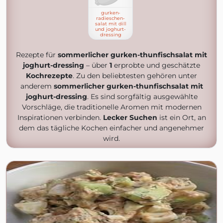
gurken-
radieschen-
salat mit dill
und joghurt-
dressing
Rezepte für
sommerlicher gurken-thunfischsalat mit
joghurt-dressing
– über
1
erprobte und geschätzte
Kochrezepte
. Zu den beliebtesten gehören unter
anderem
sommerlicher gurken-thunfischsalat mit
joghurt-dressing
. Es sind sorgfältig ausgewählte
Vorschläge, die traditionelle Aromen mit modernen
Inspirationen verbinden.
Lecker Suchen
ist ein Ort, an
dem das tägliche Kochen einfacher und angenehmer
wird.