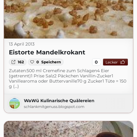
13 April 2013
Eistorte Mandelkrokant
0
162
0
Speichern
Lecker
Zutaten:500 ml Cremefine zum Schlagen4 Eier
(getrennt)1 Prise Salz2 Päckchen Vanillin-Zucker1
Vanillearoma oder Buttervanille70 g Zucker1 Tüte = 150
g (...)
WaWü Kulinarische Quälereien
schlankmitgenuss.blogspot.com