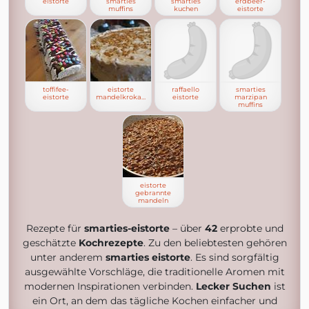
eistorte
smarties
smarties
erdbeer-
muffins
kuchen
eistorte
toffifee-
eistorte
raffaello
smarties
eistorte
mandelkrokant
eistorte
marzipan
muffins
eistorte
gebrannte
mandeln
Rezepte für
smarties-eistorte
– über
42
erprobte und
geschätzte
Kochrezepte
. Zu den beliebtesten gehören
unter anderem
smarties eistorte
. Es sind sorgfältig
ausgewählte Vorschläge, die traditionelle Aromen mit
modernen Inspirationen verbinden.
Lecker Suchen
ist
ein Ort, an dem das tägliche Kochen einfacher und