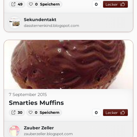
0
49
0
Speichern
Lecker
Sekundentakt
dassternenkind.blogspot.com
7 September 2015
Smarties Muffins
0
30
0
Speichern
Lecker
Zauber Zeller
zauberzeller.blogspot.com