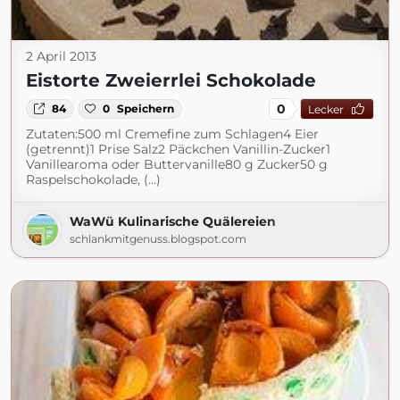
2 April 2013
Eistorte Zweierrlei Schokolade
0
84
0
Speichern
Lecker
Zutaten:500 ml Cremefine zum Schlagen4 Eier
(getrennt)1 Prise Salz2 Päckchen Vanillin-Zucker1
Vanillearoma oder Buttervanille80 g Zucker50 g
Raspelschokolade, (...)
WaWü Kulinarische Quälereien
schlankmitgenuss.blogspot.com