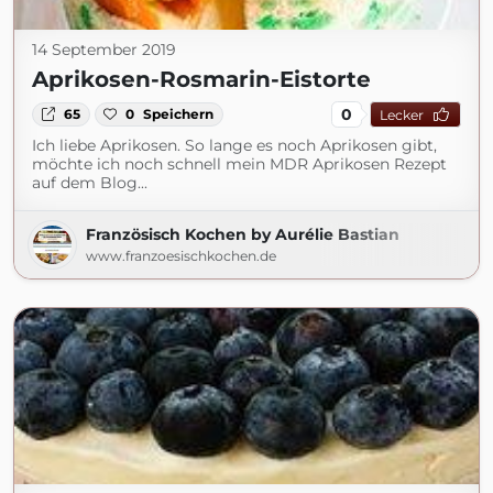
14 September 2019
Aprikosen-Rosmarin-Eistorte
0
65
0
Speichern
Lecker
Ich liebe Aprikosen. So lange es noch Aprikosen gibt,
möchte ich noch schnell mein MDR Aprikosen Rezept
auf dem Blog...
Französisch Kochen by Aurélie Bastian
www.franzoesischkochen.de