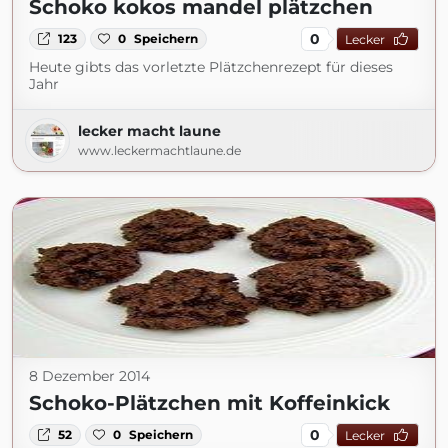
Schoko kokos mandel plätzchen
0
123
0
Speichern
Lecker
Heute gibts das vorletzte Plätzchenrezept für dieses
Jahr
lecker macht laune
www.leckermachtlaune.de
8 Dezember 2014
Schoko-Plätzchen mit Koffeinkick
0
52
0
Speichern
Lecker