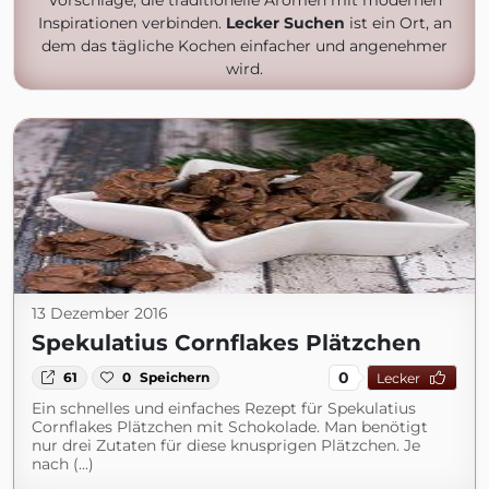
Vorschläge, die traditionelle Aromen mit modernen
Inspirationen verbinden.
Lecker Suchen
ist ein Ort, an
dem das tägliche Kochen einfacher und angenehmer
wird.
13 Dezember 2016
Spekulatius Cornflakes Plätzchen
0
61
0
Speichern
Lecker
Ein schnelles und einfaches Rezept für Spekulatius
Cornflakes Plätzchen mit Schokolade. Man benötigt
nur drei Zutaten für diese knusprigen Plätzchen. Je
nach (...)