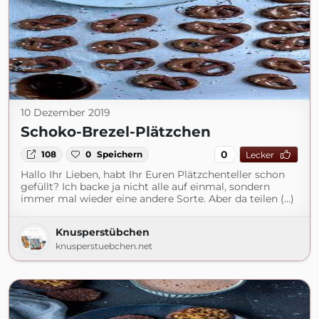
10 Dezember 2019
Schoko-Brezel-Plätzchen
0
108
0
Speichern
Lecker
Hallo Ihr Lieben, habt Ihr Euren Plätzchenteller schon
gefüllt? Ich backe ja nicht alle auf einmal, sondern
immer mal wieder eine andere Sorte. Aber da teilen (...)
Knusperstübchen
knusperstuebchen.net