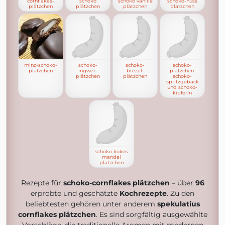
cornflakes-
schoko
schoko vanille
schoko-nuss
plätzchen
plätzchen
plätzchen
plätzchen
minz-schoko-
schoko-
schoko-
schoko-
plätzchen
ingwer-
brezel-
plätzchen:
plätzchen
plätzchen
schoko-
spritzgebäck
und schoko-
kipferln
schoko kokos
mandel
plätzchen
Rezepte für
schoko-cornflakes plätzchen
– über
96
erprobte und geschätzte
Kochrezepte
. Zu den
beliebtesten gehören unter anderem
spekulatius
cornflakes plätzchen
. Es sind sorgfältig ausgewählte