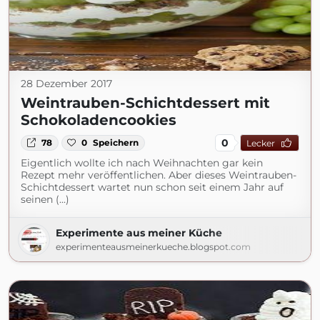
28 Dezember 2017
Weintrauben-Schichtdessert mit
Schokoladencookies
0
78
0
Speichern
Lecker
Eigentlich wollte ich nach Weihnachten gar kein
Rezept mehr veröffentlichen. Aber dieses Weintrauben-
Schichtdessert wartet nun schon seit einem Jahr auf
seinen (...)
Experimente aus meiner Küche
experimenteausmeinerkueche.blogspot.com