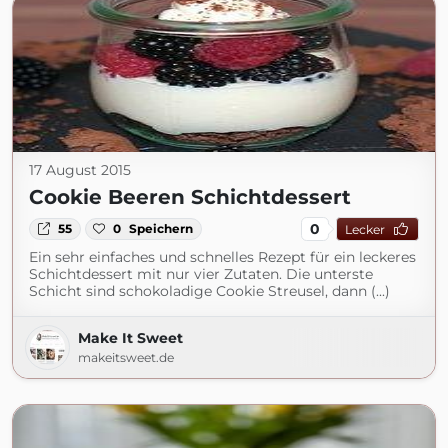
17 August 2015
Cookie Beeren Schichtdessert
0
55
0
Speichern
Lecker
Ein sehr einfaches und schnelles Rezept für ein leckeres
Schichtdessert mit nur vier Zutaten. Die unterste
Schicht sind schokoladige Cookie Streusel, dann (...)
Make It Sweet
makeitsweet.de