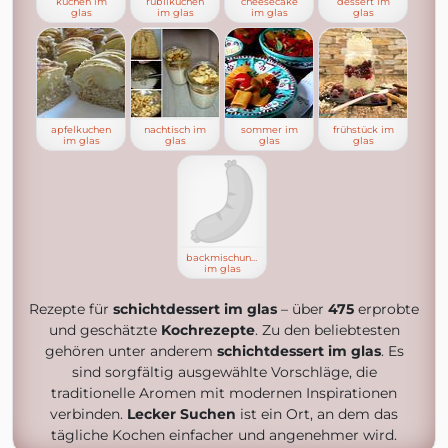
kuchen im
rüblikuchen
cheesecake
dessert im
glas
im glas
im glas
glas
apfelkuchen
nachtisch im
sommer im
frühstück im
im glas
glas
glas
glas
backmischungen
im glas
Rezepte für
schichtdessert im glas
– über
475
erprobte
und geschätzte
Kochrezepte
. Zu den beliebtesten
gehören unter anderem
schichtdessert im glas
. Es
sind sorgfältig ausgewählte Vorschläge, die
traditionelle Aromen mit modernen Inspirationen
verbinden.
Lecker Suchen
ist ein Ort, an dem das
tägliche Kochen einfacher und angenehmer wird.