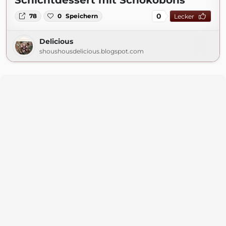
Schichtdessert mit Schokobons
0
78
0
Speichern
Lecker
Delicious
shoushousdelicious.blogspot.com