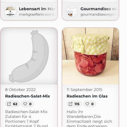
Lebensart im Markgräflerland
Gourmandises végéta
markgraeflerin.wordpress.com
gourmandisesvegetarienne
8 Oktober 2022
11 September 2015
Radieschen-Salat-Mix
Radieschen im Glas
62
0
115
0
Radieschen-Salat-Mix
Hallo ihr
Zutaten für 4
Wandelbaren,Die
Portionen: 1 Kopf
Einmachzeit neigt sich
Eichblattsalat 2 Bund
dem Ende entgegen