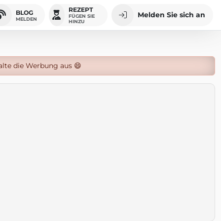
REZEPT
BLOG
Melden Sie sich an
FÜGEN SIE
MELDEN
HINZU
alte die Werbung aus 😄