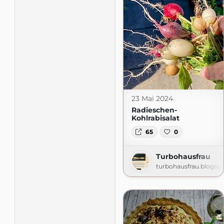
23 Mai 2024
Radieschen-
Kohlrabisalat
65
0
Turbohausfrau
turbohausfrau.blogsp