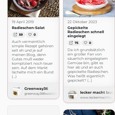
19 April 2019
22 Oktober 2023
Radieschen-Salat
Gepickelte
Radieschen schnell
59
0
eingelegt
Auch vermeintlich
75
0
simple Rezept gehören
Da ich grundsätzlich
seit eh und je auf
ein großer Fan von
meinen Blog, denn
säuerlich eingelegtem
Gutes muß weder
Gemüse bin, gibt es
kompliziert noch teuer
hier ab und an auch
sein. Auf dem Markt
gepickelte Radieschen.
lächelte mich ein Bund
Was heißt eigentlich
(...)
gepickelt? (...)
Greenway36
lecker macht laun
greenway36food.blogspot.com
www.leckermachtlaun