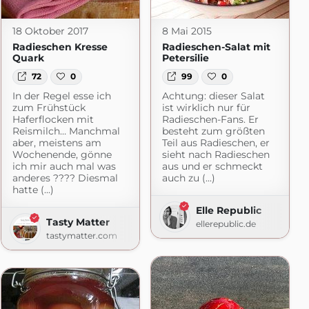
18 Oktober 2017
8 Mai 2015
Radieschen Kresse
Radieschen-Salat mit
Quark
Petersilie
72
0
99
0
In der Regel esse ich
Achtung: dieser Salat
zum Frühstück
ist wirklich nur für
Haferflocken mit
Radieschen-Fans. Er
Reismilch… Manchmal
besteht zum größten
aber, meistens am
Teil aus Radieschen, er
Wochenende, gönne
sieht nach Radieschen
ich mir auch mal was
aus und er schmeckt
anderes ???? Diesmal
auch zu (...)
hatte (...)
Elle Republic
Tasty Matter
ellerepublic.de
tastymatter.com