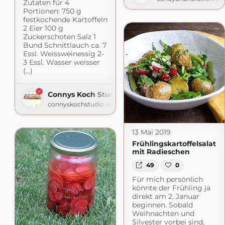
Zutaten für 4
Portionen: 750 g
festkochende Kartoffeln
2 Eier 100 g
Zuckerschoten Salz 1
Bund Schnittlauch ca. 7
Essl. Weissweinessig 2-
3 Essl. Wasser weisser
(...)
Connys Koch Studio
connyskochstudio.wordpress.com
13 Mai 2019
Frühlingskartoffelsalat
mit Radieschen
49
0
Für mich persönlich
könnte der Frühling ja
direkt am 2. Januar
beginnen. Sobald
Weihnachten und
Silvester vorbei sind,