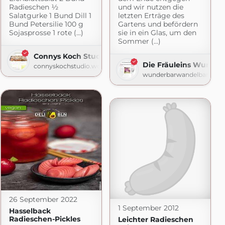
Radieschen ½
und wir nutzen die
Salatgurke 1 Bund Dill 1
letzten Erträge des
Bund Petersilie 100 g
Gartens und befördern
Sojasprosse 1 rote (...)
sie in ein Glas, um den
Sommer (...)
Connys Koch Studio
Die Fräuleins Wunde
connyskochstudio.wordpress.com
wunderbarwandelbar.blog
26 September 2022
1 September 2012
Hasselback
Radieschen-Pickles
Leichter Radieschen