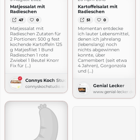
Matjessalat mit
Kartoffelsalat mit
Radieschen
Radieschen
47
0
51
0
Matjessalat mit
Momentan entdecke
Radieschen Zutaten für
ich lauter Lebensmittel,
2 Portionen: 500 g fest
denen ich jahrelang
kochende Kartoffeln 125
(lebenslang) noch
g Matjesfilet 1 Bund
nichts abgewinnen
Radieschen 1 rote
konnte, über
Zwiebel 1 Beutel Knorr
Camembert (seit etwa
Fix für (...)
4 Jahren), Gorgonzola
und (...)
Connys Koch Studio
Genial Lecker
connyskochstudio.wordpress.com
www.genial-lecker.de
pot.com