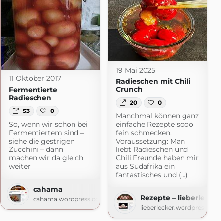
19 Mai 2025
11 Oktober 2017
Radieschen mit Chili
Crunch
Fermentierte
Radieschen
20
0
53
0
Manchmal können ganz
So, wenn wir schon bei
einfache Rezepte sooo
Fermentiertem sind –
fein schmecken.
siehe die gestrigen
Voraussetzung: Man
Zucchini – dann
liebt Radieschen und
machen wir da gleich
Chili.Freunde haben mir
weiter
aus Südafrika ein
fantastisches und (...)
cahama
Rezepte – lieberlecker
cahama.wordpress.com
lieberlecker.wordpress.co