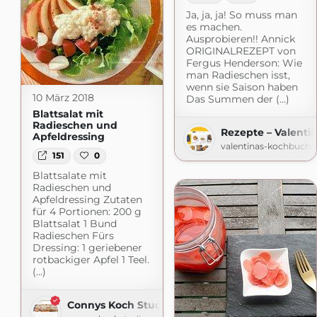
Ja, ja, ja! So muss man
es machen.
Ausprobieren!! Annick
ORIGINALREZEPT von
Fergus Henderson: Wie
man Radieschen isst,
wenn sie Saison haben
10 März 2018
Das Summen der (...)
Blattsalat mit
Radieschen und
Rezepte – Valenti
Apfeldressing
valentinas-kochbuch.
151
0
Blattsalate mit
Radieschen und
Apfeldressing Zutaten
für 4 Portionen: 200 g
Blattsalat 1 Bund
Radieschen Fürs
Dressing: 1 geriebener
rotbackiger Apfel 1 Teel.
(...)
Connys Koch Studio