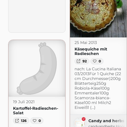
25 Mai 2013
Käsequiche mit
Radieschen
92
0
nach: La Cucina Italiana
03/2013Für 1 Quiche (22
cm Durchmesser)200g
Blätterteig250g
Robiola-Käse100g
Emmentaler100g
Scamorza-bianca-
19 Juli 2021
Käse100 ml Milch2
Eiweiß1 (...)
Kartoffel-Radieschen-
Salat
Candy and herbs
126
0
candyandherbs.blogs