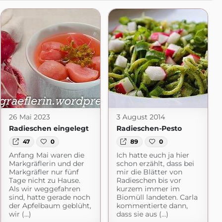
26 Mai 2023
3 August 2014
Radieschen eingelegt
Radieschen-Pesto
47
0
89
0
Anfang Mai waren die
Ich hatte euch ja hier
Markgräflerin und der
schon erzählt, dass bei
Markgräfler nur fünf
mir die Blätter von
Tage nicht zu Hause.
Radieschen bis vor
Als wir weggefahren
kurzem immer im
sind, hatte gerade noch
Biomüll landeten. Carla
der Apfelbaum geblüht,
kommentierte dann,
wir (...)
dass sie aus (...)