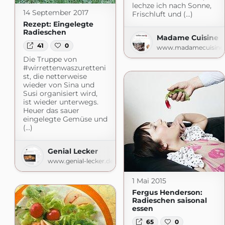
lechze ich nach Sonne,
14 September 2017
Frischluft und (...)
Rezept: Eingelegte
Radieschen
Madame Cuisine
41
0
www.madamecuisine.
Die Truppe von
#wirrettenwaszuretteni
st, die netterweise
wieder von Sina und
Susi organisiert wird,
ist wieder unterwegs.
Heuer das sauer
eingelegte Gemüse und
(...)
Genial Lecker
www.genial-lecker.de
1 Mai 2015
Fergus Henderson:
Radieschen saisonal
essen
65
0