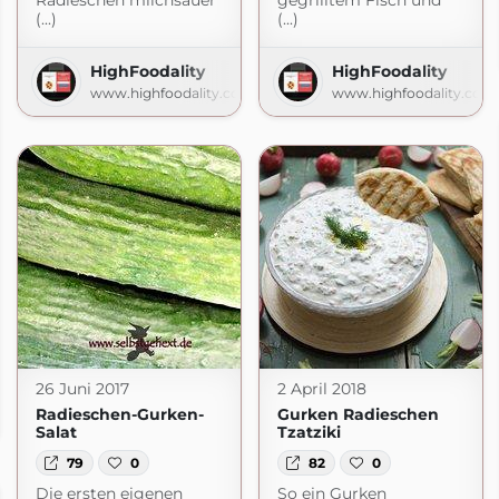
Radieschen milchsauer
gegrilltem Fisch und
(...)
(...)
HighFoodality
HighFoodality
www.highfoodality.com
www.highfoodality.com
26 Juni 2017
2 April 2018
e
Radieschen-Gurken-
Gurken Radieschen
e.de
Salat
Tzatziki
79
0
82
0
Die ersten eigenen
So ein Gurken