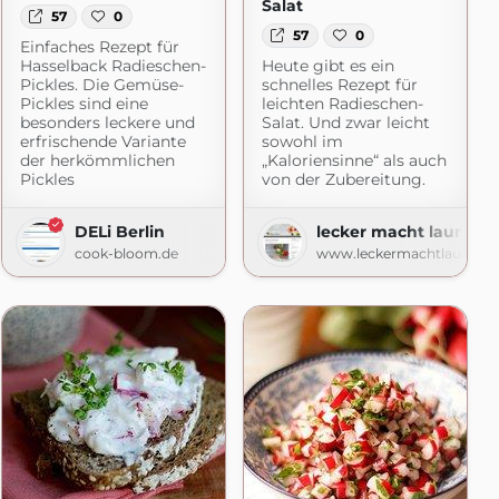
Salat
57
0
57
0
Einfaches Rezept für
Hasselback Radieschen-
Heute gibt es ein
Pickles. Die Gemüse-
schnelles Rezept für
Pickles sind eine
leichten Radieschen-
besonders leckere und
Salat. Und zwar leicht
erfrischende Variante
sowohl im
der herkömmlichen
„Kaloriensinne“ als auch
Pickles
von der Zubereitung.
DELi Berlin
lecker macht laune
cook-bloom.de
www.leckermachtlaune.de