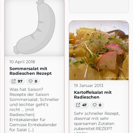
de
10 April 2018
Sommersalat mit
Radieschen Rezept
97
0
19 Januar 2013
Was hat Saison?
Kartoffelsalat mit
Rezepte der Saison ‎
Radieschen
Sommersalat: Schneller
und leichter geht’s
47
0
nicht … (mit
Sehr schneller Rezept,
Radieschen) ‎
diesmal mit sehr
Erntekalender für
sparsamen Zutaten
Gemüse Erntekalender
zubereitet:REZEPT
für Salat (...)