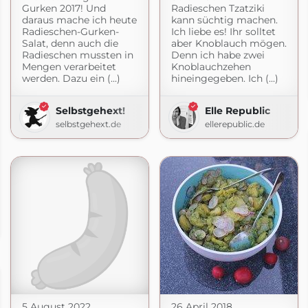
Gurken 2017! Und
Radieschen Tzatziki
daraus mache ich heute
kann süchtig machen.
Radieschen-Gurken-
Ich liebe es! Ihr solltet
Salat, denn auch die
aber Knoblauch mögen.
Radieschen mussten in
Denn ich habe zwei
Mengen verarbeitet
Knoblauchzehen
werden. Dazu ein (...)
hineingegeben. Ich (...)
Selbstgehext!
Elle Republic
selbstgehext.de
ellerepublic.de
ot.com
5 August 2022
26 April 2018