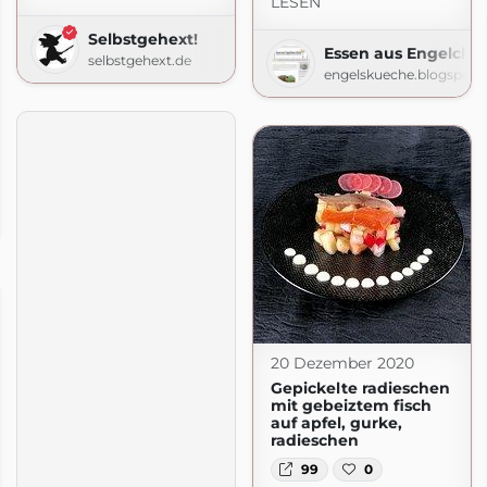
LESEN
Selbstgehext!
Essen aus Engelche
selbstgehext.de
engelskueche.blogspot.
nas-Kochbuch.de
de
20 Dezember 2020
Gepickelte radieschen
mit gebeiztem fisch
auf apfel, gurke,
radieschen
99
0