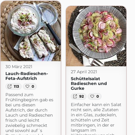
ns Küche
com
30 März 2021
27 April 2021
Lauch-Radieschen-
Feta-Aufstrich
Schüttelsalat
Radieschen und
113
0
Gurke
Passend zum
92
0
Frühlingbeginn gab es
Einfacher kann ein Salat
bei uns diesen
nicht sein, alle Zutaten
Aufstrich, der durch
in ein Glas, zudeckeln,
Lauch und Radieschen
schütteln und Zeit
frisch und leicht
mitbringen, in der er
zwiebelig schmeckt
langsam im
und sowohl auf´s