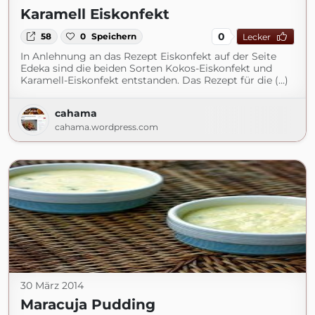
Karamell Eiskonfekt
0
58
0
Speichern
Lecker
In Anlehnung an das Rezept Eiskonfekt auf der Seite
Edeka sind die beiden Sorten Kokos-Eiskonfekt und
Karamell-Eiskonfekt entstanden. Das Rezept für die (...)
cahama
cahama.wordpress.com
30 März 2014
Maracuja Pudding