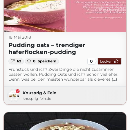
18 Mai 2018
Pudding oats – trendiger
haferflocken-pudding
0
62
0
Speichern
Lecker
Frühstück und ich? Zwei Dinge die nicht zusammen
passen wollen. Pudding Oats und ich? Schon viel eher.
Denn, was bei den meisten wunderbar als cleveres (...)
Knusprig & Fein
knusprig-fein.de