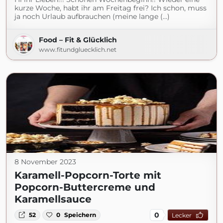
kurze Woche, habt ihr am Freitag frei? Ich schon, muss
ja noch Urlaub aufbrauchen (meine lange (...)
Food – Fit & Glücklich
www.fitundgluecklich.net
8 November 2023
Karamell-Popcorn-Torte mit
Popcorn-Buttercreme und
Karamellsauce
0
52
0
Speichern
Lecker