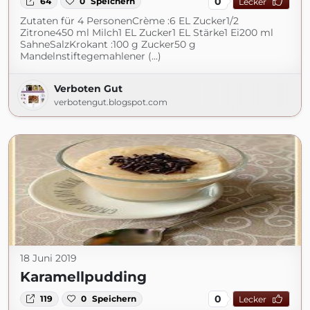
0
64
0
Speichern
Lecker
Zutaten für 4 PersonenCrème :6 EL Zucker1/2
Zitrone450 ml Milch1 EL Zucker1 EL Stärke1 Ei200 ml
SahneSalzKrokant :100 g Zucker50 g
Mandelnstiftegemahlener (...)
Verboten Gut
verbotengut.blogspot.com
18 Juni 2019
Karamellpudding
0
119
0
Speichern
Lecker