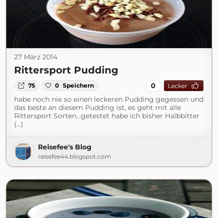
27 März 2014
Rittersport Pudding
0
75
0
Speichern
Lecker
habe noch nie so einen leckeren Pudding gegessen und
das beste an diesem Pudding ist, es geht mit alle
Rittersport Sorten...getestet habe ich bisher Halbbitter
(...)
Reisefee's Blog
reisefee44.blogspot.com