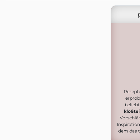
Rezept
erprob
belieb
kloßte
Vorschlä
Inspiratio
dem das t