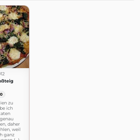
12
oßteig
0
ien zu
be ich
taten
 genau
en, daher
len, weil
ch ganz