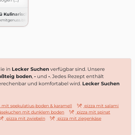
gen (...)
Kulinarische Quälereien
kmitgenuss.blogspot.com
ie in
Lecker Suchen
verfügbar sind. Unsere
loßteig boden
,
-
und
-
. Jedes Rezept enthält
erechenbar und komfortabel wird.
Lecker Suchen
mit spekulatius-boden & karamell
pizza mit salami
käsekuchen mit dunklem boden
pizza mit spinat
pizza mit zwiebeln
pizza mit ziegenkäse