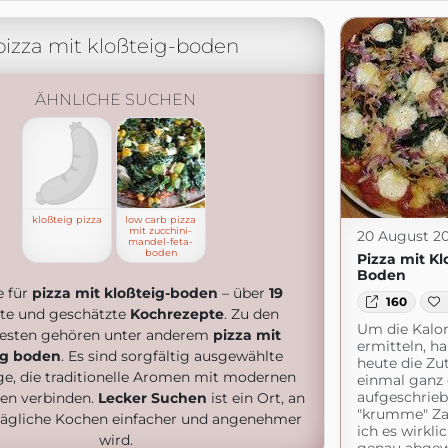
pizza mit kloßteig-boden
ÄHNLICHE SUCHEN
kloßteig pizza
low carb pizza
mit zucchini-
20 August 20
mandel-feta-
boden
Pizza mit Kl
Boden
e für
pizza mit kloßteig-boden
– über
19
160
te und geschätzte
Kochrezepte
. Zu den
Um die Kalor
testen gehören unter anderem
pizza mit
ermitteln, ha
ig boden
. Es sind sorgfältig ausgewählte
heute die Zu
ge, die traditionelle Aromen mit modernen
einmal ganz
aufgeschrieb
nen verbinden.
Lecker Suchen
ist ein Ort, an
"krumme" Zah
ägliche Kochen einfacher und angenehmer
ich es wirkli
wird.