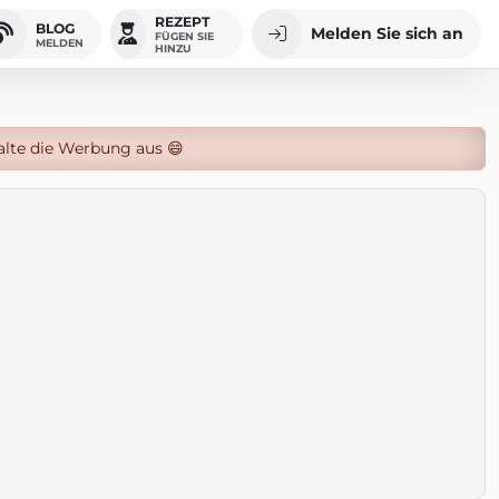
REZEPT
BLOG
Melden Sie sich an
FÜGEN SIE
MELDEN
HINZU
alte die Werbung aus 😄