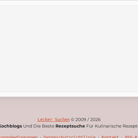
© 2009 / 2026
Lecker Suchen
Kochblogs
Und Die Beste
Rezeptsuche
Für Kulinarische Rezept
•
•
•
zungsbedingungen
Datenschutzrichtlinie
Kontakt
RSS-K