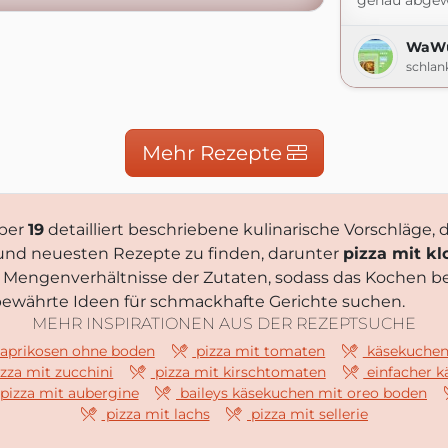
genau abgewo
WaWü 
schlan
Mehr Rezepte
ber
19
detailliert beschriebene kulinarische Vorschläge, d
n und neuesten Rezepte zu finden, darunter
pizza mit k
e Mengenverhältnisse der Zutaten, sodass das Kochen b
ie bewährte Ideen für schmackhafte Gerichte suchen.
MEHR INSPIRATIONEN AUS DER REZEPTSUCHE
aprikosen ohne boden
pizza mit tomaten
käsekuchen 
zza mit zucchini
pizza mit kirschtomaten
einfacher 
pizza mit aubergine
baileys käsekuchen mit oreo boden
pizza mit lachs
pizza mit sellerie