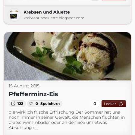
Krebsen und Aluette
krebsenundaluette.blogspot.com
15 August 2015
Pfefferminz-Eis
0
122
0
Speichern
Lecker
die wirklich frische Erfrischung Der Sommer hat uns
noch immer in seiner Gewalt, die Menschen flüchten in
die Schwimmbäder oder an den See um etwas
Abkühlung (...)