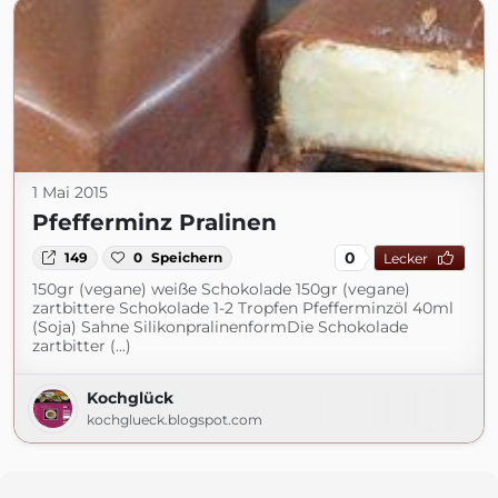
1 Mai 2015
Pfefferminz Pralinen
0
149
0
Speichern
Lecker
150gr (vegane) weiße Schokolade 150gr (vegane)
zartbittere Schokolade 1-2 Tropfen Pfefferminzöl 40ml
(Soja) Sahne SilikonpralinenformDie Schokolade
zartbitter (...)
Kochglück
kochglueck.blogspot.com