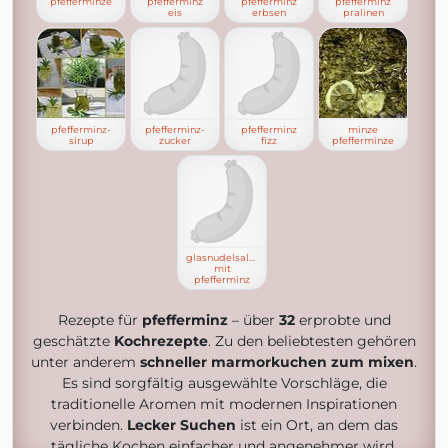
pfefferminze
pfefferminz
pfefferminz
pfefferminz
eis
erbsen
pralinen
pfefferminz-
pfefferminz-
pfefferminz
minze
sirup
zucker
fizz
pfefferminze
glasnudelsalat
mit
pfefferminz
Rezepte für
pfefferminz
– über
32
erprobte und
geschätzte
Kochrezepte
. Zu den beliebtesten gehören
unter anderem
schneller marmorkuchen zum mixen
.
Es sind sorgfältig ausgewählte Vorschläge, die
traditionelle Aromen mit modernen Inspirationen
verbinden.
Lecker Suchen
ist ein Ort, an dem das
tägliche Kochen einfacher und angenehmer wird.