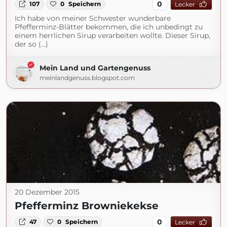
0
107
0
Speichern
Lecker
Ich habe von meiner Schwester wunderbare
Pfefferminz-Blätter bekommen, die ich unbedingt zu
einem herrlichen Sirup verarbeiten wollte. Dieser Sirup,
der so (...)
Mein Land und Gartengenuss
meinlandgenuss.blogspot.com
20 Dezember 2015
Pfefferminz Browniekekse
0
47
0
Speichern
Lecker