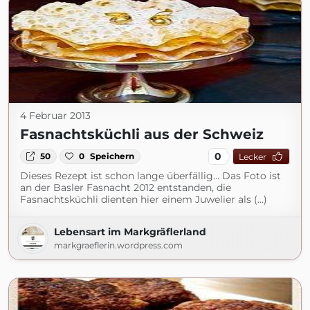
4 Februar 2013
Fasnachtsküchli aus der Schweiz
0
50
0
Speichern
Lecker
Dieses Rezept ist schon lange überfällig… Das Foto ist
an der Basler Fasnacht 2012 entstanden, die
Fasnachtsküchli dienten hier einem Juwelier als (...)
Lebensart im Markgräflerland
markgraeflerin.wordpress.com