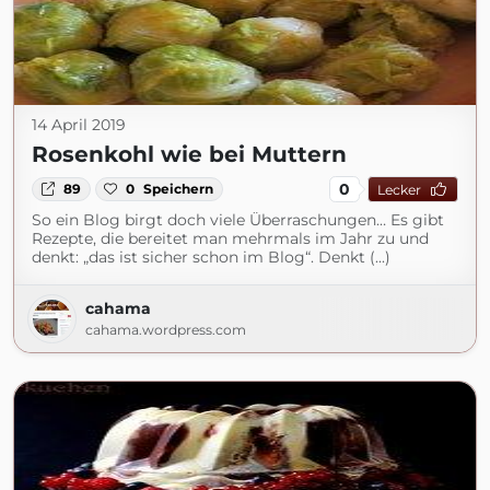
14 April 2019
Rosenkohl wie bei Muttern
0
89
0
Speichern
Lecker
So ein Blog birgt doch viele Überraschungen… Es gibt
Rezepte, die bereitet man mehrmals im Jahr zu und
denkt: „das ist sicher schon im Blog“. Denkt (...)
cahama
cahama.wordpress.com