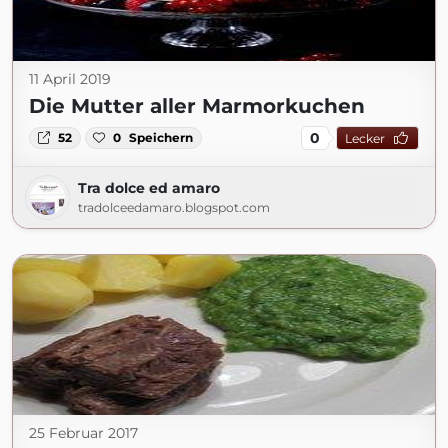
11 April 2019
Die Mutter aller Marmorkuchen
0
52
0
Speichern
Lecker
Tra dolce ed amaro
tradolceedamaro.blogspot.com
25 Februar 2017