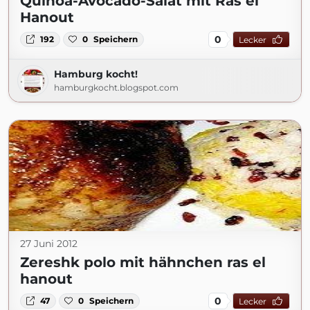
Quinoa-Avocado-Salat mit Ras el
Hanout
0
192
0
Speichern
Lecker
Hamburg kocht!
hamburgkocht.blogspot.com
27 Juni 2012
Zereshk polo mit hähnchen ras el
hanout
0
47
0
Speichern
Lecker