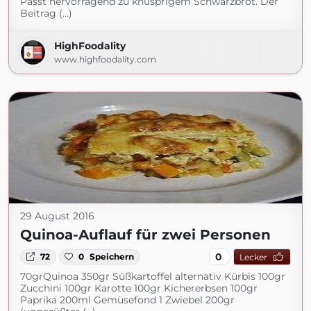
Passt hervorragend zu knusprigem Schwarzbrot. Der
Beitrag (...)
HighFoodality
www.highfoodality.com
29 August 2016
Quinoa-Auflauf für zwei Personen
0
72
0
Speichern
Lecker
70grQuinoa 350gr Süßkartoffel alternativ Kürbis 100gr
Zucchini 100gr Karotte 100gr Kichererbsen 100gr
Paprika 200ml Gemüsefond 1 Zwiebel 200gr