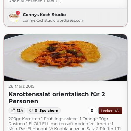
Knoblauchzehen 1 Teel. (...)
Connys Koch Studio
connyskochstudio.wordpress.com
26 März 2015
Karottensalat orientalisch für 2
Personen
0
124
0
Speichern
Lecker
200gr Karotten 1 Frühlingszwiebel 1 Orange 30gr
Rosinen 1 El Öl 1 El Limettensaft Abrieb ½ Limette 1
Msp. Ras El Hanout ½ Knoblauchzehe Salz & Pfeffer 1 Tl