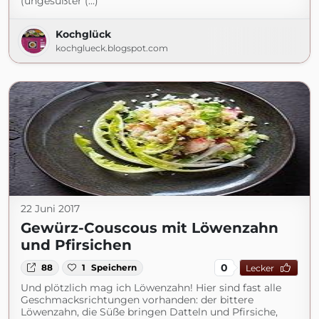
(ungesüßter (...)
Kochglück
kochglueck.blogspot.com
22 Juni 2017
Gewürz-Couscous mit Löwenzahn
und Pfirsichen
0
88
1
Speichern
Lecker
Und plötzlich mag ich Löwenzahn! Hier sind fast alle
Geschmacksrichtungen vorhanden: der bittere
Löwenzahn, die Süße bringen Datteln und Pfirsiche,