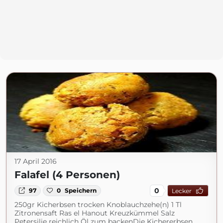
17 April 2016
Falafel (4 Personen)
0
97
0
Speichern
Lecker
250gr Kicherbsen trocken Knoblauchzehe(n) 1 Tl
Zitronensaft Ras el Hanout Kreuzkümmel Salz
Petersilie reichlich Öl zum backenDie Kichererbsen