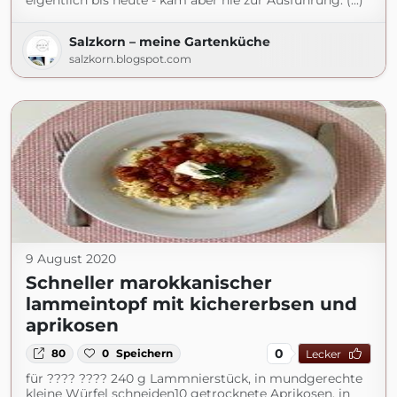
eigentlich bis heute - kam aber nie zur Ausführung: (...)
Salzkorn – meine Gartenküche
salzkorn.blogspot.com
9 August 2020
Schneller marokkanischer
lammeintopf mit kichererbsen und
aprikosen
0
80
0
Speichern
Lecker
für ???? ???? 240 g Lammnierstück, in mundgerechte
kleine Würfel schneiden10 getrocknete Aprikosen, in