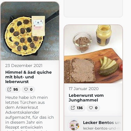
23 Dezember 2021
Himmel & äad quiche
mit blut- und
leberwurst
17 Januar 2020
95
0
Leberwurst vom
Heute habe ich mein
Junghammel
letztes Türchen aus
dem Ankerkraut
136
0
Adventskalender
aufgemacht, für das ich
in diesem Jahr ein
Lecker Bentos und m
Rezept entwickeln
lecker-bentos-und-mehr.b