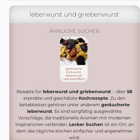
leberwurst und griebenwurst
ÄHNLICHE SUCHEN
gebratene
blutwurst,
leberwurst
und kartoffeln
Rezepte für
leberwurst und griebenwurst
– über
58
erprobte und geschätzte
Kochrezepte
. Zu den
beliebtesten gehören unter anderem
geräucherte
leberwurst
. Es sind sorgfältig ausgewählte
Vorschläge, die traditionelle Aromen mit modernen
Inspirationen verbinden.
Lecker Suchen
ist ein Ort, an
dem das tägliche Kochen einfacher und angenehmer
wird.