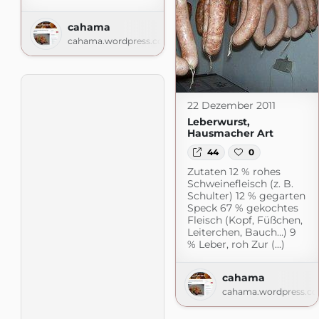
cahama
cahama.wordpress.com
22 Dezember 2011
Leberwurst,
Hausmacher Art
44
0
Zutaten 12 % rohes
Schweinefleisch (z. B.
Schulter) 12 % gegarten
Speck 67 % gekochtes
Fleisch (Kopf, Füßchen,
Leiterchen, Bauch…) 9
% Leber, roh Zur (...)
cahama
cahama.wordpress.c