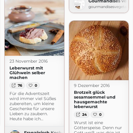
Gourmandises végét
gourmandisesvegetarie
23 November 2016
Leberwurst mit
Glühwein selber
machen
9 Dezember 2016
76
0
Brotzeit glück
Für die Adventszeit
sesamsemmel und
wird immer viel Süßes
hausgemachte
zubereiten, um kleine
leberwurst
Geschenke für unsere
Lieben zu zaubern.
24
0
Heute habe ich...
om
Wurst ist eine
Götterspeise. Denn nur
Französisch Kochen by Aurélie Bastian
Gott weiß, was drin ist.