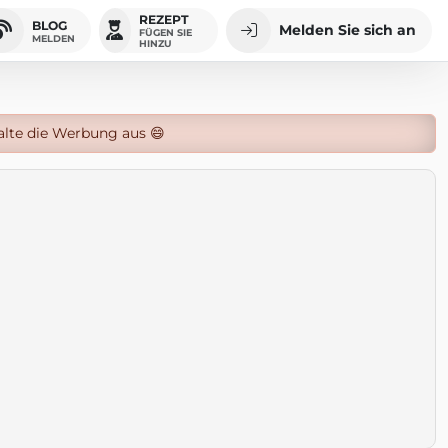
REZEPT
BLOG
Melden Sie sich an
FÜGEN SIE
MELDEN
HINZU
alte die Werbung aus 😄