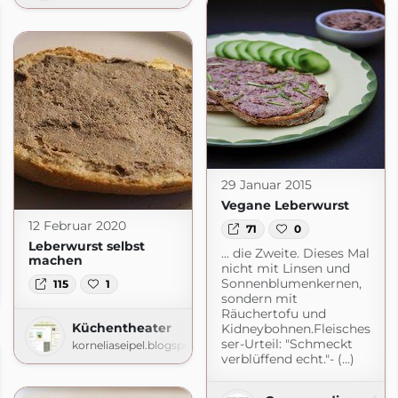
29 Januar 2015
Vegane Leberwurst
12 Februar 2020
71
0
Leberwurst selbst
... die Zweite. Dieses Mal
machen
nicht mit Linsen und
and
Sonnenblumenkernen,
115
1
ogspot.com
sondern mit
Räuchertofu und
Küchentheater
Kidneybohnen.Fleisches
ser-Urteil: "Schmeckt
korneliaseipel.blogspot.com
verblüffend echt."- (...)