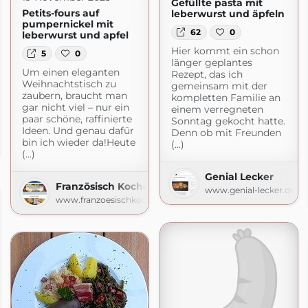
Gefüllte pasta mit
Petits-fours auf
leberwurst und äpfeln
pumpernickel mit
62
0
leberwurst und apfel
Hier kommt ein schon
5
0
länger geplantes
Um einen eleganten
Rezept, das ich
Weihnachtstisch zu
gemeinsam mit der
zaubern, braucht man
kompletten Familie an
gar nicht viel – nur ein
einem verregneten
paar schöne, raffinierte
Sonntag gekocht hatte.
Ideen. Und genau dafür
Denn ob mit Freunden
bin ich wieder da!Heute
(...)
(...)
Genial Lecker
Französisch Kochen by Aurélie Bastian
www.genial-lecker.de
www.franzoesischkochen.de