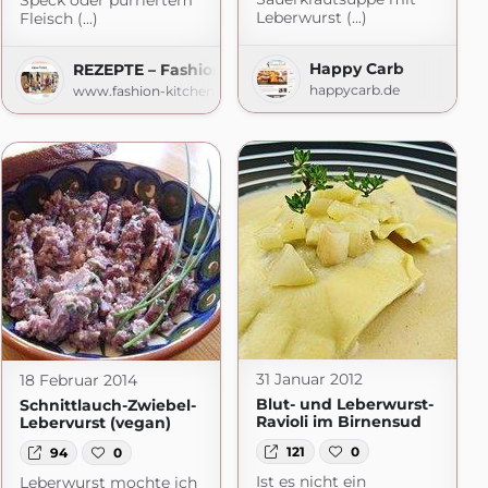
Speck oder pürriertem
Leberwurst (...)
Fleisch (...)
by Aurélie Bastian
Happy Carb
REZEPTE – Fashion Kitchen
n.de
happycarb.de
www.fashion-kitchen.com
31 Januar 2012
18 Februar 2014
Blut- und Leberwurst-
Schnittlauch-Zwiebel-
Ravioli im Birnensud
Lebervurst (vegan)
121
0
94
0
Ist es nicht ein
Leberwurst mochte ich