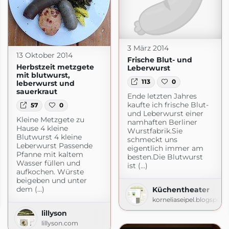
3 März 2014
13 Oktober 2014
Frische Blut- und
Herbstzeit metzgete
Leberwurst
mit blutwurst,
113
0
leberwurst und
sauerkraut
Ende letzten Jahres
kaufte ich frische Blut-
57
0
und Leberwurst einer
Kleine Metzgete zu
namhaften Berliner
Hause 4 kleine
Wurstfabrik.Sie
Blutwurst 4 kleine
schmeckt uns
Leberwurst Passende
eigentlich immer am
Pfanne mit kaltem
besten.Die Blutwurst
Wasser füllen und
ist (...)
aufkochen. Würste
beigeben und unter
dem (...)
Küchentheater
korneliaseipel.blogspot
om
lillyson
lillyson.com