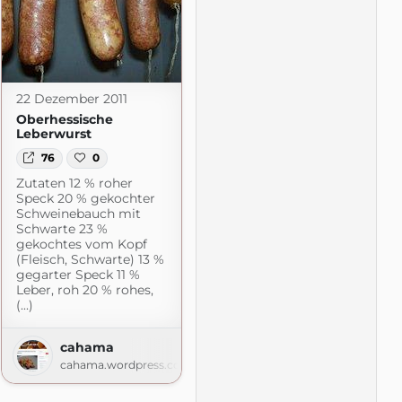
22 Dezember 2011
Oberhessische
Leberwurst
76
0
Zutaten 12 % roher
Speck 20 % gekochter
Schweinebauch mit
Schwarte 23 %
gekochtes vom Kopf
(Fleisch, Schwarte) 13 %
gegarter Speck 11 %
Leber, roh 20 % rohes,
(...)
cahama
.com
cahama.wordpress.com