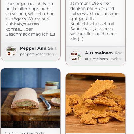
Jammer? Die einen
immer gerne. Ich kann
denken bei Blut- und
heute allerdings nicht
Leberwurst nur an eine
verstehen, wie ich ohne
gut gefüllte
zu zögern Wurst aus
Schlachtschüssel mit
Kuhbabys essen
Sauerkraut, aus dem
konnte….. den
womöglich auch noch
Geschmack mag ich (...)
ein (...)
Kitchen
Pepper And Salt
om
Aus meinem Kochtop
pepperandsaltblog.wordpress.com
aus-meinem-kochtopf.de
27 November 2023