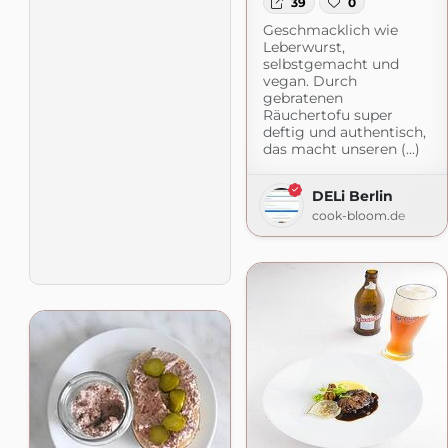
39
0
Geschmacklich wie
Leberwurst,
selbstgemacht und
vegan. Durch
gebratenen
Räuchertofu super
deftig und authentisch,
das macht unseren (...)
DELi Berlin
cook-bloom.de