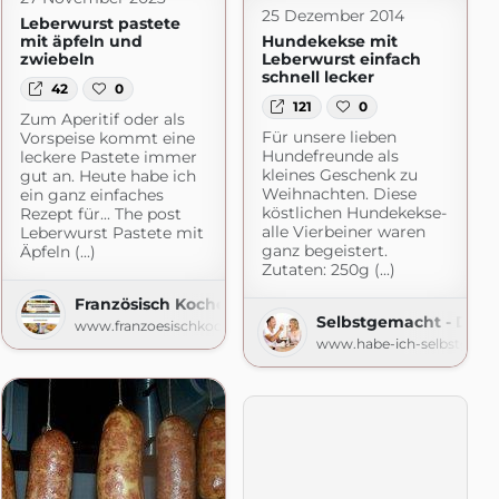
25 Dezember 2014
Leberwurst pastete
mit äpfeln und
Hundekekse mit
zwiebeln
Leberwurst einfach
schnell lecker
42
0
121
0
Zum Aperitif oder als
Für unsere lieben
Vorspeise kommt eine
Hundefreunde als
leckere Pastete immer
kleines Geschenk zu
gut an. Heute habe ich
Weihnachten. Diese
ein ganz einfaches
köstlichen Hundekekse-
Rezept für... The post
alle Vierbeiner waren
Leberwurst Pastete mit
ganz begeistert.
Äpfeln (...)
Zutaten: 250g (...)
Französisch Kochen by Aurélie Bastian
Selbstgemacht - Der 
www.franzoesischkochen.de
www.habe-ich-selbstgema