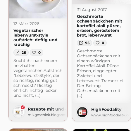
31 August 2017
Geschmorte
ochsenbäckchen mit
12 März 2026
kartoffel-aioli-püree,
erbsen, geröstetem
Vegetarischer
brot, leberwurst
leberwurst-style
aufstrich: deftig und
95
0
rauchig
Geschmorte
26
0
Ochsenbäckchen mit
Sucht ihr nach einem
einem würzigen
herzhaften
Kartoffel-Aioli-Püree,
vegetarischen Aufstrich
Erbsen, eingelegter
"Leberwurst-Style", der
Zwiebel und
so richtig, richtig gut
Leberwurst-Tramezzini.
schmeckt? Richtig
Der Beitrag
ehrlich, richtig lecker
Ochsenbäckchen mit
und nicht, (...)
(...)
Rezepte mit und ohne Thermomix
HighFoodality
mixgeschick.blogspot.com
www.highfoodality.c