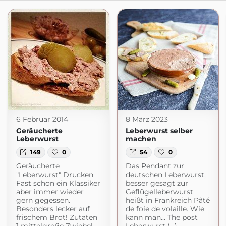
6 Februar 2014
8 März 2023
Geräucherte
Leberwurst selber
Leberwurst
machen
149
0
54
0
Geräucherte
Das Pendant zur
"Leberwurst" Drucken
deutschen Leberwurst,
Fast schon ein Klassiker
besser gesagt zur
aber immer wieder
Geflügelleberwurst
gern gegessen.
heißt in Frankreich Pâté
Besonders lecker auf
de foie de volaille. Wie
frischem Brot! Zutaten
kann man... The post