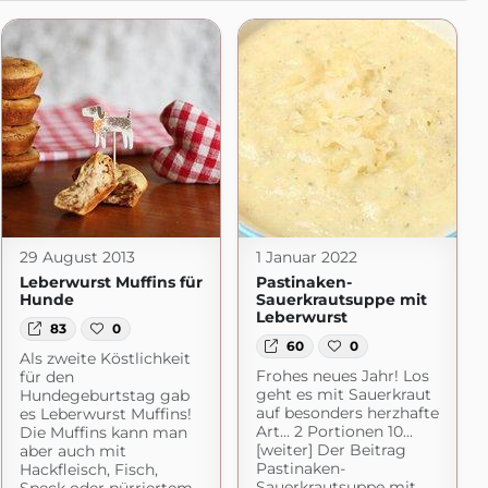
29 August 2013
1 Januar 2022
Leberwurst Muffins für
Pastinaken-
Hunde
Sauerkrautsuppe mit
Leberwurst
83
0
60
0
Als zweite Köstlichkeit
Frohes neues Jahr! Los
für den
geht es mit Sauerkraut
Hundegeburtstag gab
auf besonders herzhafte
es Leberwurst Muffins!
Art… 2 Portionen 10...
Die Muffins kann man
[weiter] Der Beitrag
aber auch mit
Pastinaken-
Hackfleisch, Fisch,
Sauerkrautsuppe mit