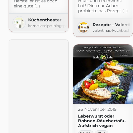
Blut- und Leberwurst
Hersteller ist es doch
hat! Dietmar Adam
eine gute (...)
probierte das Rezept (...)
Küchentheater
Rezepte – Valenti
korneliaseipel.blogspot.com
valentinas-kochbuch.
26 November 2019
Leberwurst oder
Bohnen-Räuchertofu-
Aufstrich vegan