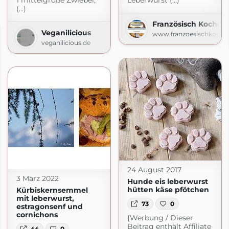
1 mittelgroße Zwiebel,
Leberwurst (...)
(...)
Französisch Kochen 
Veganilicious
www.franzoesischkoche
veganilicious.de
24 August 2017
3 März 2022
Hunde eis leberwurst
hütten käse pfötchen
Kürbiskernsemmel
mit leberwurst,
73
0
estragonsenf und
cornichons
{Werbung / Dieser
Beitrag enthält Affiliate
44
0