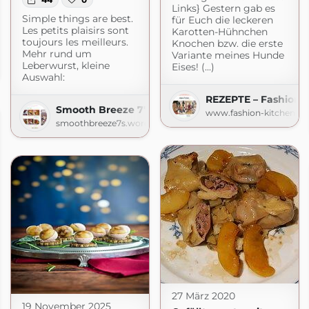
Links} Gestern gab es
Simple things are best.
für Euch die leckeren
Les petits plaisirs sont
Karotten-Hühnchen
toujours les meilleurs.
Knochen bzw. die erste
Mehr rund um
Variante meines Hunde
nas-Kochbuch.de
Leberwurst, kleine
Eises! (...)
de
Auswahl:
REZEPTE – Fashion 
Smooth Breeze 7's | Lizerls Schmankerlblog
www.fashion-kitchen.c
smoothbreeze7s.wordpress.com
27 März 2020
19 November 2025