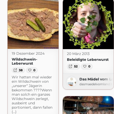
19 Dezember 2024
20 März 2013
Wildschwein-
Beleidigte Leberwurst
Leberwurst
52
0
38
0
Wir hatten mal wieder
Das Mädel vom L
ein Wildschwein von
dasmaedelvomland.bl
„unserer“ Jägerin
bekommen ????Wenn
man solch ein ganzes
Wildschwein zerlegt,
ausbeint und
portioniert, dann fallen
(...)