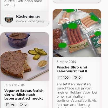
ariennes
durfte. Gefunden habe
ich (...)
nnes.blogspot.com
Küchenjunge
www.kuechenjunge.com
3 März 2014
Frische Blut- und
Leberwurst Teil II
100
0
am letzten Samstag
13 März 2016
berichtete ich ja von
Veganer Brotaufstrich,
meiner Reklamation bei
der wirklich nach
einer namhaften
Leberwurst schmeckt
berliner Wurstfabrik.Als
ich nun am Montag
73
0