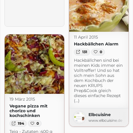
11 April 2015
Hackbällchen Alarm
131
0
Hackbällchen sind bei
meinen Kids immer ein
Volltreffer! Und so hat
sich mein Sohn aus
dem Kochbuch der
neuen KRUPS
Prep&Cook gleich
dieses einfache Rezept
19 März 2015
(...)
Vegane pizza mit
chorizo und
Elbcuisine
kochschinken
www.elbcuisine.de
194
0
Teig - Zutaten :400 g