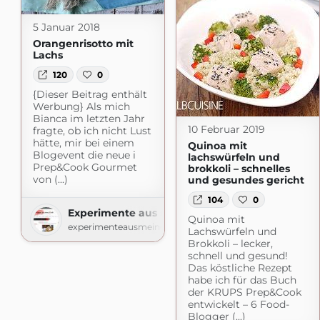
5 Januar 2018
Orangenrisotto mit
Lachs
120
0
{Dieser Beitrag enthält
Werbung} Als mich
Bianca im letzten Jahr
10 Februar 2019
fragte, ob ich nicht Lust
hätte, mir bei einem
Quinoa mit
Blogevent die neue i
lachswürfeln und
Prep&Cook Gourmet
brokkoli – schnelles
von (...)
und gesundes gericht
104
0
Experimente aus meiner Küche
Quinoa mit
experimenteausmeinerkueche.blogspot.com
Lachswürfeln und
Brokkoli – lecker,
schnell und gesund!
Das köstliche Rezept
habe ich für das Buch
der KRUPS Prep&Cook
entwickelt – 6 Food-
Blogger (...)