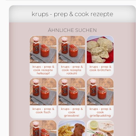
krups - prep & cook rezepte
ÄHNLICHE SUCHEN
krups - prep &
krups - prep &
krups - prep &
cook rezepte
cook rezepte
cook brötchen
hefezopf
rotkohl
krups - prep &
krups - prep &
krups - prep &
cook fisch
cook
cook
griessbrei
grießpudding