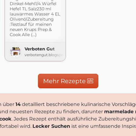
Dinkel-Mehl1/4 Würfel
Hefe1 TL Salz230 ml
lauwarmes Wasser 4 EL
OlivenölZubereitung
:Testlauf für meinen
neuen Krups Prep &
Cook Alle (...)
Verboten Gut
verbotengut.blogspot.com
Mehr Rezepte
n über
14
detailliert beschriebene kulinarische Vorschläge
n und neuesten Rezepte zu finden, darunter
marmelade m
&cook
. Jedes Rezept enthält ausführliche Zubereitungs
ortabel wird.
Lecker Suchen
ist eine umfassende Inspira