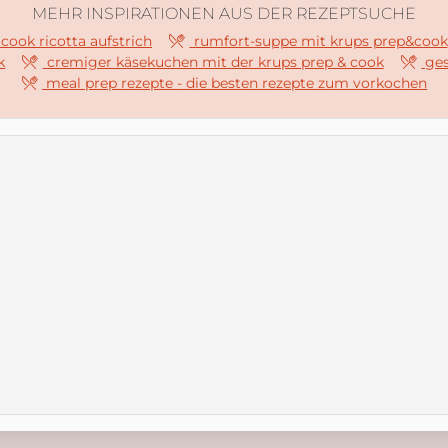
MEHR INSPIRATIONEN AUS DER REZEPTSUCHE
cook ricotta aufstrich
rumfort-suppe mit krups prep&cook
k
cremiger käsekuchen mit der krups prep & cook
ges
meal prep rezepte - die besten rezepte zum vorkochen