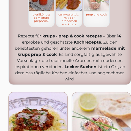
eierlikör aus
currywursttaler
prep and cook
dem krups
mit der
prep&cook
prep&cook
von krups
Rezepte für
krups - prep & cook rezepte
– über
14
erprobte und geschätzte
Kochrezepte
. Zu den
beliebtesten gehören unter anderem
marmelade mit
krups prep & cook
. Es sind sorgfältig ausgewählte
Vorschläge, die traditionelle Aromen mit modernen
Inspirationen verbinden.
Lecker Suchen
ist ein Ort, an
dem das tägliche Kochen einfacher und angenehmer
wird.