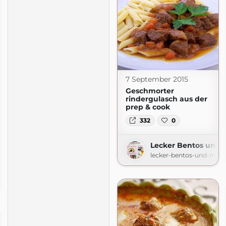
7 September 2015
Geschmorter
rindergulasch aus der
prep & cook
332
0
Lecker Bentos und 
lecker-bentos-und-mehr