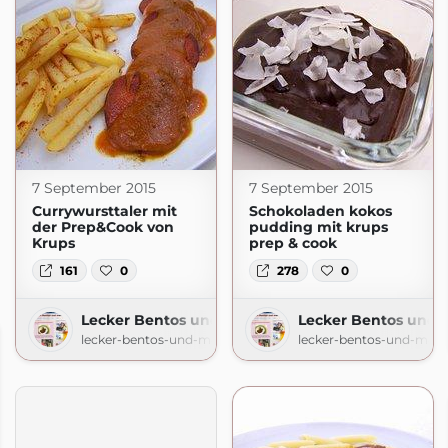
7 September 2015
7 September 2015
Currywursttaler mit
Schokoladen kokos
der Prep&Cook von
pudding mit krups
Krups
prep & cook
161
0
278
0
Lecker Bentos und mehr
Lecker Bentos und 
lecker-bentos-und-mehr.blogspot.com
lecker-bentos-und-mehr