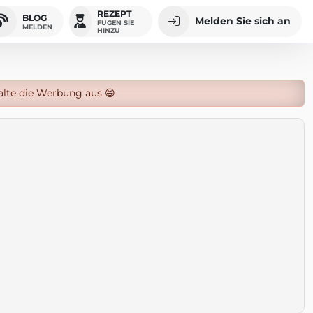
REZEPT
BLOG
Melden Sie sich an
FÜGEN SIE
MELDEN
HINZU
alte die Werbung aus 😄