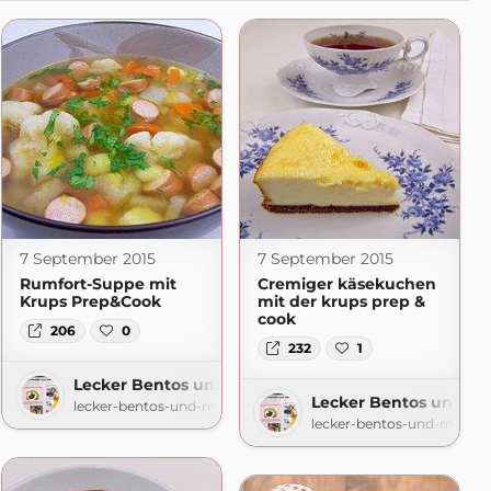
7 September 2015
7 September 2015
Rumfort-Suppe mit
Cremiger käsekuchen
Krups Prep&Cook
mit der krups prep &
cook
206
0
232
1
mehr
Lecker Bentos und mehr
Lecker Bentos und m
.blogspot.com
lecker-bentos-und-mehr.blogspot.com
lecker-bentos-und-mehr.b