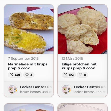
7 September 2015
13 März 2016
Marmelade mit krups
Eilige brötchen mit
prep & cook
krups prep & cook
601
3
192
0
Lecker Bentos und mehr
Lecker Bentos und 
lecker-bentos-und-mehr.blogspot.com
lecker-bentos-und-mehr