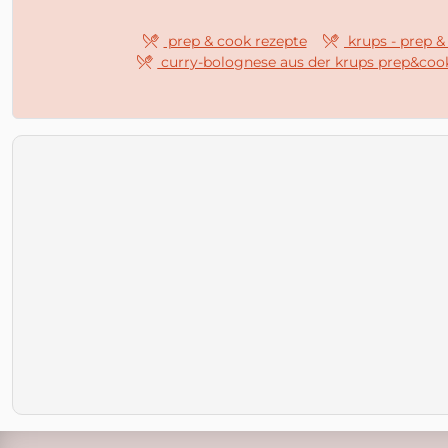
prep & cook rezepte
krups - prep & 
curry-bolognese aus der krups prep&coo