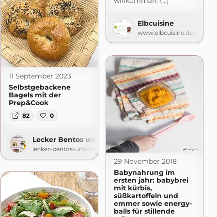
willkommen. (...)
Elbcuisine
www.elbcuisine.de
11 September 2023
Selbstgebackene
Bagels mit der
Prep&Cook
82
0
mehr
Lecker Bentos und mehr
.blogspot.com
lecker-bentos-und-mehr.blogspot.com
29 November 2018
Babynahrung im
ersten jahr: babybrei
mit kürbis,
süßkartoffeln und
emmer sowie energy-
balls für stillende