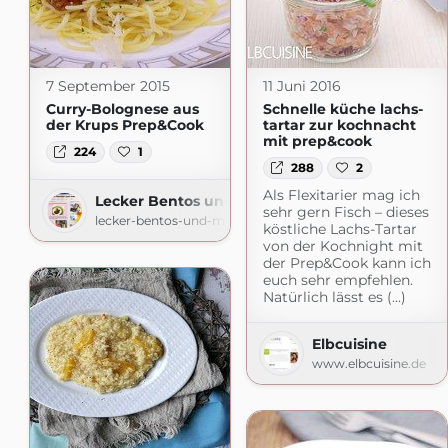
7 September 2015
11 Juni 2016
Curry-Bolognese aus
Schnelle küche lachs-
der Krups Prep&Cook
tartar zur kochnacht
mit prep&cook
224
1
288
2
Als Flexitarier mag ich
Lecker Bentos und mehr
sehr gern Fisch – dieses
lecker-bentos-und-mehr.blogspot.com
köstliche Lachs-Tartar
von der Kochnight mit
der Prep&Cook kann ich
euch sehr empfehlen.
Natürlich lässt es (...)
Elbcuisine
www.elbcuisine.de