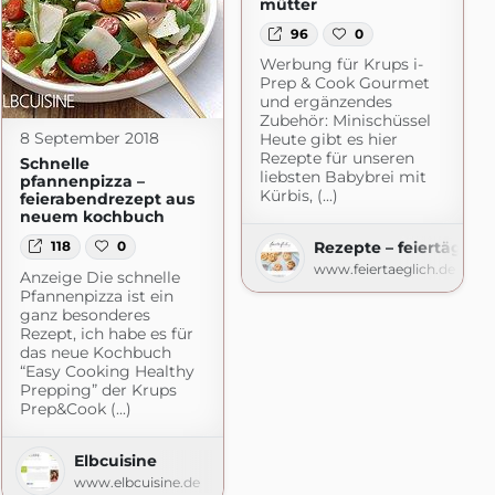
mütter
96
0
Werbung für Krups i-
Prep & Cook Gourmet
und ergänzendes
Zubehör: Minischüssel
8 September 2018
Heute gibt es hier
Rezepte für unseren
Schnelle
liebsten Babybrei mit
pfannenpizza –
Kürbis, (...)
feierabendrezept aus
neuem kochbuch
Rezepte – feiertäglic
118
0
www.feiertaeglich.de
Anzeige Die schnelle
Pfannenpizza ist ein
ganz besonderes
Rezept, ich habe es für
das neue Kochbuch
“Easy Cooking Healthy
Prepping” der Krups
Prep&Cook (...)
Elbcuisine
www.elbcuisine.de