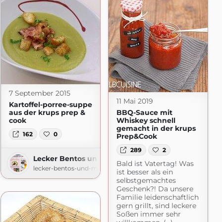
7 September 2015
11 Mai 2019
Kartoffel-porree-suppe
aus der krups prep &
BBQ-Sauce mit
cook
Whiskey schnell
gemacht in der krups
162
0
Prep&Cook
289
2
mehr
Lecker Bentos und mehr
Bald ist Vatertag! Was
.blogspot.com
lecker-bentos-und-mehr.blogspot.com
ist besser als ein
selbstgemachtes
Geschenk?! Da unsere
Familie leidenschaftlich
gern grillt, sind leckere
Soßen immer sehr