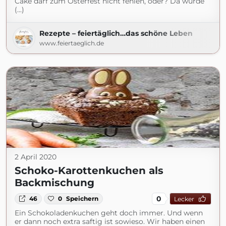
Cake darf zum Osterfest nicht fehlen, oder? Da würde
(...)
Rezepte – feiertäglich…das schöne Leben
www.feiertaeglich.de
2 April 2020
Schoko-Karottenkuchen als
Backmischung
0
46
0
Speichern
Lecker
Ein Schokoladenkuchen geht doch immer. Und wenn
er dann noch extra saftig ist sowieso. Wir haben einen