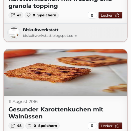
granola topping
0
41
0
Speichern
Lecker
Biskuitwerkstatt
biskuitwerkstatt.blogspot.com
11 August 2016
Gesunder Karottenkuchen mit
Walnüssen
0
48
0
Speichern
Lecker