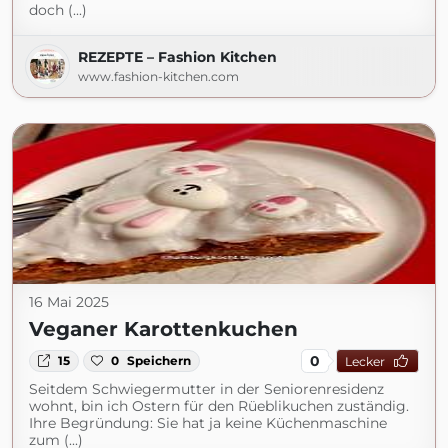
doch (...)
REZEPTE – Fashion Kitchen
www.fashion-kitchen.com
16 Mai 2025
Veganer Karottenkuchen
0
15
0
Speichern
Lecker
Seitdem Schwiegermutter in der Seniorenresidenz
wohnt, bin ich Ostern für den Rüeblikuchen zuständig.
Ihre Begründung: Sie hat ja keine Küchenmaschine
zum (...)