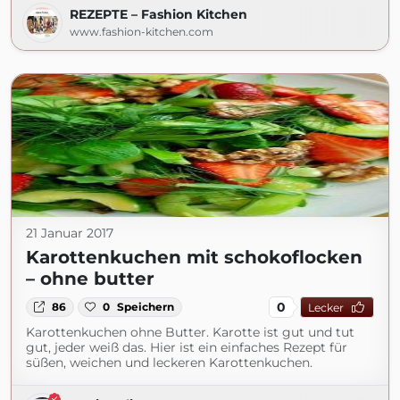
REZEPTE – Fashion Kitchen
www.fashion-kitchen.com
21 Januar 2017
Karottenkuchen mit schokoflocken
– ohne butter
0
86
0
Speichern
Lecker
Karottenkuchen ohne Butter. Karotte ist gut und tut
gut, jeder weiß das. Hier ist ein einfaches Rezept für
süßen, weichen und leckeren Karottenkuchen.