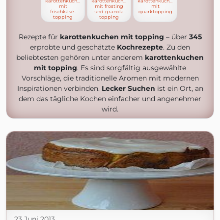
karottenkuchen
karottenkuchen
karottenkuchen
mit
mit frosting
mit
frischkäse-
und granola
quarktopping
topping
topping
Rezepte für
karottenkuchen mit topping
– über
345
erprobte und geschätzte
Kochrezepte
. Zu den
beliebtesten gehören unter anderem
karottenkuchen
mit topping
. Es sind sorgfältig ausgewählte
Vorschläge, die traditionelle Aromen mit modernen
Inspirationen verbinden.
Lecker Suchen
ist ein Ort, an
dem das tägliche Kochen einfacher und angenehmer
wird.
23 Juni 2013