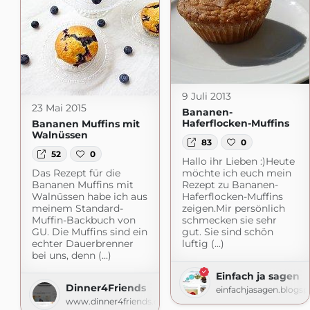
9 Juli 2013
23 Mai 2015
Bananen-
Haferflocken-Muffins
Bananen Muffins mit
Walnüssen
83
0
52
0
Hallo ihr Lieben :)Heute
Das Rezept für die
möchte ich euch mein
Bananen Muffins mit
Rezept zu Bananen-
Walnüssen habe ich aus
Haferflocken-Muffins
meinem Standard-
zeigen.Mir persönlich
Muffin-Backbuch von
schmecken sie sehr
GU. Die Muffins sind ein
gut. Sie sind schön
echter Dauerbrenner
luftig (...)
bei uns, denn (...)
Einfach ja sagen
Dinner4Friends
einfachjasagen.blogs
www.dinner4friends.de