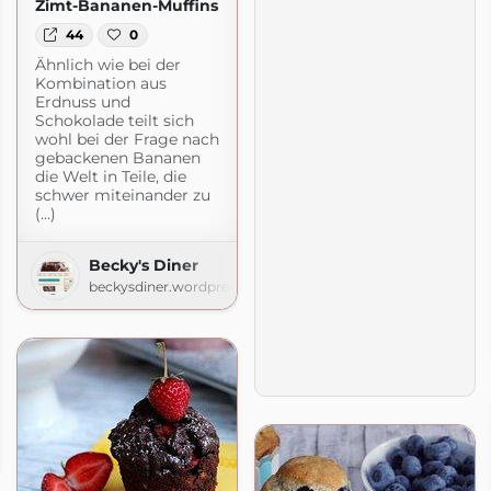
Zimt-Bananen-Muffins
44
0
Ähnlich wie bei der
Kombination aus
Erdnuss und
Schokolade teilt sich
wohl bei der Frage nach
gebackenen Bananen
die Welt in Teile, die
schwer miteinander zu
(...)
Becky's Diner
beckysdiner.wordpress.com
pot.com