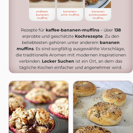
erdbeer
bananen-
bananen
bananen
zimt-muffins
schokoladen
muffins
muffins
Rezepte für
kaffee-bananen-muffins
– über
138
erprobte und geschätzte
Kochrezepte
. Zu den
beliebtesten gehören unter anderem
bananen
muffins
. Es sind sorgfältig ausgewählte Vorschläge,
die traditionelle Aromen mit modernen Inspirationen
verbinden.
Lecker Suchen
ist ein Ort, an dem das
tägliche Kochen einfacher und angenehmer wird.