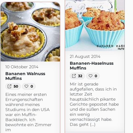
21 August 2014
Bananen-Haselnuss
10 Oktober 2014
Muffins
Bananen Walnuss
32
0
Muffins
Mir ist gerade
50
0
aufgefallen, dass ich in
letzter Zeit
Eines meiner ersten
hauptsächlich pikante
Errungenschaften
Gerichte gepostet habe
während meines
und die süßen Sachen
Studiums in den USA
ein wenig
war ein Muffin-
vernachlässigt habe.
Backblech. Ich
Das geht (...)
bewohnte ein Zimmer
im