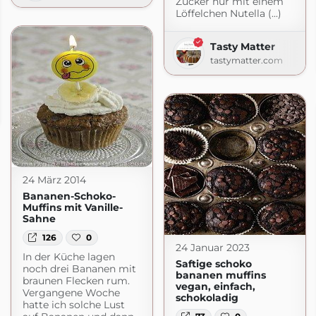
Zucker nur mit einem
Löffelchen Nutella (...)
Tasty Matter
tastymatter.com
dblog
.com
24 März 2014
Bananen-Schoko-
Muffins mit Vanille-
Sahne
126
0
24 Januar 2023
In der Küche lagen
Saftige schoko
noch drei Bananen mit
bananen muffins
braunen Flecken rum.
vegan, einfach,
Vergangene Woche
schokoladig
hatte ich solche Lust