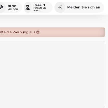
REZEPT
BLOG
Melden Sie sich an
FÜGEN SIE
MELDEN
HINZU
alte die Werbung aus 😄