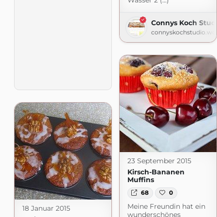
Wasser 2 (...)
Connys Koch Stud
connyskochstudio.wo
23 September 2015
Kirsch-Bananen
Muffins
68
0
Meine Freundin hat ein
18 Januar 2015
wunderschönes