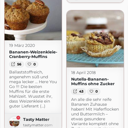
io
rdpress.com
19 März 2020
Bananen-Weizenkleie-
Cranberry-Muffins
56
0
Ballaststoffreich,
18 April 2018
angenehm süß und
Nutella-Bananen-
mega lecker … Here You
Muffins ohne Zucker
Go !!! Die besten
Muffins für die erste
43
0
Mahlzeit. Wusstet ihr,
An alle die sehr reife
dass Weizenkleie ein
Bananen Zuhause
guter Lieferant (...)
haben! Mit Haferflocken
und Buttermilch –
etwas gesundere
Tasty Matter
Variante komplett ohne
tastymatter.com