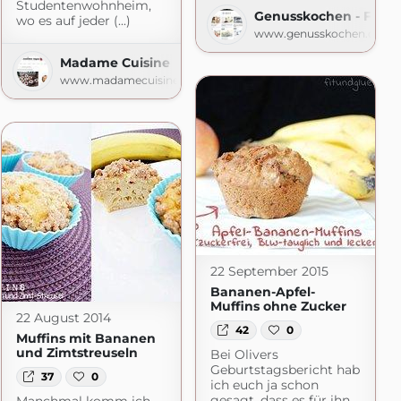
Studentenwohnheim,
Genusskochen - Food- 
wo es auf jeder (...)
www.genusskochen.com
Madame Cuisine
www.madamecuisine.de
22 September 2015
Bananen-Apfel-
Muffins ohne Zucker
22 August 2014
42
0
Muffins mit Bananen
und Zimtstreuseln
Bei Olivers
Geburtstagsbericht hab
37
0
ich euch ja schon
gesagt, dass es für ihn