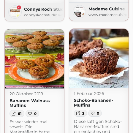
Madame Cuisine
Connys Koch Studio
www.madamecuisine.d
connyskochstudio.wordpress.com
1 Februar 2026
20 Oktober 2019
Schoko-Bananen-
Bananen-Walnuss-
Muffins
Muffins
2
0
61
0
Diese saftigen Schoko-
Es war wieder mal
Bananen-Muffins sind
soweit. Die
ein einfaches und
Markgräflerin hatte