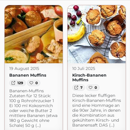
19 August 2015
10 Juli 2025
Bananen Muffins
Kirsch-Bananen
Muffins
129
0
7
0
Bananen-Muffins
Diese lecker fluffigen
Zutaten für 12 Stück:
Kirsch-Bananen-Muffins
100 g Rohrohrzucker 1
sind eine Hommage an
Ei 100 ml Kokosmilch
die 90er Jahre, in denen
oder weiche Butter 2
die Kombination aus
mittlere Bananen (etwa
gekühltem Kirsch- und
180 g Gewicht ohne
Bananensaft DAS (...)
Schale) 50 g (...)