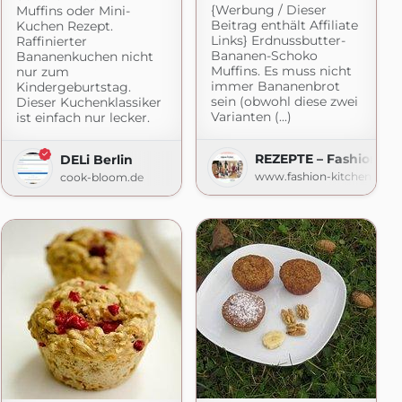
{Werbung / Dieser
Muffins oder Mini-
Beitrag enthält Affiliate
Kuchen Rezept.
Links} Erdnussbutter-
Raffinierter
Bananen-Schoko
Bananenkuchen nicht
Muffins. Es muss nicht
nur zum
immer Bananenbrot
Kindergeburtstag.
sein (obwohl diese zwei
Dieser Kuchenklassiker
Varianten (...)
ist einfach nur lecker.
e
REZEPTE – Fashion Ki
DELi Berlin
www.fashion-kitchen.com
cook-bloom.de