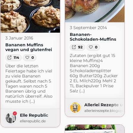
3 September 2014
Bananen-
3 Januar 2016
Schokoladen-Muffins
Bananen Muffins
92
0
vegan und glutenfrei
Zutaten (ergibt gut 15
114
0
kleine Muffins)4
Bananen 200g
Über die letzten
Schokoladensplitter
Feiertage habe ich viel
60g Butter120g Zucker
zu viele Bananen
2 EL Milch220g Mehl 2
gekauft. Selbst nach 5
TL Backpulver 1 Prise
Tagen waren noch 5
Salz (...)
Bananen übrig und
natürlich überreif. Also
musste ich (...)
Allerlei Rezepte und 
allerleirezepte.blogspot.c
Elle Republic
ellerepublic.de