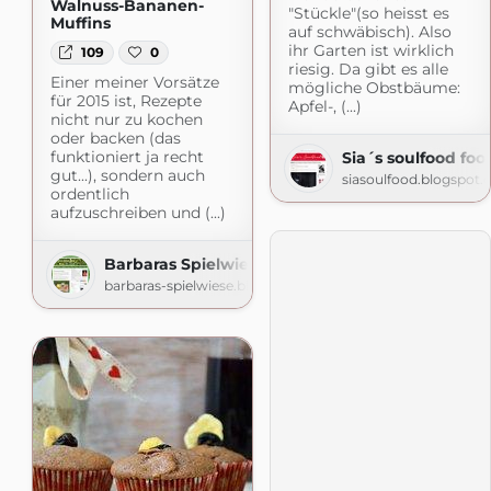
Walnuss-Bananen-
"Stückle"(so heisst es
Muffins
auf schwäbisch). Also
ihr Garten ist wirklich
109
0
riesig. Da gibt es alle
Einer meiner Vorsätze
mögliche Obstbäume:
für 2015 ist, Rezepte
Apfel-, (...)
nicht nur zu kochen
oder backen (das
funktioniert ja recht
Sia´s soulfood foo
gut...), sondern auch
siasoulfood.blogspot
ordentlich
aufzuschreiben und (...)
Barbaras Spielwiese
barbaras-spielwiese.blogspot.com