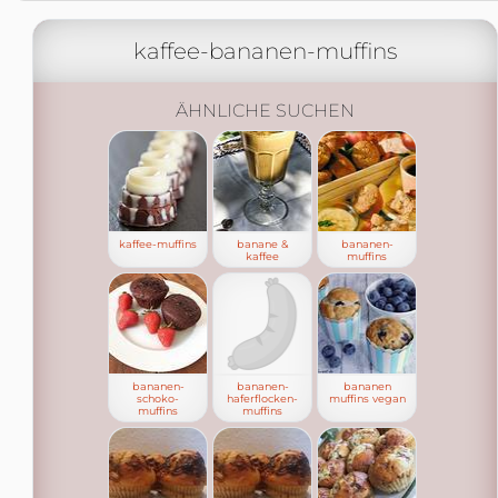
kaffee-bananen-muffins
ÄHNLICHE SUCHEN
kaffee-muffins
banane &
bananen-
kaffee
muffins
bananen-
bananen-
bananen
schoko-
haferflocken-
muffins vegan
muffins
muffins