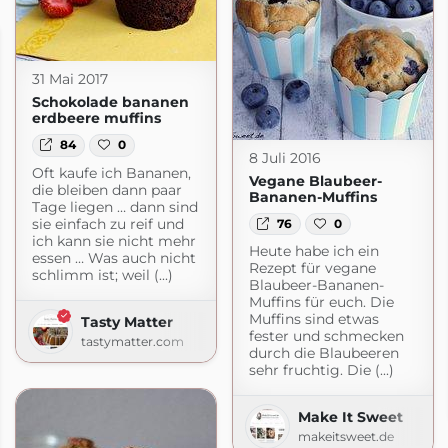
31 Mai 2017
Schokolade bananen
erdbeere muffins
84
0
8 Juli 2016
Oft kaufe ich Bananen,
Vegane Blaubeer-
die bleiben dann paar
Bananen-Muffins
Tage liegen … dann sind
sie einfach zu reif und
76
0
ich kann sie nicht mehr
Heute habe ich ein
essen … Was auch nicht
Rezept für vegane
schlimm ist; weil (...)
Blaubeer-Bananen-
Muffins für euch. Die
Muffins sind etwas
Tasty Matter
fester und schmecken
tastymatter.com
durch die Blaubeeren
sehr fruchtig. Die (...)
Make It Sweet
makeitsweet.de