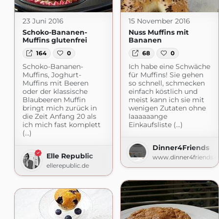
23 Juni 2016
15 November 2016
Schoko-Bananen-
Nuss Muffins mit
Muffins glutenfrei
Bananen
164
0
68
0
Schoko-Bananen-
Ich habe eine Schwäche
Muffins, Joghurt-
für Muffins! Sie gehen
Muffins mit Beeren
so schnell, schmecken
oder der klassische
einfach köstlich und
Blaubeeren Muffin
meist kann ich sie mit
bringt mich zurück in
wenigen Zutaten ohne
die Zeit Anfang 20 als
laaaaaange
ich mich fast komplett
Einkaufsliste (...)
(...)
Dinner4Friends
Elle Republic
www.dinner4friends.d
ellerepublic.de