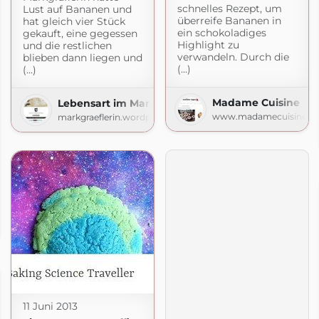
schnelles Rezept, um
Lust auf Bananen und
überreife Bananen in
hat gleich vier Stück
ein schokoladiges
gekauft, eine gegessen
Highlight zu
und die restlichen
verwandeln. Durch die
blieben dann liegen und
(...)
(...)
Madame Cuisine
Lebensart im Markgräflerland
www.madamecuisine.d
markgraeflerin.wordpress.com
e
11 Juni 2013