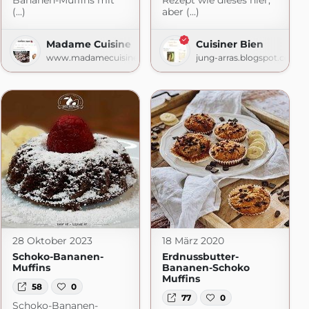
Bananen-Muffins mit
Rezept wie dieses hier,
(...)
aber (...)
e
Madame Cuisine
Cuisiner Bien
www.madamecuisine.de
jung-arras.blogspot.com
28 Oktober 2023
18 März 2020
Schoko-Bananen-
Erdnussbutter-
Muffins
Bananen-Schoko
Muffins
58
0
77
0
Schoko-Bananen-