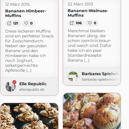
22 März 2013
12 März 2015
Bananen-Walnuss-
Bananen-Himbeer-
Muffins
Muffins
106
0
121
0
Manchmal bleiben
Diese leckeren Muffins
Bananen übrig, die
sind ein perfekter Snack
schon ziemlich braun
für Zwischendurch.
und weich sind. Dafür
Neben der gesunden
habe ich ein paar
Banane und den
Standardrezepte:
Himbeeren habe ich
Banana (...)
noch Joghurt,
selbstgemachte
Apfelsoße (...)
Barbaras Spielwiese
barbaras-spielwiese.blogs
Elle Republic
ellerepublic.de