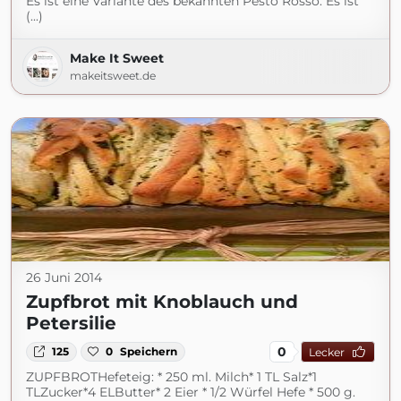
Es ist eine Variante des bekannten Pesto Rosso. Es ist
(...)
Make It Sweet
makeitsweet.de
26 Juni 2014
Zupfbrot mit Knoblauch und
Petersilie
0
125
0
Speichern
Lecker
ZUPFBROTHefeteig: * 250 ml. Milch* 1 TL Salz*1
TLZucker*4 ELButter* 2 Eier * 1/2 Würfel Hefe * 500 g.