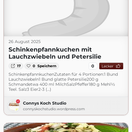
26 August 2025
Schinkenpfannkuchen mit
Lauchzwiebeln und Petersilie
0
17
0
Speichern
Lecker
SchinkenpfannkuchenZutaten für 4 Portionen:1 Bund
Lauchzwiebeln1 Bund glatte Petersilie200 g
Schmandetwa 400 ml MilchSalzPfeffer180 g Mehl½
Teel. Salz3 Eier2-3 (...)
Connys Koch Studio
connyskochstudio.wordpress.com