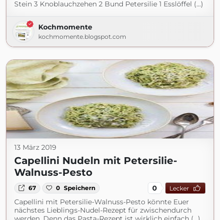
Stein 3 Knoblauchzehen 2 Bund Petersilie 1 Esslöffel (...)
Kochmomente
kochmomente.blogspot.com
13 März 2019
Capellini Nudeln mit Petersilie-
Walnuss-Pesto
0
67
0
Speichern
Lecker
Capellini mit Petersilie-Walnuss-Pesto könnte Euer
nächstes Lieblings-Nudel-Rezept für zwischendurch
werden. Denn das Pasta-Rezept ist wirklich einfach (...)