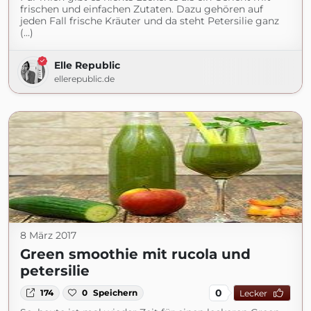
frischen und einfachen Zutaten. Dazu gehören auf
jeden Fall frische Kräuter und da steht Petersilie ganz
(...)
Elle Republic
ellerepublic.de
8 März 2017
Green smoothie mit rucola und
petersilie
0
174
0
Speichern
Lecker