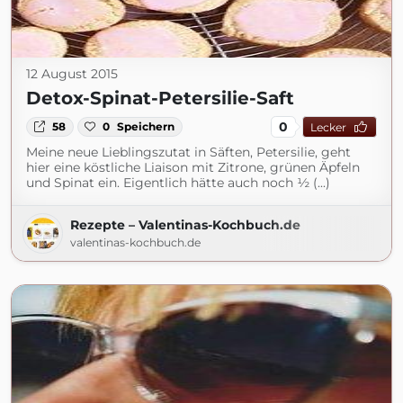
12 August 2015
Detox-Spinat-Petersilie-Saft
0
58
0
Speichern
Lecker
Meine neue Lieblingszutat in Säften, Petersilie, geht
hier eine köstliche Liaison mit Zitrone, grünen Äpfeln
und Spinat ein. Eigentlich hätte auch noch ½ (...)
Rezepte – Valentinas-Kochbuch.de
valentinas-kochbuch.de