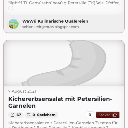
"light"1 TL Gemüsebrühe40 g Petersilie (TK)Salz, Pfeffer,
(...)
WaWü Kulinarische Quälereien
schlankmitgenuss.blogspot.com
7 August 2021
Kichererbsensalat mit Petersilien-
Garnelen
0
67
0
Speichern
Lecker
Kichererbsensalat mit Petersilien-Garnelen Zutaten für
4 Portionen: 1 Bund Petersilie 2 Knoblauchzehen 2