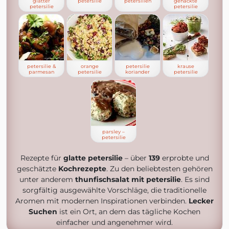
glatter
petersilie
petersilien
gehackte
petersilie
petersilie
petersilie &
orange
petersilie
krause
parmesan
petersilie
koriander
petersilie
parsley –
petersilie
Rezepte für
glatte petersilie
– über
139
erprobte und
geschätzte
Kochrezepte
. Zu den beliebtesten gehören
unter anderem
thunfischsalat mit petersilie
. Es sind
sorgfältig ausgewählte Vorschläge, die traditionelle
Aromen mit modernen Inspirationen verbinden.
Lecker
Suchen
ist ein Ort, an dem das tägliche Kochen
einfacher und angenehmer wird.