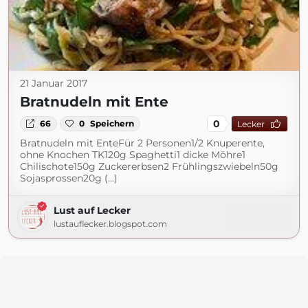
21 Januar 2017
Bratnudeln mit Ente
0
66
0
Speichern
Lecker
Bratnudeln mit EnteFür 2 Personen1/2 Knuperente,
ohne Knochen TK120g Spaghetti1 dicke Möhre1
Chilischote150g Zuckererbsen2 Frühlingszwiebeln50g
Sojasprossen20g (...)
Lust auf Lecker
lustauflecker.blogspot.com