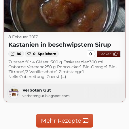
8 Februar 2017
Kastanien in beschwipstem Sirup
0
80
0
Speichern
Lecker
Zutaten für 4 Gläser :500 g Esskastanien300 ml
Osborne Veterano250 g Rohrzucker1 Bio-Orange1 Bio-
Zitrone1/2 Vanilleschote1 Zimtstange1
NelkeZubereitung :Zuerst (...)
Verboten Gut
verbotengut.blogspot.com
Mehr Rezepte