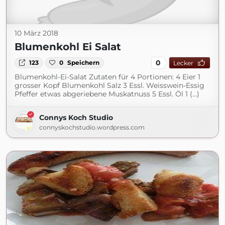
10 März 2018
Blumenkohl Ei Salat
0
123
0
Speichern
Lecker
Blumenkohl-Ei-Salat Zutaten für 4 Portionen: 4 Eier 1
grosser Kopf Blumenkohl Salz 3 Essl. Weisswein-Essig
Pfeffer etwas abgeriebene Muskatnuss 5 Essl. Öl 1 (...)
Connys Koch Studio
connyskochstudio.wordpress.com