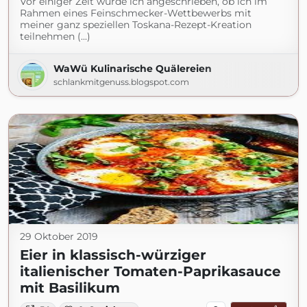
Vor einiger Zeit wurde ich angeschrieben, ob ich im
Rahmen eines Feinschmecker-Wettbewerbs mit
meiner ganz speziellen Toskana-Rezept-Kreation
teilnehmen (...)
WaWü Kulinarische Quälereien
schlankmitgenuss.blogspot.com
29 Oktober 2019
Eier in klassisch-würziger
italienischer Tomaten-Paprikasauce
mit Basilikum