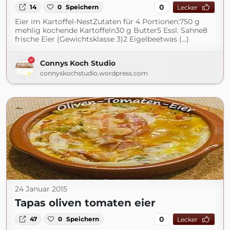
0
14
0
Speichern
Lecker
Eier im Kartoffel-NestZutaten für 4 Portionen:750 g
mehlig kochende Kartoffeln30 g Butter5 Essl. Sahne8
frische Eier (Gewichtsklasse 3)2 Eigelbeetwas (...)
Connys Koch Studio
connyskochstudio.wordpress.com
24 Januar 2015
Tapas oliven tomaten eier
0
47
0
Speichern
Lecker