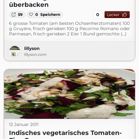
überbacken
0
59
0
Speichern
Lecker
6 grosse Tomaten (am besten Ochsenherztomaten) 100
g Gruyère, frisch gerieben 100 g Pecorino Romano oder
Parmesan, frisch gerieben 2 Eier 1 Bund gemischte (...)
lillyson
lillyson.com
12 Januar 2011
Indisches vegetarisches Tomaten-