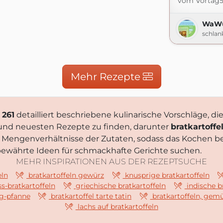
vom Vortag5 (
WaWü 
schlan
Mehr Rezepte
1 261
detailliert beschriebene kulinarische Vorschläge, di
n und neuesten Rezepte zu finden, darunter
bratkartoffe
e Mengenverhältnisse der Zutaten, sodass das Kochen b
ie bewährte Ideen für schmackhafte Gerichte suchen.
MEHR INSPIRATIONEN AUS DER REZEPTSUCHE
eln
bratkartoffeln gewürz
knusprige bratkartoffeln
s-bratkartoffeln
griechische bratkartoffeln
indische b
ng-pfanne
bratkartoffel tarte tatin
bratkartoffeln, gemü
lachs auf bratkartoffeln