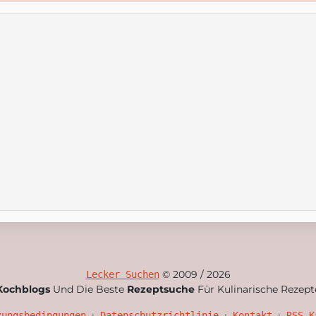
© 2009 / 2026
Lecker Suchen
Kochblogs
Und Die Beste
Rezeptsuche
Für Kulinarische Rezept
•
•
•
zungsbedingungen
Datenschutzrichtlinie
Kontakt
RSS-K