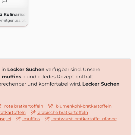
...)
Kulinarische Quälereien
kmitgenuss.blogspot.com
e in
Lecker Suchen
verfügbar sind. Unsere
l muffins
,
-
und
-
. Jedes Rezept enthält
erechenbar und komfortabel wird.
Lecker Suchen
rote bratkartoffeln
blumenkohl-bratkartoffeln
ratkartoffeln
arabische bratkartoffeln
se, ei
muffins
bratwurst-bratkartoffel-pfanne