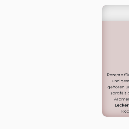
Rezepte fü
und ges
gehören u
sorgfälti
Aromen
Lecker
Koc