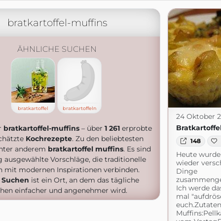
bratkartoffel-muffins
ÄHNLICHE SUCHEN
bratkartoffel
bratkartoffeln
24 Oktober 2
Bratkartoffe
r
bratkartoffel-muffins
– über
1 261
erprobte
chätzte
Kochrezepte
. Zu den beliebtesten
148
nter anderem
bratkartoffel muffins
. Es sind
Heute wurde
g ausgewählte Vorschläge, die traditionelle
wieder versc
 mit modernen Inspirationen verbinden.
Dinge
zusammenge
 Suchen
ist ein Ort, an dem das tägliche
Ich werde das
hen einfacher und angenehmer wird.
mal "aufdröse
euch.Zutate
Muffins:Pellk