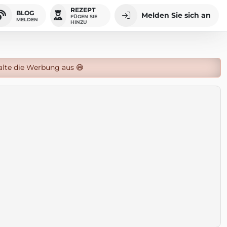
REZEPT
BLOG
Melden Sie sich an
FÜGEN SIE
MELDEN
HINZU
alte die Werbung aus 😄