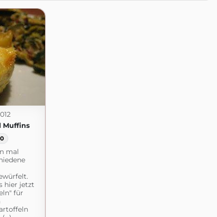
012
l Muffins
0
n mal
hiedene
würfelt.
 hier jetzt
ln" für
n
artoffeln