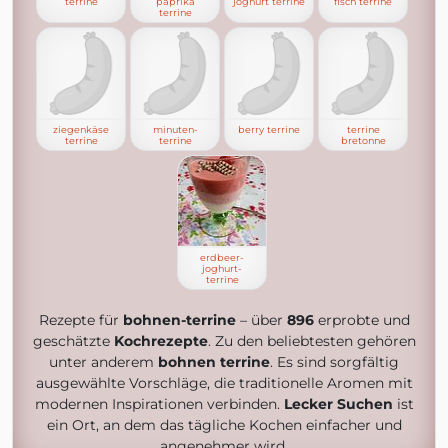
terrine
paprika
joghurt terrine
fisch terrine
terrine
ziegenkäse
minuten-
berry terrine
terrine
terrine
terrine
bretonne
erdbeer-
joghurt-
terrine
Rezepte für
bohnen-terrine
– über
896
erprobte und
geschätzte
Kochrezepte
. Zu den beliebtesten gehören
unter anderem
bohnen terrine
. Es sind sorgfältig
ausgewählte Vorschläge, die traditionelle Aromen mit
modernen Inspirationen verbinden.
Lecker Suchen
ist
ein Ort, an dem das tägliche Kochen einfacher und
angenehmer wird.