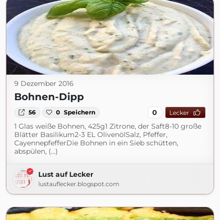
9 Dezember 2016
Bohnen-Dipp
0
56
0
Speichern
Lecker
1 Glas weiße Bohnen, 425g1 Zitrone, der Saft8-10 große
Blätter Basilikum2-3 EL OlivenölSalz, Pfeffer,
CayennepfefferDie Bohnen in ein Sieb schütten,
abspülen, (...)
Lust auf Lecker
lustauflecker.blogspot.com