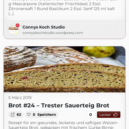
g Mascarpone (italienischer Frischkäse) 2 Essl.
Zitronensaft 1 Bund Basilikum 2 Essl. Senf 125 ml kalt
(...)
Connys Koch Studio
connyskochstudio.wordpress.com
5 März 2019
Brot #24 – Trester Sauerteig Brot
0
62
0
Speichern
Lecker
Rezept für ein gesundes, leckeres und saftiges Weizen-
Sauerteig Brot, gebacken mit frischem Gurke-Birne-