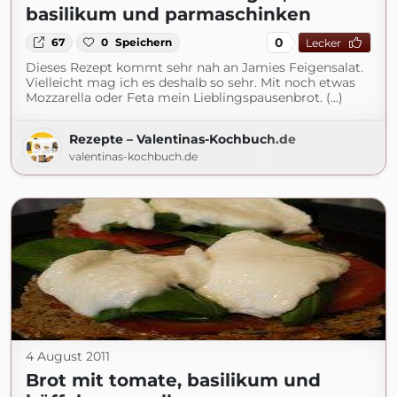
basilikum und parmaschinken
0
67
0
Speichern
Lecker
Dieses Rezept kommt sehr nah an Jamies Feigensalat.
Vielleicht mag ich es deshalb so sehr. Mit noch etwas
Mozzarella oder Feta mein Lieblingspausenbrot. (...)
Rezepte – Valentinas-Kochbuch.de
valentinas-kochbuch.de
4 August 2011
Brot mit tomate, basilikum und