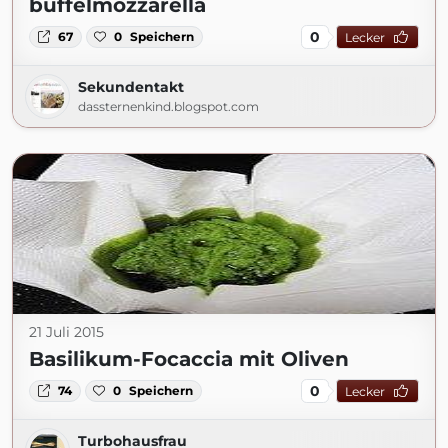
büffelmozzarella
0
67
0
Speichern
Lecker
Sekundentakt
dassternenkind.blogspot.com
21 Juli 2015
Basilikum-Focaccia mit Oliven
0
74
0
Speichern
Lecker
Turbohausfrau