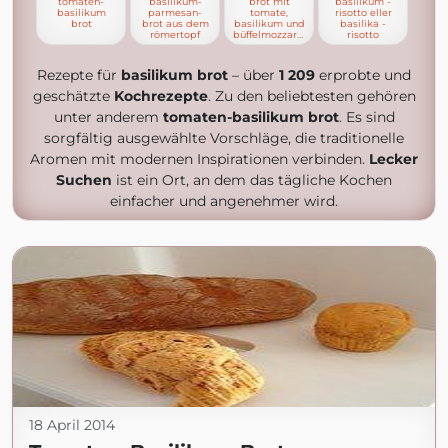
tomaten-
basilikum-
brot mit
basilikum -
basilikum
parmesan-
tomate,
risotto eller
brot
brot aus dem
basilikum und
basilika -
römertopf
büffelmozzarella
risotto
Rezepte für
basilikum brot
– über
1 209
erprobte und
geschätzte
Kochrezepte
. Zu den beliebtesten gehören
unter anderem
tomaten-basilikum brot
. Es sind
sorgfältig ausgewählte Vorschläge, die traditionelle
Aromen mit modernen Inspirationen verbinden.
Lecker
Suchen
ist ein Ort, an dem das tägliche Kochen
einfacher und angenehmer wird.
18 April 2014