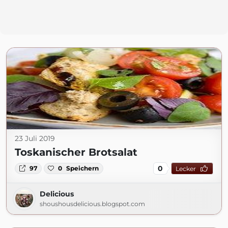
23 Juli 2019
Toskanischer Brotsalat
0
97
0
Speichern
Lecker
Delicious
shoushousdelicious.blogspot.com