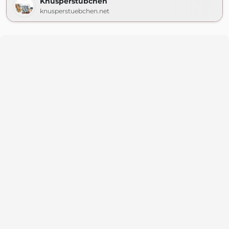
Knusperstübchen
knusperstuebchen.net