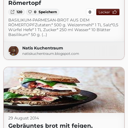
Römertopf
0
120
0
Speichern
Lecker
BASILIKUM-PARMESAN-BROT AUS DEM
RÖMERTOPFZutaten:* 500 g. Weizenmehl* 1 TL Salz*0,5
Würfel Hefe* 1 TL Zucker* 250 ml Wasser* 10 Blätter
Basilikum* 50 g. (...)
Natis Kuchentraum
natiskuchentraum.blogspot.com
29 August 2014
Gebräuntes brot mit feigen,