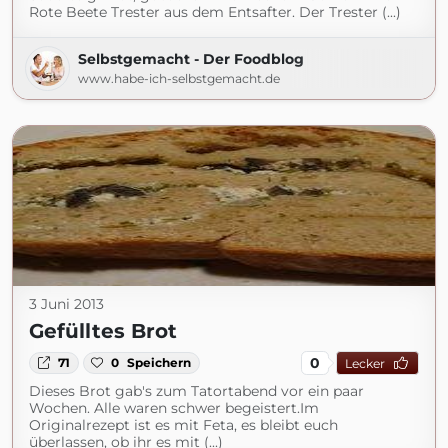
Rote Beete Trester aus dem Entsafter. Der Trester (...)
Selbstgemacht - Der Foodblog
www.habe-ich-selbstgemacht.de
3 Juni 2013
Gefülltes Brot
0
71
0
Speichern
Lecker
Dieses Brot gab's zum Tatortabend vor ein paar
Wochen. Alle waren schwer begeistert.Im
Originalrezept ist es mit Feta, es bleibt euch
überlassen, ob ihr es mit (...)