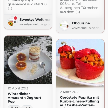
TLKakao(Bio)70
Süßkartoffel-
gBanane5Eiswürfel300
Auberginen-Türmchen
(...)
aus dem (...)
Sweetys Welt made with love
Elbcuisine
sweetys-welt.blogspot.com
www.elbcuisine.de
10 April 2013
2 März 2015
Winterlicher
Geröstete Paprika mit
Amaranth-Joghurt-
e with love
Kürbis-Linsen-Füllung
Pop
t.com
auf Cashew-Safran-