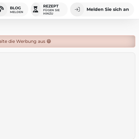
REZEPT
BLOG
Melden Sie sich an
FÜGEN SIE
MELDEN
HINZU
alte die Werbung aus 😄