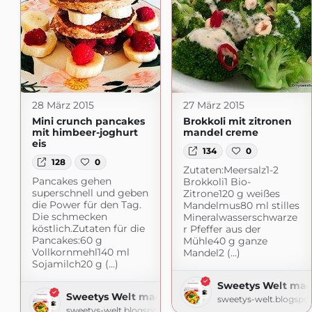
28 März 2015
27 März 2015
Mini crunch pancakes
Brokkoli mit zitronen
mit himbeer-joghurt
mandel creme
eis
134
0
128
0
Zutaten:Meersalz1-2
Pancakes gehen
Brokkoli1 Bio-
superschnell und geben
Zitrone120 g weißes
die Power für den Tag.
Mandelmus80 ml stilles
Die schmecken
Mineralwasserschwarze
köstlich.Zutaten für die
r Pfeffer aus der
Pancakes:60 g
Mühle40 g ganze
Vollkornmehl140 ml
Mandel2 (...)
Sojamilch20 g (...)
Sweetys Welt mad
Sweetys Welt made with love
sweetys-welt.blogspo
sweetys-welt.blogspot.com