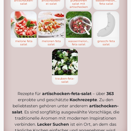
artischocken-
artischocken-
puffbohnen
wassermelone-
salat
ei-salat
salat mit
feta-salat
artischocken
melone feta
melonen feta
wassermelonen
gnocchi feta
salat
salat
feta salat
salat
trauben-feta-
salat
Rezepte für
artischocken-feta-salat
– über
363
erprobte und geschätzte
Kochrezepte
. Zu den
beliebtesten gehören unter anderem
artischocken-
salat
. Es sind sorgfältig ausgewählte Vorschläge, die
traditionelle Aromen mit modernen Inspirationen
verbinden.
Lecker Suchen
ist ein Ort, an dem das
tägliche Kochen einfacher und angenehmer wird.