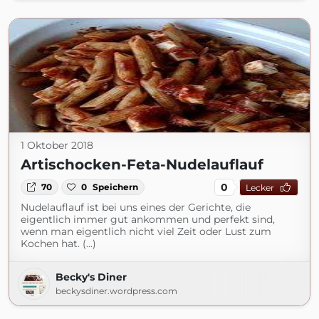
1 Oktober 2018
Artischocken-Feta-Nudelauflauf
0
70
0
Speichern
Lecker
Nudelauflauf ist bei uns eines der Gerichte, die
eigentlich immer gut ankommen und perfekt sind,
wenn man eigentlich nicht viel Zeit oder Lust zum
Kochen hat. (...)
Becky's Diner
beckysdiner.wordpress.com