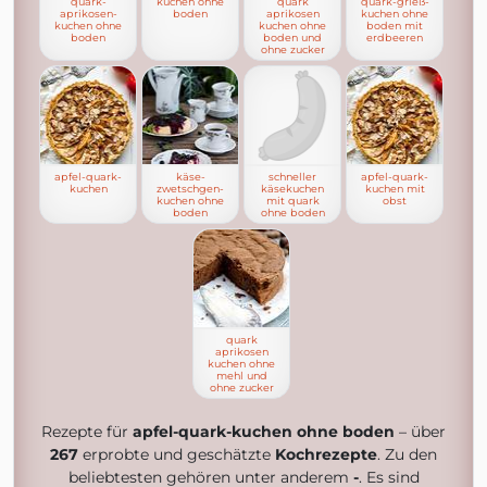
quark-
kuchen ohne
quark
quark-grieß-
aprikosen-
boden
aprikosen
kuchen ohne
kuchen ohne
kuchen ohne
boden mit
boden
boden und
erdbeeren
ohne zucker
apfel-quark-
käse-
schneller
apfel-quark-
kuchen
zwetschgen-
käsekuchen
kuchen mit
kuchen ohne
mit quark
obst
boden
ohne boden
quark
aprikosen
kuchen ohne
mehl und
ohne zucker
Rezepte für
apfel-quark-kuchen ohne boden
– über
267
erprobte und geschätzte
Kochrezepte
. Zu den
beliebtesten gehören unter anderem
-
. Es sind