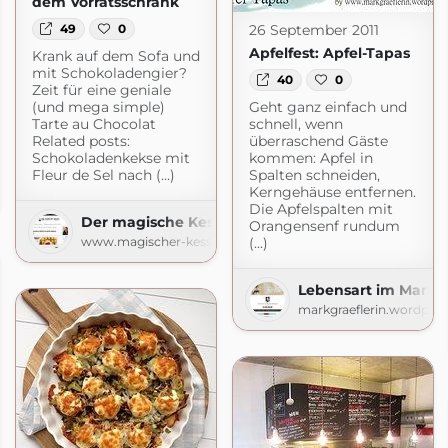
dem Vorratsschrank
26 September 2011
49
0
Apfelfest: Apfel-Tapas
Krank auf dem Sofa und
mit Schokoladengier?
40
0
Zeit für eine geniale
(und mega simple)
Geht ganz einfach und
Tarte au Chocolat
schnell, wenn
Related posts:
überraschend Gäste
Schokoladenkekse mit
kommen: Apfel in
Fleur de Sel nach (...)
Spalten schneiden,
Kerngehäuse entfernen.
spot.com
Die Apfelspalten mit
Der magische Kessel
Orangensenf rundum
www.magischer-kessel.de
(...)
Lebensart im Markgr
markgraeflerin.wordpre