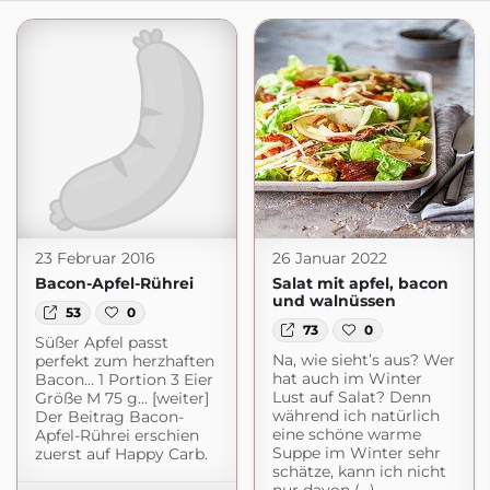
23 Februar 2016
26 Januar 2022
Bacon-Apfel-Rührei
Salat mit apfel, bacon
und walnüssen
53
0
73
0
Süßer Apfel passt
Na, wie sieht’s aus? Wer
perfekt zum herzhaften
hat auch im Winter
Bacon… 1 Portion 3 Eier
Lust auf Salat? Denn
Größe M 75 g... [weiter]
während ich natürlich
Der Beitrag Bacon-
eine schöne warme
Apfel-Rührei erschien
Suppe im Winter sehr
zuerst auf Happy Carb.
schätze, kann ich nicht