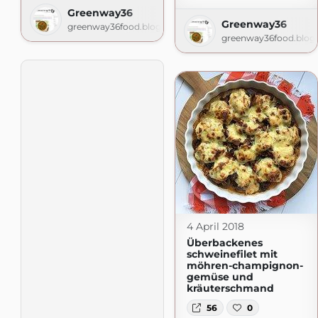
Greenway36
Greenway36
greenway36food.blogspot.com
greenway36food.blog
4 April 2018
Überbackenes
schweinefilet mit
möhren-champignon-
gemüse und
kräuterschmand
56
0