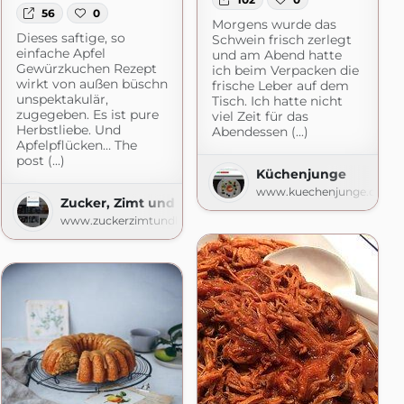
56
0
Morgens wurde das
Dieses saftige, so
Schwein frisch zerlegt
einfache Apfel
und am Abend hatte
Gewürzkuchen Rezept
ich beim Verpacken die
wirkt von außen büschn
frische Leber auf dem
unspektakulär,
Tisch. Ich hatte nicht
zugegeben. Es ist pure
viel Zeit für das
Herbstliebe. Und
Abendessen (...)
Apfelpflücken… The
post (...)
l
Küchenjunge
de
www.kuechenjunge.com
Zucker, Zimt und Liebe
www.zuckerzimtundliebe.de