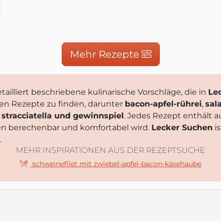
s ausprobiert
obiert.blogspot.com
Mehr Rezepte
tailliert beschriebene kulinarische Vorschläge, die in
Le
ten Rezepte zu finden, darunter
bacon-apfel-rührei
,
sal
 stracciatella und gewinnspiel
. Jedes Rezept enthält 
en berechenbar und komfortabel wird.
Lecker Suchen
is
.
MEHR INSPIRATIONEN AUS DER REZEPTSUCHE
schweinefilet mit zwiebel-apfel-bacon-käsehaube