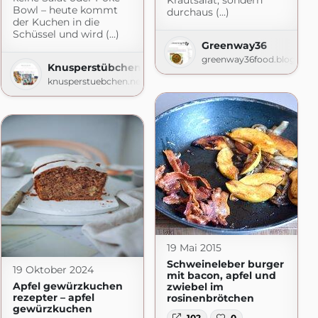
Krautsalat, sondern
Bowl – heute kommt
durchaus (...)
der Kuchen in die
Schüssel und wird (...)
Greenway36
de
greenway36food.blogspot
Knusperstübchen
knusperstuebchen.net
19 Mai 2015
Schweineleber burger
19 Oktober 2024
mit bacon, apfel und
Apfel gewürzkuchen
zwiebel im
rezepter – apfel
rosinenbrötchen
gewürzkuchen
102
0