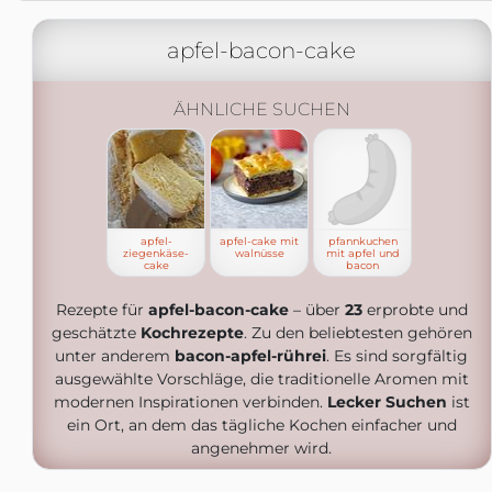
apfel-bacon-cake
ÄHNLICHE SUCHEN
apfel-
apfel-cake mit
pfannkuchen
ziegenkäse-
walnüsse
mit apfel und
cake
bacon
Rezepte für
apfel-bacon-cake
– über
23
erprobte und
geschätzte
Kochrezepte
. Zu den beliebtesten gehören
unter anderem
bacon-apfel-rührei
. Es sind sorgfältig
ausgewählte Vorschläge, die traditionelle Aromen mit
modernen Inspirationen verbinden.
Lecker Suchen
ist
ein Ort, an dem das tägliche Kochen einfacher und
angenehmer wird.