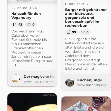
6 Januar 2017
15 Januar 2024
Burger mit gebratener
alter blutwurst,
Halbzeit für den
gorgonzola und
Veganuary
berlepsch-apfel im
42
0
rosinen-bun
Von veganem Mug
99
0
Cake über Apfel-
Ein Burger für die
Zwiebel-Schmalz bis
kalten Wintertage aus
hin zu arabischen
alter Blutwurst die sich
Ofenkartöffelchen:
wunderbar mit dem
Probiert in diesem
Apfel und dem
Januar einfach ein paar
Gorgonzola verträgt.
pflanzliche Rezepte aus!
Das schöne an der alten
(...)
Blutwurst ist, (...)
Der magische Kessel
Küchenjunge
www.magischer-kessel.de
www.kuechenjunge.