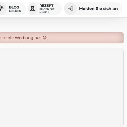
REZEPT
BLOG
Melden Sie sich an
FÜGEN SIE
MELDEN
HINZU
alte die Werbung aus 😄