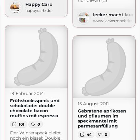
nur davon (...)
Happy Carb
happycarb.de
lecker macht laune
www.leckermachtlaune.
19 Februar 2014
Frühstücksspeck und
15 August 2011
schokolade: double
chocolate bacon
Gebratene aprikosen
muffins mit espresso
und pflaumen im
speckmantel mit
101
0
parmesanfüllung
Der Winterspeck bleibt
44
0
noch ein bissel: Double