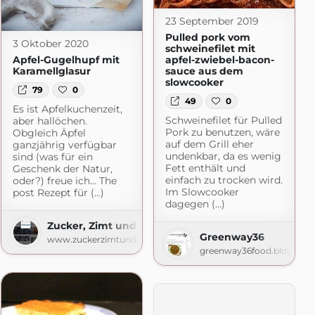
23 September 2019
Pulled pork vom
3 Oktober 2020
schweinefilet mit
Apfel-Gugelhupf mit
apfel-zwiebel-bacon-
Karamellglasur
sauce aus dem
slowcooker
79
0
49
0
Es ist Apfelkuchenzeit,
Schweinefilet für Pulled
aber hallöchen.
Pork zu benutzen, wäre
Obgleich Äpfel
auf dem Grill eher
ganzjährig verfügbar
undenkbar, da es wenig
sind (was für ein
Fett enthält und
Geschenk der Natur,
einfach zu trocken wird.
oder?) freue ich… The
Im Slowcooker
post Rezept für (...)
äflerland
dagegen (...)
ss.com
Zucker, Zimt und Liebe
Greenway36
www.zuckerzimtundliebe.de
greenway36food.blogspot