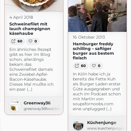
4 April 2018
Schweinefilet mit
lauch champignon
käsehaube
16 Oktober 2013
60
0
Hamburger freddy
schilling – saftiger
Ein ähnliches Rezept
burger aus bestem
gibt es hier im Blog
fleisch
schon, allerdings
bekam das
60
0
Schweinefilet damals
In Köln habe ich ja
eine Zwiebel-Apfel-
bereits die Fette Kuh
Bacon-Käsehaube.
als Burger Laden erster
Dieses Mal mußte ich
Güte ausgegraben und
ein paar (...)
auch im Podcast schon
mit Martin von
com
Greenway36
soupsfornoobs.com
eine unplugged (...)
greenway36food.blogspot.com
Küchenjunge
www.kuechenjunge.co