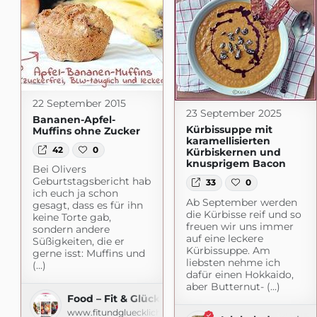
22 September 2015
23 September 2025
Bananen-Apfel-
Kürbissuppe mit
Muffins ohne Zucker
karamellisierten
42
0
Kürbiskernen und
knusprigem Bacon
Bei Olivers
Geburtstagsbericht hab
33
0
ich euch ja schon
Ab September werden
gesagt, dass es für ihn
die Kürbisse reif und so
keine Torte gab,
freuen wir uns immer
sondern andere
auf eine leckere
Süßigkeiten, die er
Kürbissuppe. Am
gerne isst: Muffins und
liebsten nehme ich
(...)
dafür einen Hokkaido,
aber Butternut- (...)
Food – Fit & Glücklich
www.fitundgluecklich.net