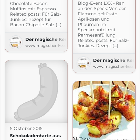
Blog-Event LXX - Ran
Chocolate Bacon
an den Speck: Von der
Muffins mit Espresso
Flamme geküsste
Related posts: Für Salz-
spot.com
Aprikosen und
Junkies: Rezept für
Pflaumen im
Bacon-Chipotle-Salz (...)
Speckmantel mit
Parmesanfüllung.
Der magische Kessel
Related posts: Für Salz-
Junkies: Rezept (...)
www.magischer-kessel.de
Der magische Kesse
www.magischer-kessel.
5 Oktober 2015
Schokoladentarte aus