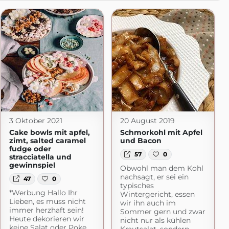
3 Oktober 2021
20 August 2019
Cake bowls mit apfel,
Schmorkohl mit Apfel
zimt, salted caramel
und Bacon
fudge oder
57
0
stracciatella und
gewinnspiel
Obwohl man dem Kohl
nachsagt, er sei ein
47
0
typisches
*Werbung Hallo Ihr
Wintergericht, essen
Lieben, es muss nicht
wir ihn auch im
immer herzhaft sein!
Sommer gern und zwar
Heute dekorieren wir
nicht nur als kühlen
keine Salat oder Poke