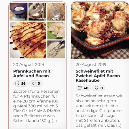
20 August 2019
20 August 2019
Pfannkuchen mit
Schweinefilet mit
Apfel und Bacon
Zwiebel-Apfel-Bacon-
Käsehaube
56
0
48
0
Zutaten für 2 Personen
Schweinefilet essen wir
für 4 Pfannkuchen für
ab und an sehr gern
eine 20 cm Pfanne 180
und seitdem ich eine
g Mehl 380 ml Milch 3
anständige Grillpfanne
Eier Gr. M Salz & Pfeffer
habe, kann ich sogar
nach Belieben etwas
mit Streifen anbraten,
Schnittlauch 150 g (...)
das gefällt mir. Das (...)