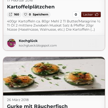
17 Februar 2016
Kartoffelplätzchen
0
160
0
Speichern
Lecker
400gr Kartoffeln ca. 80gr Mehl 2 Tl Butter/Maragrine ½
Tl Öl 2 mittlere Zwiebeln Muskat Salz & Pfeffer 20gr
Nüsse (Haselnüsse, Walnusse, etc.) Die Kartoffeln (...)
Kochglück
kochglueck.blogspot.com
26 März 2018
Gurke mit Räucherfisch