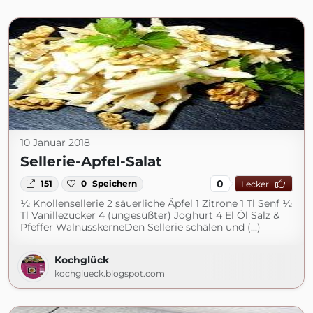
10 Januar 2018
Sellerie-Apfel-Salat
0
151
0
Speichern
Lecker
½ Knollensellerie 2 säuerliche Äpfel 1 Zitrone 1 Tl Senf ½
Tl Vanillezucker 4 (ungesüßter) Joghurt 4 El Öl Salz &
Pfeffer WalnusskerneDen Sellerie schälen und (...)
Kochglück
kochglueck.blogspot.com