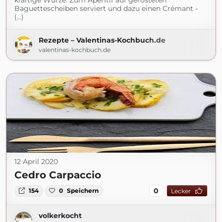
kräftige Würze. Zum Aperitif auf gerösteten
Baguettescheiben serviert und dazu einen Crémant -
(...)
Rezepte – Valentinas-Kochbuch.de
valentinas-kochbuch.de
12 April 2020
Cedro Carpaccio
0
154
0
Speichern
Lecker
volkerkocht