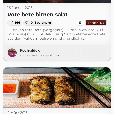
16 Januar 2015
Rote bete birnen salat
0
166
0
Speichern
Lecker
2 Knollen rote Bete (vorgegart) 1 Birne ½ Zwiebel 2 El
(Walnuss-) Öl 2 El (Apfel-) Essig Salz & PfefferRote Bete
aus dem Vakuum befreien und gründlich (...)
Kochglück
kochglueck.blogspot.com
2 März 2015