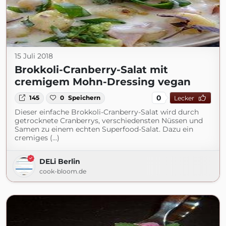
15 Juli 2018
Brokkoli-Cranberry-Salat mit
cremigem Mohn-Dressing vegan
0
145
0
Speichern
Lecker
Dieser einfache Brokkoli-Cranberry-Salat wird durch
getrocknete Cranberrys, verschiedensten Nüssen und
Samen zu einem echten Superfood-Salat. Dazu ein
cremiges (...)
DELi Berlin
cook-bloom.de