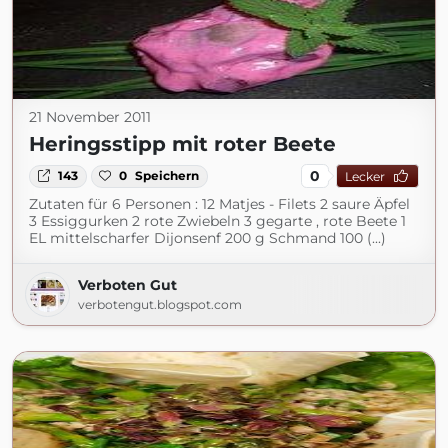
21 November 2011
Heringsstipp mit roter Beete
0
143
0
Speichern
Lecker
Zutaten für 6 Personen : 12 Matjes - Filets 2 saure Äpfel
3 Essiggurken 2 rote Zwiebeln 3 gegarte , rote Beete 1
EL mittelscharfer Dijonsenf 200 g Schmand 100 (...)
Verboten Gut
verbotengut.blogspot.com