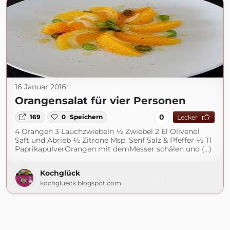
16 Januar 2016
Orangensalat für vier Personen
0
169
0
Speichern
Lecker
4 Orangen 3 Lauchzwiebeln ½ Zwiebel 2 El Olivenöl
Saft und Abrieb ½ Zitrone Msp. Senf Salz & Pfeffer ½ Tl
PaprikapulverOrangen mit demMesser schälen und (...)
Kochglück
kochglueck.blogspot.com