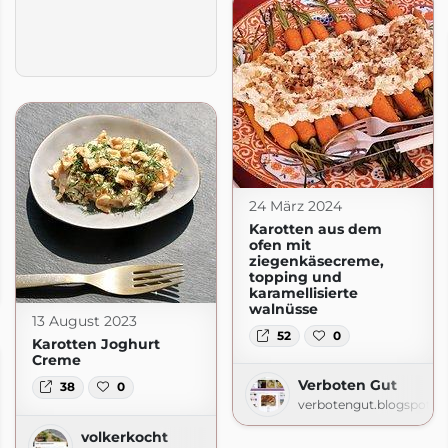
24 März 2024
Karotten aus dem
ofen mit
ziegenkäsecreme,
topping und
karamellisierte
walnüsse
13 August 2023
52
0
Karotten Joghurt
Creme
Verboten Gut
38
0
verbotengut.blogspot.c
volkerkocht