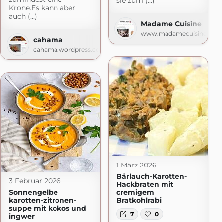
sie zum (...)
Krone.Es kann aber
auch (...)
r Foodblog
Madame Cuisine
macht.de
www.madamecuisine.de
cahama
cahama.wordpress.com
1 März 2026
Bärlauch-Karotten-
3 Februar 2026
Hackbraten mit
Sonnengelbe
cremigem
karotten-zitronen-
Bratkohlrabi
suppe mit kokos und
7
0
ingwer