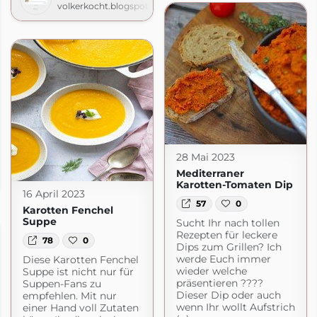
volkerkocht.blogspot.com
28 Mai 2023
and
Mediterraner
ogspot.com
Karotten-Tomaten Dip
16 April 2023
57
0
Karotten Fenchel
Suppe
Sucht Ihr nach tollen
Rezepten für leckere
78
0
Dips zum Grillen? Ich
werde Euch immer
Diese Karotten Fenchel
wieder welche
Suppe ist nicht nur für
präsentieren ????
Suppen-Fans zu
Dieser Dip oder auch
empfehlen. Mit nur
wenn Ihr wollt Aufstrich
einer Hand voll Zutaten