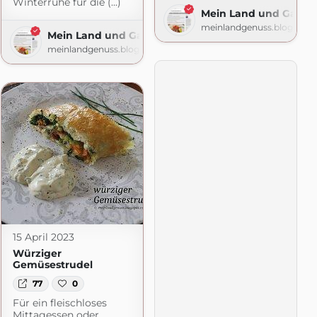
Winterruhe für die (...)
Mein Land und Garte
meinlandgenuss.blogspot
Mein Land und Gartengenuss
meinlandgenuss.blogspot.com
15 April 2023
Würziger
Gemüsestrudel
77
0
Für ein fleischloses
Mittagessen oder