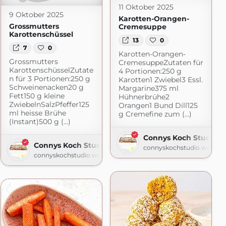
11 Oktober 2025
9 Oktober 2025
Karotten-Orangen-
Grossmutters
Cremesuppe
Karottenschüssel
13
0
7
0
Karotten-Orangen-
Grossmutters
CremesuppeZutaten für
KarottenschüsselZutate
4 Portionen:250 g
n für 3 Portionen:250 g
Karotten1 Zwiebel3 Essl.
Schweinenacken20 g
Margarine375 ml
Fett150 g kleine
Hühnerbrühe2
ZwiebelnSalzPfeffer125
Orangen1 Bund Dill125
ml heisse Brühe
g Cremefine zum (...)
(Instant)500 g (...)
press.com
Connys Koch Studio
Connys Koch Studio
connyskochstudio.wordpr
connyskochstudio.wordpress.com