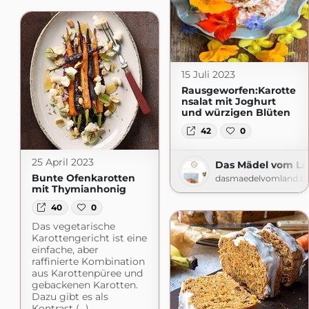
15 Juli 2023
Rausgeworfen:Karotte
nsalat mit Joghurt
und würzigen Blüten
42
0
25 April 2023
Das Mädel vom L
Bunte Ofenkarotten
dasmaedelvomland.bl
mit Thymianhonig
40
0
Das vegetarische
Karottengericht ist eine
einfache, aber
raffinierte Kombination
aus Karottenpüree und
gebackenen Karotten.
Dazu gibt es als
Kontrast (...)