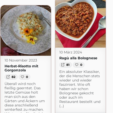
10 März 2024
Ragù alla Bolognese
10 November 2023
81
0
Herbst-Risotto mit
Gorgonzola
Ein absoluter Klassiker,
der die Menschen stets
82
0
wieder und wieder
Überall wird noch
fasziniert. Wie oft
fleißig geerntet. Das
haben wir schon
letzte Gemüse holt
Bolognese gekocht
man sich aus den
oder auch im
Gärten und Äckern um
Restaurant bestellt und
om
diese anschließend
(...)
winterfest zu machen.