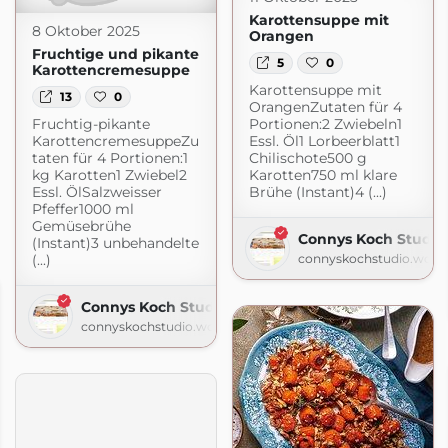
Karottensuppe mit
8 Oktober 2025
Orangen
Fruchtige und pikante
5
0
Karottencremesuppe
Karottensuppe mit
13
0
OrangenZutaten für 4
Fruchtig-pikante
Portionen:2 Zwiebeln1
KarottencremesuppeZu
Essl. Öl1 Lorbeerblatt1
taten für 4 Portionen:1
Chilischote500 g
kg Karotten1 Zwiebel2
Karotten750 ml klare
Essl. ÖlSalzweisser
Brühe (Instant)4 (...)
Pfeffer1000 ml
Gemüsebrühe
Connys Koch Studio
(Instant)3 unbehandelte
(...)
connyskochstudio.word
Connys Koch Studio
connyskochstudio.wordpress.com