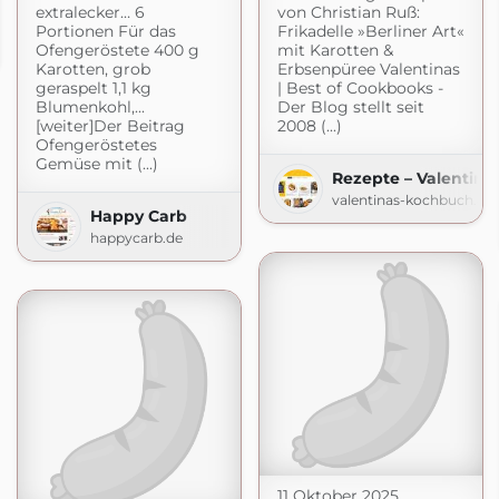
extralecker… 6
von Christian Ruß:
Portionen Für das
Frikadelle »Berliner Art«
Ofengeröstete 400 g
mit Karotten &
Karotten, grob
Erbsenpüree Valentinas
geraspelt 1,1 kg
| Best of Cookbooks -
Blumenkohl,...
Der Blog stellt seit
[weiter]Der Beitrag
2008 (...)
Ofengeröstetes
Gemüse mit (...)
Rezepte – Valentin
valentinas-kochbuch.de
Happy Carb
happycarb.de
11 Oktober 2025