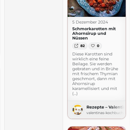
5 Dezember 2024
Schmorkarotten mit
Ahornsirup und
Nüssen
82
0
ot.com
Diese Karotten sind
wirklich eine feine
Beilage. Sie werden
gebraten und in Brühe
mit frischem Thymian
geschmort, dann mit
Ahornsirup
karamellisiert und mit
(...)
Rezepte – Valentin
valentinas-kochbuch.de