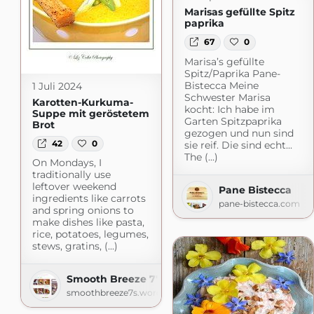
Marisas gefüllte Spitz
paprika
67
0
Marisa’s gefüllte
Spitz/Paprika Pane-
Bistecca Meine
1 Juli 2024
Schwester Marisa
Karotten-Kurkuma-
kocht: Ich habe im
Suppe mit geröstetem
Garten Spitzpaprika
Brot
gezogen und nun sind
42
0
sie reif. Die sind echt...
The (...)
On Mondays, I
traditionally use
leftover weekend
Pane Bistecca
ingredients like carrots
pane-bistecca.com
and spring onions to
make dishes like pasta,
rice, potatoes, legumes,
stews, gratins, (...)
Smooth Breeze 7's | Lizerls Schmankerlblog
smoothbreeze7s.wordpress.com