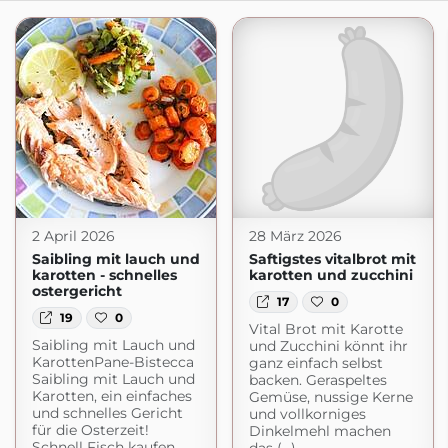
2 April 2026
28 März 2026
Saibling mit lauch und
Saftigstes vitalbrot mit
karotten - schnelles
karotten und zucchini
ostergericht
17
0
19
0
Vital Brot mit Karotte
Saibling mit Lauch und
und Zucchini könnt ihr
KarottenPane-Bistecca
ganz einfach selbst
Saibling mit Lauch und
backen. Geraspeltes
Karotten, ein einfaches
Gemüse, nussige Kerne
und schnelles Gericht
und vollkorniges
für die Osterzeit!
Dinkelmehl machen
Schnell Fisch kaufen,