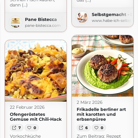
das (...)
dann (...)
Selbstgemacht - De
Pane Bistecca
www.habe-ich-selbstge
pane-bistecca.com
2 März 2026
22 Februar 2026
Frikadelle berliner art
Ofengeröstetes
mit karotten und
Gemüse mit Chili-Hack
erbsenpüree
7
0
6
0
Vorkochküche
Zum Beitrag: Rezept