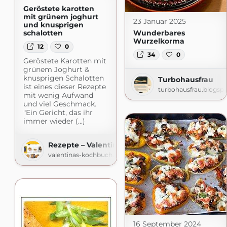
Geröstete karotten
mit grünem joghurt
23 Januar 2025
und knusprigen
Wunderbares
schalotten
Wurzelkorma
12
0
34
0
Geröstete Karotten mit
grünem Joghurt &
knusprigen Schalotten
Turbohausfrau
ist eines dieser Rezepte
turbohausfrau.blogsp
mit wenig Aufwand
und viel Geschmack.
"Ein Gericht, das ihr
immer wieder (...)
Rezepte – Valentinas-Kochbuch.de
valentinas-kochbuch.de
16 September 2024