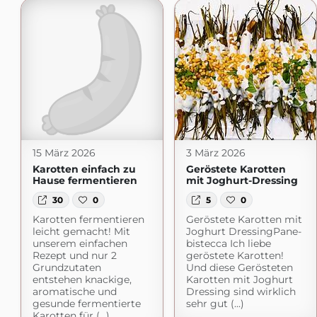
15 März 2026
3 März 2026
Karotten einfach zu
Geröstete Karotten
Hause fermentieren
mit Joghurt-Dressing
30
0
5
0
Karotten fermentieren
Geröstete Karotten mit
leicht gemacht! Mit
Joghurt DressingPane-
unserem einfachen
bistecca Ich liebe
Rezept und nur 2
geröstete Karotten!
Grundzutaten
Und diese Gerösteten
entstehen knackige,
Karotten mit Joghurt
aromatische und
Dressing sind wirklich
gesunde fermentierte
sehr gut (...)
Karotten für (...)