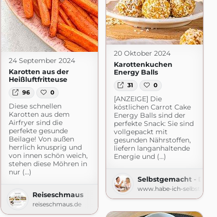
20 Oktober 2024
24 September 2024
Karottenkuchen
Karotten aus der
Energy Balls
Heißluftfritteuse
31
0
96
0
[ANZEIGE] Die
Diese schnellen
köstlichen Carrot Cake
Karotten aus dem
Energy Balls sind der
Airfryer sind die
perfekte Snack: Sie sind
perfekte gesunde
vollgepackt mit
Beilage! Von außen
gesunden Nährstoffen,
herrlich knusprig und
liefern langanhaltende
von innen schön weich,
Energie und (...)
stehen diese Möhren in
nur (...)
as-Kochbuch.de
Selbstgemacht - Der 
www.habe-ich-selbstgema
Reiseschmaus
reiseschmaus.de