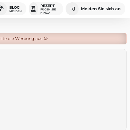
REZEPT
BLOG
Melden Sie sich an
FÜGEN SIE
MELDEN
HINZU
alte die Werbung aus 😄