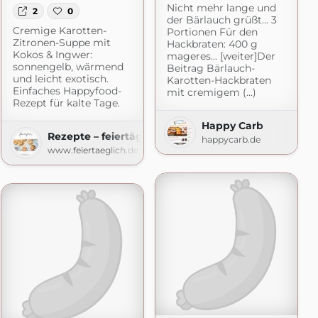
Nicht mehr lange und
2
0
der Bärlauch grüßt… 3
Cremige Karotten-
Portionen Für den
Zitronen-Suppe mit
Hackbraten: 400 g
Kokos & Ingwer:
mageres... [weiter]Der
sonnengelb, wärmend
Beitrag Bärlauch-
und leicht exotisch.
Karotten-Hackbraten
Einfaches Happyfood-
mit cremigem (...)
Rezept für kalte Tage.
as-Kochbuch.de
Happy Carb
Rezepte – feiertäglich…das schöne Leben
happycarb.de
www.feiertaeglich.de