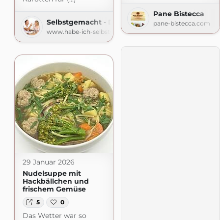
Pane Bistecca
Selbstgemacht - Der Foodblog
pane-bistecca.com
www.habe-ich-selbstgemacht.de
29 Januar 2026
Nudelsuppe mit
Hackbällchen und
frischem Gemüse
5
0
Das Wetter war so