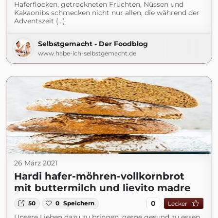
Haferflocken, getrockneten Früchten, Nüssen und
Kakaonibs schmecken nicht nur allen, die während der
Adventszeit (...)
Selbstgemacht - Der Foodblog
www.habe-ich-selbstgemacht.de
26 März 2021
Hardi hafer-möhren-vollkornbrot
mit buttermilch und lievito madre
0
50
0
Speichern
Lecker
Unsere Lieben dazu zu bringen, gerne gesund zu essen,