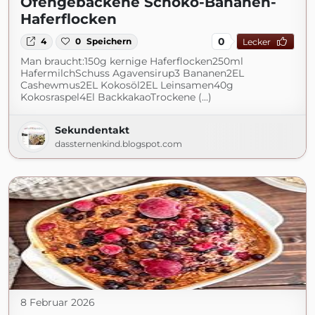
Ofengebackene Schoko-Bananen-
Haferflocken
0
4
0
Speichern
Lecker
Man braucht:150g kernige Haferflocken250ml
HafermilchSchuss Agavensirup3 Bananen2EL
Cashewmus2EL Kokosöl2EL Leinsamen40g
Kokosraspel4El BackkakaoTrockene (...)
Sekundentakt
dassternenkind.blogspot.com
8 Februar 2026