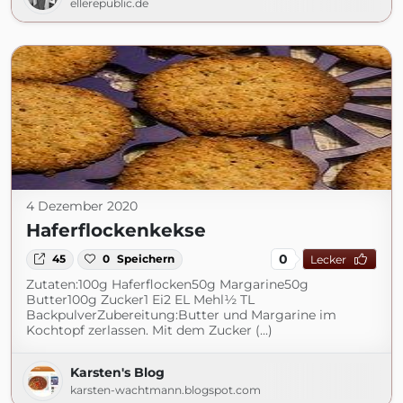
ellerepublic.de
4 Dezember 2020
Haferflockenkekse
0
45
0
Speichern
Lecker
Zutaten:100g Haferflocken50g Margarine50g
Butter100g Zucker1 Ei2 EL Mehl½ TL
BackpulverZubereitung:Butter und Margarine im
Kochtopf zerlassen. Mit dem Zucker (...)
Karsten's Blog
karsten-wachtmann.blogspot.com