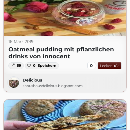
16 März 2019
Oatmeal pudding mit pflanzlichen
drinks von innocent
0
59
0
Speichern
Lecker
Delicious
shoushousdelicious.blogspot.com