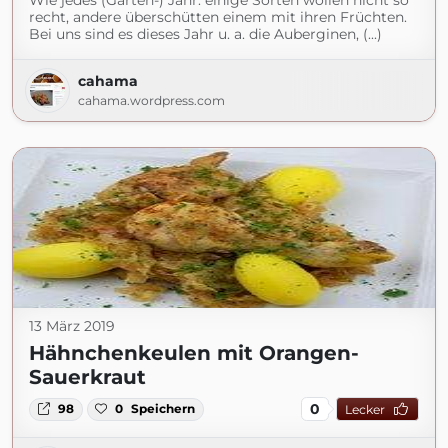
Wie jedes (Garten-) Jahr: einige Sorten wollen nicht so
recht, andere überschütten einem mit ihren Früchten.
Bei uns sind es dieses Jahr u. a. die Auberginen, (...)
cahama
cahama.wordpress.com
13 März 2019
Hähnchenkeulen mit Orangen-
Sauerkraut
0
98
0
Speichern
Lecker