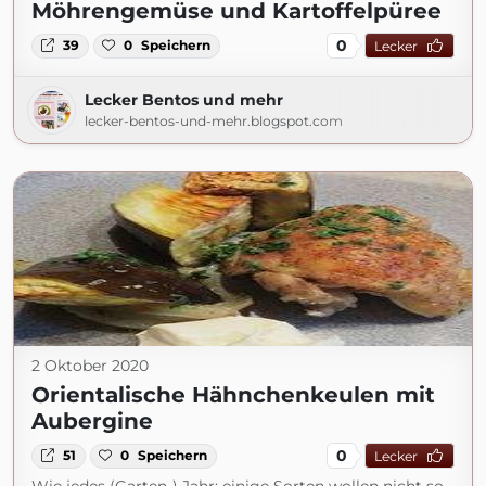
Möhrengemüse und Kartoffelpüree
0
39
0
Speichern
Lecker
Lecker Bentos und mehr
lecker-bentos-und-mehr.blogspot.com
2 Oktober 2020
Orientalische Hähnchenkeulen mit
Aubergine
0
51
0
Speichern
Lecker