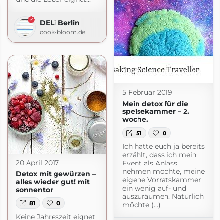
DELi Berlin
cook-bloom.de
5 Februar 2019
Mein detox für die
speisekammer – 2.
woche.
51
0
Ich hatte euch ja bereits
erzählt, dass ich mein
20 April 2017
Event als Anlass
nehmen möchte, meine
Detox mit gewürzen –
eigene Vorratskammer
alles wieder gut! mit
ein wenig auf- und
sonnentor
auszuräumen. Natürlich
81
0
möchte (...)
Keine Jahreszeit eignet