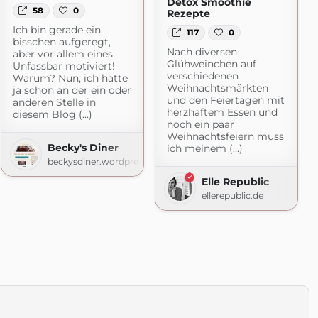
Detox Smoothie
58
0
Rezepte
Ich bin gerade ein
117
0
bisschen aufgeregt,
Nach diversen
aber vor allem eines:
Glühweinchen auf
Unfassbar motiviert!
verschiedenen
Warum? Nun, ich hatte
Weihnachtsmärkten
ja schon an der ein oder
und den Feiertagen mit
anderen Stelle in
herzhaftem Essen und
diesem Blog (...)
noch ein paar
Weihnachtsfeiern muss
Becky's Diner
ich meinem (...)
beckysdiner.wordpress.com
Elle Republic
ellerepublic.de