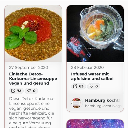
27 September 2020
28 Februar 2020
Einfache Detox-
Infused water mit
Kurkuma-Linsensuppe
apfelsine und salbei
vegan und gesund
63
0
72
0
Diese Detox Kurkuma-
Hamburg kocht!
Linsensuppe ist eine
hamburgkocht.blogspo
vegan, gesunde und
herzhafte Mahlzeit, die
sich hervorragend für
eine gute Verdauung
und die Leber eignet...