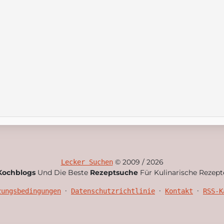
© 2009 / 2026
Lecker Suchen
Kochblogs
Und Die Beste
Rezeptsuche
Für Kulinarische Rezept
•
•
•
zungsbedingungen
Datenschutzrichtlinie
Kontakt
RSS-K