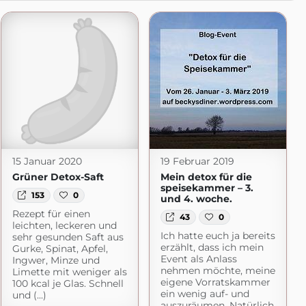
15 Januar 2020
19 Februar 2019
Grüner Detox-Saft
Mein detox für die
speisekammer – 3.
153
0
und 4. woche.
Rezept für einen
43
0
leichten, leckeren und
Ich hatte euch ja bereits
sehr gesunden Saft aus
erzählt, dass ich mein
Gurke, Spinat, Apfel,
t.com
Event als Anlass
Ingwer, Minze und
nehmen möchte, meine
Limette mit weniger als
eigene Vorratskammer
100 kcal je Glas. Schnell
ein wenig auf- und
und (...)
auszuräumen. Natürlich