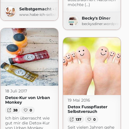
möchte (...)
Selbstgemacht - Der Foodblog
www.habe-ich-selbstgemacht.de
Becky's Diner
beckysdiner.wordpress.co
18 Juli 2017
Detox-Kur von Urban
19 Mai 2016
Monkey
Detox Fusspflaster
38
0
Selbstversuch
Ich bin überrascht wie
137
0
gut mir die Detox-Kur
Seit vielen Jahren gehe
von Urban Monkey