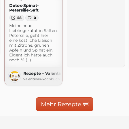
Detox-Spinat-
Petersilie-Saft
58
0
Meine neue
Lieblingszutat in Säften,
Petersilie, geht hier
eine köstliche Liaison
mit Zitrone, grünen
Äpfeln und Spinat ein.
ss.com
Eigentlich hätte auch
noch ½ (...)
Rezepte – Valentinas-Kochbuch.de
valentinas-kochbuch.de
Mehr Rezepte