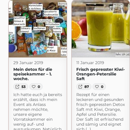
29 Januar 2019
11 Januar 2019
Mein detox für die
Frisch gepresster Kiwi-
speisekammer – 1.
Orangen-Petersilie
woche.
Saft
53
0
87
0
Ich hatte euch ja bereits
Rezept für einen
erzählt, dass ich mein
leckeren und gesunden
Event als Anlass
frisch gepressten Detox
nehmen möchte,
Saft mit Kiwi, Orange,
unsere eigene
Apfel und Petersilie.
Vorratskammer ein
Der Saft ist erfrischend
wenig auf- und
und sämig und eignet
auszuräumen. Natürlich
sich (...)