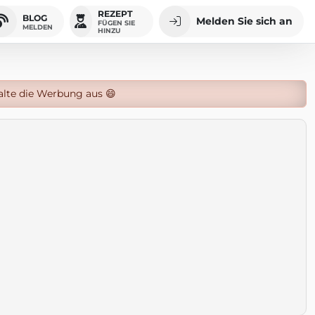
REZEPT
BLOG
Melden Sie sich an
FÜGEN SIE
MELDEN
HINZU
alte die Werbung aus 😄