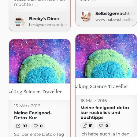
möchte (...)
Selbstgemacht - 
Becky's Diner
www.habe-ich-selbst
beckysdiner.wordpress.com
18 März 2016
15 März 2016
Meine feelgood-detox-
kur rückblick und
Meine Feelgood-
buchtipps
Detox-Kur
51
0
93
0
Ich habe euch ja in den
So, der erste Detox-Tag