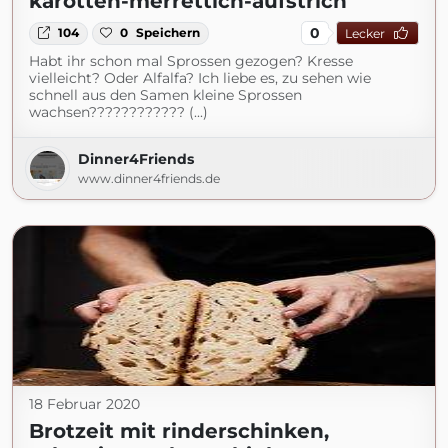
karotten-merrettich-aufstrich
0
104
0
Speichern
Lecker
Habt ihr schon mal Sprossen gezogen? Kresse
vielleicht? Oder Alfalfa? Ich liebe es, zu sehen wie
schnell aus den Samen kleine Sprossen
wachsen???????????? (...)
Dinner4Friends
www.dinner4friends.de
18 Februar 2020
Brotzeit mit rinderschinken,