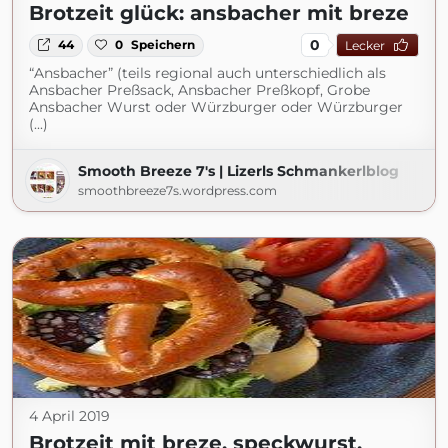
Brotzeit glück: ansbacher mit breze
0
44
0
Speichern
Lecker
“Ansbacher” (teils regional auch unterschiedlich als
Ansbacher Preßsack, Ansbacher Preßkopf, Grobe
Ansbacher Wurst oder Würzburger oder Würzburger
(...)
Smooth Breeze 7's | Lizerls Schmankerlblog
smoothbreeze7s.wordpress.com
4 April 2019
Brotzeit mit breze, speckwurst,