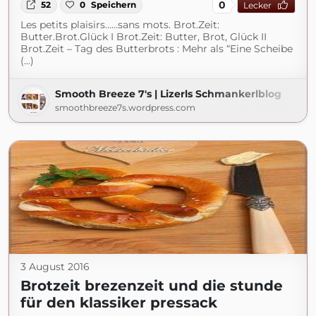
0
52
0
Speichern
Lecker
Les petits plaisirs……sans mots. Brot.Zeit:
Butter.Brot.Glück I Brot.Zeit: Butter, Brot, Glück II
Brot.Zeit – Tag des Butterbrots : Mehr als “Eine Scheibe
(...)
Smooth Breeze 7's | Lizerls Schmankerlblog
smoothbreeze7s.wordpress.com
3 August 2016
Brotzeit brezenzeit und die stunde
für den klassiker pressack