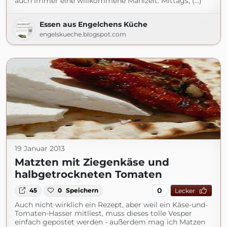
auch immer eine willkommene Mahlzeit: Mittags, (...)
Essen aus Engelchens Küche
engelskueche.blogspot.com
19 Januar 2013
Matzten mit Ziegenkäse und
halbgetrockneten Tomaten
0
45
0
Speichern
Lecker
Auch nicht wirklich ein Rezept, aber weil ein Käse-und-
Tomaten-Hasser mitliest, muss dieses tolle Vesper
einfach gepostet werden - außerdem mag ich Matzen