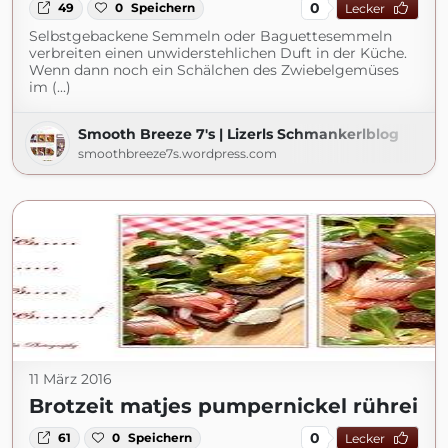
0
49
0
Speichern
Lecker
Selbstgebackene Semmeln oder Baguettesemmeln
verbreiten einen unwiderstehlichen Duft in der Küche.
Wenn dann noch ein Schälchen des Zwiebelgemüses
im (...)
Smooth Breeze 7's | Lizerls Schmankerlblog
smoothbreeze7s.wordpress.com
11 März 2016
Brotzeit matjes pumpernickel rührei
0
61
0
Speichern
Lecker