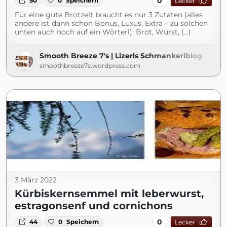
0
50
0
Speichern
Lecker
Für eine gute Brotzeit braucht es nur 3 Zutaten (alles
andere ist dann schon Bonus, Luxus, Extra – zu solchen
unten auch noch auf ein Wörterl): Brot, Wurst, (...)
Smooth Breeze 7's | Lizerls Schmankerlblog
smoothbreeze7s.wordpress.com
3 März 2022
Kürbiskernsemmel mit leberwurst,
estragonsenf und cornichons
0
44
0
Speichern
Lecker