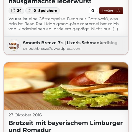
hausgemachte leberwurst
0
24
0
Speichern
Lecker
Wurst ist eine Götterspeise. Denn nur Gott weiß, was
drin ist. Jean Paul Mon grand-père maternel hat mich
von Kindesbeinen an in vielem geprägt. Nicht nur, (...)
Smooth Breeze 7's | Lizerls Schmankerlblog
smoothbreeze7s.wordpress.com
27 Oktober 2016
Brotzeit mit bayerischem Limburger
und Romadur