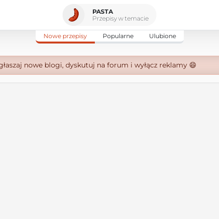
PASTA
Przepisy w temacie
Nowe przepisy
Popularne
Ulubione
zgłaszaj nowe blogi, dyskutuj na forum i wyłącz reklamy 😄