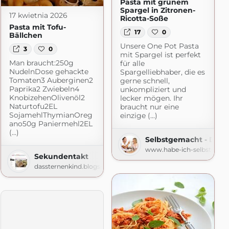
Pasta mit grünem
Spargel in Zitronen-
17 kwietnia 2026
Ricotta-Soße
Pasta mit Tofu-
17
0
Bällchen
Unsere One Pot Pasta
3
0
mit Spargel ist perfekt
Man braucht:250g
für alle
NudelnDose gehackte
Spargelliebhaber, die es
Tomaten3 Auberginen2
gerne schnell,
Paprika2 Zwiebeln4
unkompliziert und
KnobizehenOlivenöl2
lecker mögen. Ihr
Naturtofu2EL
braucht nur eine
SojamehlThymianOreg
einzige (...)
ano50g Paniermehl2EL
(...)
mehr
Selbstgemacht - Der 
.blogspot.com
www.habe-ich-selbstgema
Sekundentakt
dassternenkind.blogspot.com