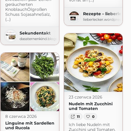
Vorrat an (...)
geräucherten
KnoblauchÖlgroßen
Rezepte – lieberlecker
Schuss SojasahneSalz,
 Lizerls Schmankerlblog
(...)
lieberlecker.wordpress.co
ess.com
Sekundentakt
dassternenkind.blogspot.com
23 czerwca 2026
Nudeln mit Zucchini
und Tomaten
8 czerwca 2026
11
0
Linguine mit Sardellen
Ich liebe Nudeln mit
und Rucola
Zucchini und Tomaten.