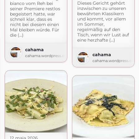
Dieses Gericht gehört
bianco vom Reh bei
inzwischen zu unseren
seiner Premiere restlos
bewährten Klassikern
begeistert hatte, war
und kommt, vor allem
schnell klar, dass es
im Sommer,
nicht bei diesem einen
regelmäßig auf den
Mal bleiben würde. Für
Tisch, wenn wir Lust auf
die (...)
eine herzhafte (...)
cahama
cahama
cahama.wordpress.com
cahama.wordpress.com
12 maja 2026