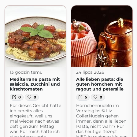
13 godzin temu
24 lipca 2026
Mediterrane pasta mit
Alle lieben pasta: die
salsiccia, zucchini und
guten hörnchen mit
kirschtomaten
ragout und petersilie
0
0
5
0
Für dieses Gericht hatte
Hörnchennudeln im
ich bereits alles
Vorratsglas © Liz
eingekauft, weil uns
ColletNudeln gehen
mal wieder nach etwas
immer, denn alle lieben
deftigen zum Mittag
Pasta, nicht wahr? Für
war. Für mich hatte ich
das heutige Rezept
eine interessante
HIER in meinem kleinen