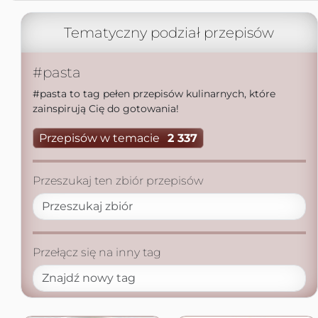
Tematyczny podział przepisów
#pasta
#pasta to tag pełen przepisów kulinarnych, które
zainspirują Cię do gotowania!
Przepisów w temacie
2 337
Przeszukaj ten zbiór przepisów
Przełącz się na inny tag