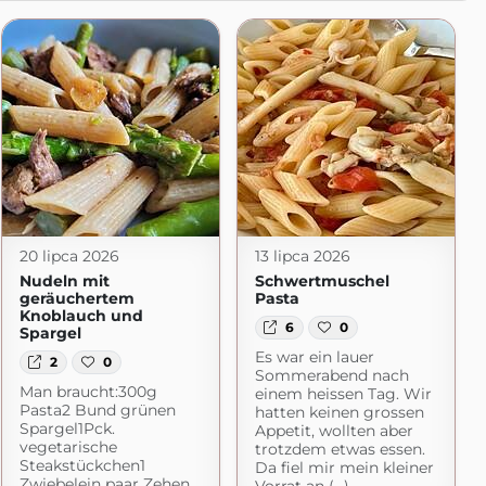
20 lipca 2026
13 lipca 2026
Nudeln mit
Schwertmuschel
geräuchertem
Pasta
Knoblauch und
6
0
Spargel
Es war ein lauer
2
0
Sommerabend nach
Man braucht:300g
einem heissen Tag. Wir
Pasta2 Bund grünen
hatten keinen grossen
Spargel1Pck.
Appetit, wollten aber
vegetarische
trotzdem etwas essen.
Steakstückchen1
Da fiel mir mein kleiner
Zwiebelein paar Zehen