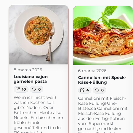
8 marca 2026
6 marca 2026
Louisiana cajun
Cannelloni mit Speck-
garnelen pasta
Käse-Füllung
10
0
4
0
Wenn ich nicht weiß
Cannelloni mit Fleisch-
was ich kochen soll,
Käse FüllungPane-
gibt's Nudeln. Oder
Bistecca Cannelloni mit
Bütterchen. Heute also
Fleisch-Käse Füllung
Nudeln. Ein bisschen im
aus den Fertig-Röhren
Kühlschrank
vom Supermarkt
geschnüffelt und in der
gemacht, sind lecker.
TK, was ist (...)