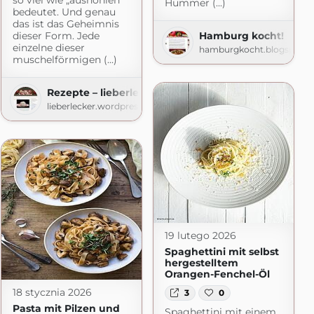
Hummer (...)
bedeutet. Und genau
das ist das Geheimnis
dieser Form. Jede
Hamburg kocht!
einzelne dieser
hamburgkocht.blogspot.
muschelförmigen (...)
Rezepte – lieberlecker
lieberlecker.wordpress.com
19 lutego 2026
Spaghettini mit selbst
hergestelltem
Orangen-Fenchel-Öl
18 stycznia 2026
3
0
Pasta mit Pilzen und
Spaghettini mit einem