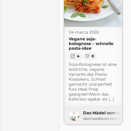
24 marca 2026
Vegane soja-
bolognese – schnelle
pasta-idee
4
0
Soja-Bolognese ist eine
köstliche, vegane
Variante des Pasta-
Klassikers. Schnell
gemacht und perfekt
fürs Meal Prep
geeignet!Wenn das
Käferlein später als (...)
Das Mädel vom Land
e
dasmaedelvomland.blogs