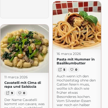
16 marca 2026
Pasta mit Hummer in
Basilikumbutter
5
0
Auch wenn ich den
11 marca 2026
Hochzeitstag ohne den
Cavatelli mit Cima di
Gatten feiern muss,
rapa und Salsiccia
wollte ich doch wie
früher etwas
9
0
Besonderes kochen.
Der Name Cavatelli
Vom Silvester-Essen
kommt von cavare, was
war noch ein halber
so viel wie „aushöhlen“