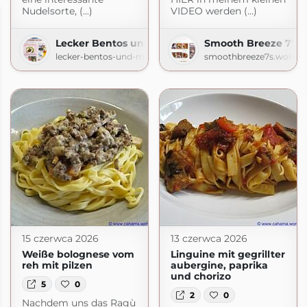
Nudelsorte, (...)
VIDEO werden (...)
Lecker Bentos und mehr
Smooth Breeze 7's |
lecker-bentos-und-mehr.blogspot.com
smoothbreeze7s.wordpr
15 czerwca 2026
13 czerwca 2026
Weiße bolognese vom
Linguine mit gegrillter
reh mit pilzen
aubergine, paprika
und chorizo
5
0
2
0
Nachdem uns das Ragù