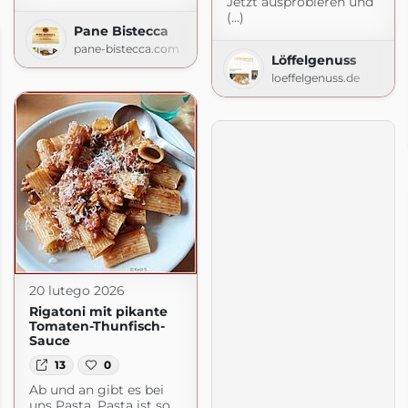
Jetzt ausprobieren und
(...)
Pane Bistecca
pane-bistecca.com
Löffelgenuss
loeffelgenuss.de
20 lutego 2026
Rigatoni mit pikante
Tomaten-Thunfisch-
Sauce
13
0
Ab und an gibt es bei
uns Pasta. Pasta ist so