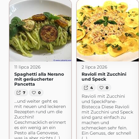
11 lipca 2026
2 lipca 2026
Spaghetti alla Nerano
Ravioli mit Zucchini
mit geräucherter
und Speck
Pancetta
4
0
7
0
Ravioli mit Zucchini
…und weiter geht es
und SpeckPane-
mit neuen und leckeren
Bistecca Diese Ravioli
Rezepten rund um die
mit Zucchini und Speck
Zucchini!
sind ganz einfach zu
Geschmacklich erinnert
machen und
es ein wenig an ein
schmecken sehr fein.
Pesto alla Genovese,
Ein Genuss, der schnell
was ja aber nichts (...)
(...)