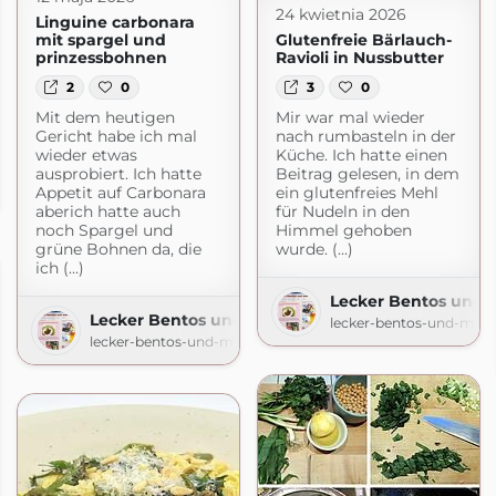
24 kwietnia 2026
Linguine carbonara
mit spargel und
Glutenfreie Bärlauch-
prinzessbohnen
Ravioli in Nussbutter
2
0
3
0
Mit dem heutigen
Mir war mal wieder
Gericht habe ich mal
nach rumbasteln in der
wieder etwas
Küche. Ich hatte einen
ausprobiert. Ich hatte
Beitrag gelesen, in dem
Appetit auf Carbonara
ein glutenfreies Mehl
pot.com
aberich hatte auch
für Nudeln in den
noch Spargel und
Himmel gehoben
grüne Bohnen da, die
wurde. (...)
ich (...)
Lecker Bentos und 
Lecker Bentos und mehr
lecker-bentos-und-mehr
lecker-bentos-und-mehr.blogspot.com