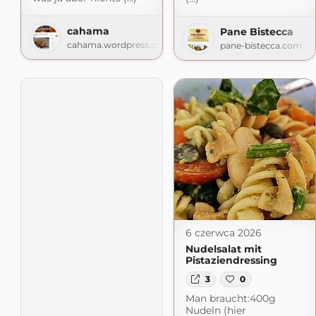
cahama
Pane Bistecca
cahama.wordpress.com
pane-bistecca.com
6 czerwca 2026
Nudelsalat mit
Pistaziendressing
3
0
Man braucht:400g
Nudeln (hier