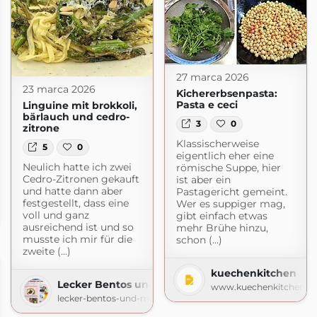
27 marca 2026
23 marca 2026
Kichererbsenpasta:
Pasta e ceci
Linguine mit brokkoli,
bärlauch und cedro-
3
0
zitrone
Klassischerweise
5
0
eigentlich eher eine
Neulich hatte ich zwei
römische Suppe, hier
Cedro-Zitronen gekauft
ist aber ein
und hatte dann aber
Pastagericht gemeint.
festgestellt, dass eine
cht.de
Wer es suppiger mag,
voll und ganz
gibt einfach etwas
de
ausreichend ist und so
mehr Brühe hinzu,
musste ich mir für die
schon (...)
zweite (...)
kuechenkitchen
Lecker Bentos und mehr
www.kuechenkitchen.d
lecker-bentos-und-mehr.blogspot.com