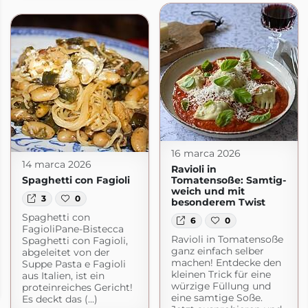
16 marca 2026
14 marca 2026
Ravioli in
Spaghetti con Fagioli
Tomatensoße: Samtig-
weich und mit
3
0
besonderem Twist
Spaghetti con
6
0
FagioliPane-Bistecca
Ravioli in Tomatensoße
Spaghetti con Fagioli,
ganz einfach selber
abgeleitet von der
machen! Entdecke den
Suppe Pasta e Fagioli
kleinen Trick für eine
aus Italien, ist ein
würzige Füllung und
proteinreiches Gericht!
de
eine samtige Soße.
Es deckt das (...)