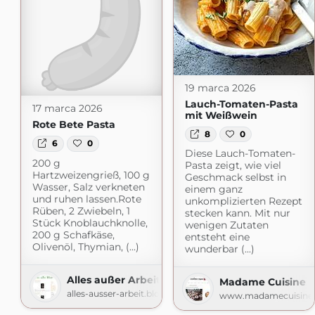
19 marca 2026
Lauch-Tomaten-Pasta
17 marca 2026
mit Weißwein
Rote Bete Pasta
8
0
6
0
Diese Lauch-Tomaten-
200 g
Pasta zeigt, wie viel
Hartzweizengrieß, 100 g
Geschmack selbst in
Wasser, Salz verkneten
einem ganz
und ruhen lassen.Rote
unkomplizierten Rezept
Rüben, 2 Zwiebeln, 1
stecken kann. Mit nur
Stück Knoblauchknolle,
wenigen Zutaten
200 g Schafkäse,
entsteht eine
Olivenöl, Thymian, (...)
wunderbar (...)
Alles außer Arbeit
Madame Cuisine
alles-ausser-arbeit.blogspot.com
www.madamecuisine.