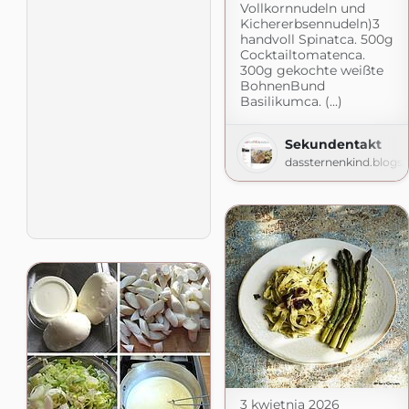
Vollkornnudeln und
Kichererbsennudeln)3
handvoll Spinatca. 500g
Cocktailtomatenca.
300g gekochte weißte
BohnenBund
Basilikumca. (...)
Sekundentakt
dassternenkind.blogs
3 kwietnia 2026