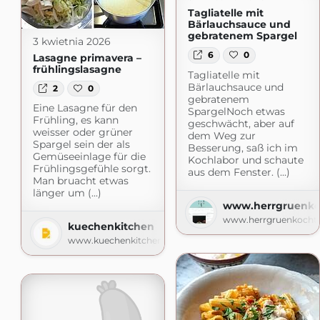
Tagliatelle mit
Bärlauchsauce und
gebratenem Spargel
3 kwietnia 2026
6
0
Lasagne primavera –
frühlingslasagne
Tagliatelle mit
Bärlauchsauce und
2
0
gebratenem
Eine Lasagne für den
SpargelNoch etwas
Frühling, es kann
geschwächt, aber auf
weisser oder grüner
dem Weg zur
Spargel sein der als
Besserung, saß ich im
Gemüseeinlage für die
Kochlabor und schaute
Frühlingsgefühle sorgt.
aus dem Fenster. (...)
Man bruacht etwas
länger um (...)
www.herrgruenko
www.herrgruenkocht.
kuechenkitchen
www.kuechenkitchen.de