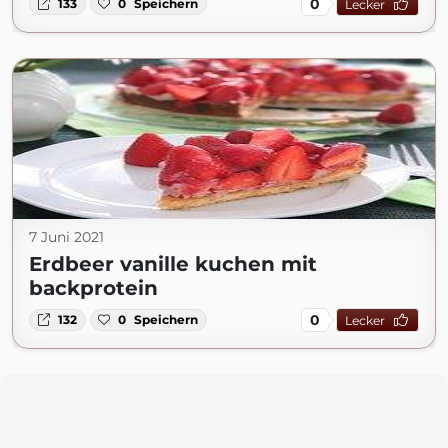
0
133
0
Speichern
Lecker
7 Juni 2021
Erdbeer vanille kuchen mit
backprotein
0
132
0
Speichern
Lecker