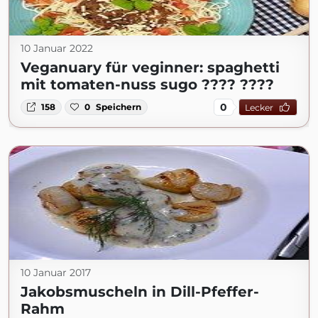
10 Januar 2022
Veganuary für veginner: spaghetti
mit tomaten-nuss sugo ???? ????
0
158
0
Speichern
Lecker
10 Januar 2017
Jakobsmuscheln in Dill-Pfeffer-
Rahm