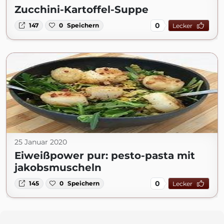
Zucchini-Kartoffel-Suppe
0
147
0
Speichern
Lecker
25 Januar 2020
Eiweißpower pur: pesto-pasta mit
jakobsmuscheln
0
145
0
Speichern
Lecker