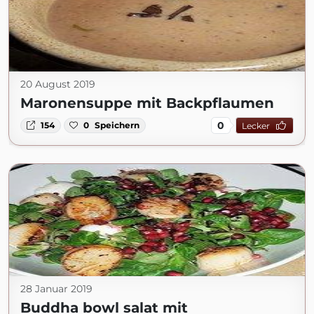
20 August 2019
Maronensuppe mit Backpflaumen
0
154
0
Speichern
Lecker
28 Januar 2019
Buddha bowl salat mit