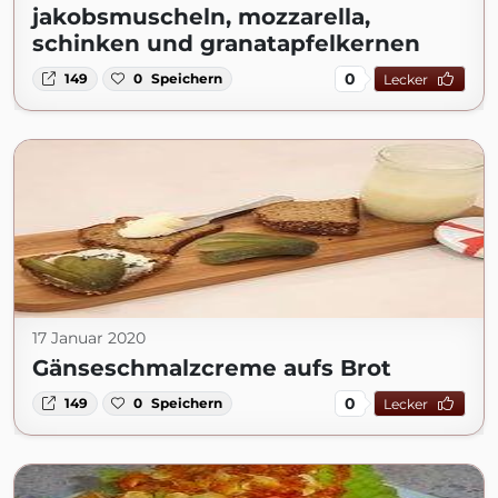
jakobsmuscheln, mozzarella,
schinken und granatapfelkernen
0
149
0
Speichern
Lecker
17 Januar 2020
Gänseschmalzcreme aufs Brot
0
149
0
Speichern
Lecker