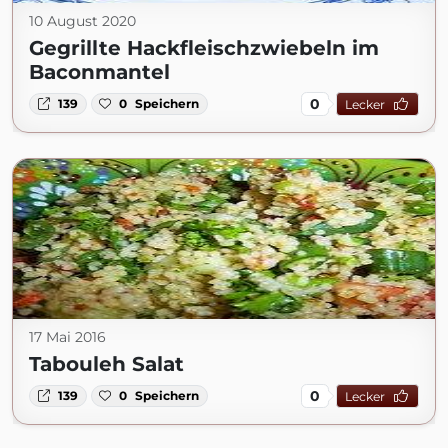
10 August 2020
Gegrillte Hackfleischzwiebeln im
Baconmantel
0
139
0
Speichern
Lecker
17 Mai 2016
Tabouleh Salat
0
139
0
Speichern
Lecker