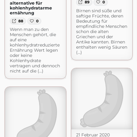
89
0
alternative für
kohlenhydratarme
Birnen sind süße und
ernährung
saftige Früchte, deren
Bedeutung für
88
0
empfindliche Menschen
Wenn man zu den
schon die alten
Menschen gehört, die
Griechen und der
auf eine
Antike kannten. Birnen
kohlenhydratreduzierte
enthalten wenig Säuren
Ernährung Wert legen
(...)
oder keine
Kohlenhydrate
vertragen und dennoch
nicht auf die (...)
21 Februar 2020