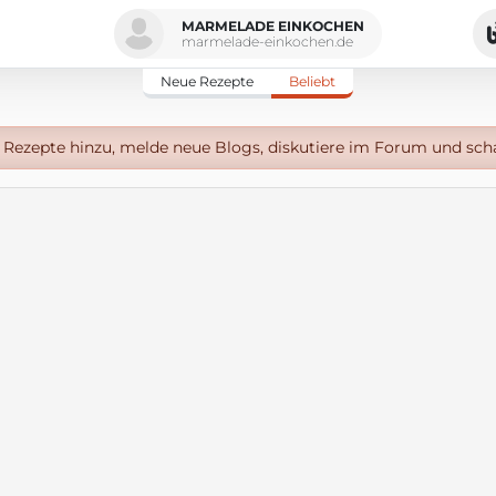
MARMELADE EINKOCHEN
marmelade-einkochen.de
Neue Rezepte
Beliebt
Rezepte hinzu, melde neue Blogs, diskutiere im Forum und sch