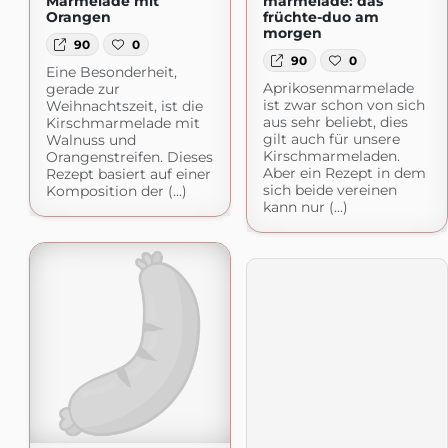
Marmelade mit
marmelade: das
Orangen
früchte-duo am
morgen
90
0
90
0
Eine Besonderheit,
Aprikosenmarmelade
gerade zur
ist zwar schon von sich
Weihnachtszeit, ist die
aus sehr beliebt, dies
Kirschmarmelade mit
gilt auch für unsere
Walnuss und
Kirschmarmeladen.
Orangenstreifen. Dieses
Aber ein Rezept in dem
Rezept basiert auf einer
sich beide vereinen
Komposition der (...)
kann nur (...)