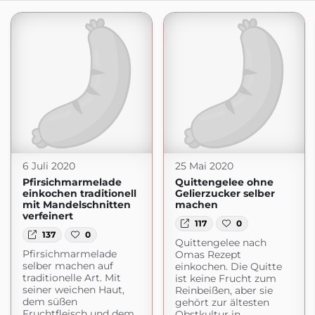
6 Juli 2020
25 Mai 2020
Pfirsichmarmelade
Quittengelee ohne
einkochen traditionell
Gelierzucker selber
mit Mandelschnitten
machen
verfeinert
117
0
137
0
Quittengelee nach
Pfirsichmarmelade
Omas Rezept
selber machen auf
einkochen. Die Quitte
traditionelle Art. Mit
ist keine Frucht zum
seiner weichen Haut,
Reinbeißen, aber sie
dem süßen
gehört zur ältesten
Fruchtfleisch und dem
Obstkultur in