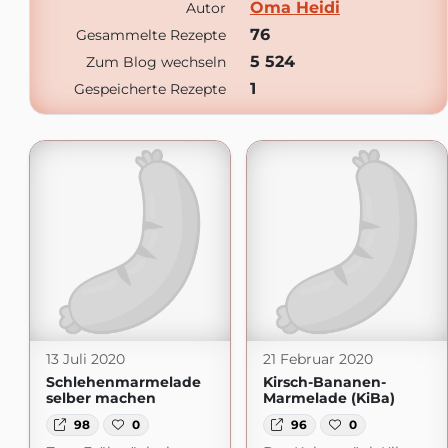
Oma Heidi
Autor
76
Gesammelte Rezepte
5 524
Zum Blog wechseln
1
Gespeicherte Rezepte
13 Juli 2020
21 Februar 2020
Schlehenmarmelade
Kirsch-Bananen-
selber machen
Marmelade (KiBa)
98
0
96
0