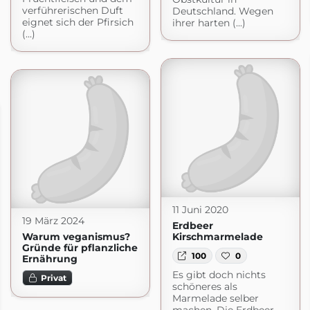
verführerischen Duft
Deutschland. Wegen
eignet sich der Pfirsich
ihrer harten (...)
(...)
11 Juni 2020
19 März 2024
Erdbeer
Warum veganismus?
Kirschmarmelade
Gründe für pflanzliche
100
0
Ernährung
Es gibt doch nichts
Privat
schöneres als
Marmelade selber
machen. Die Erdbeer-