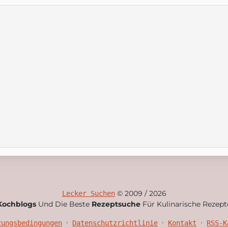
© 2009 / 2026
Lecker Suchen
Kochblogs
Und Die Beste
Rezeptsuche
Für Kulinarische Rezept
•
•
•
zungsbedingungen
Datenschutzrichtlinie
Kontakt
RSS-K