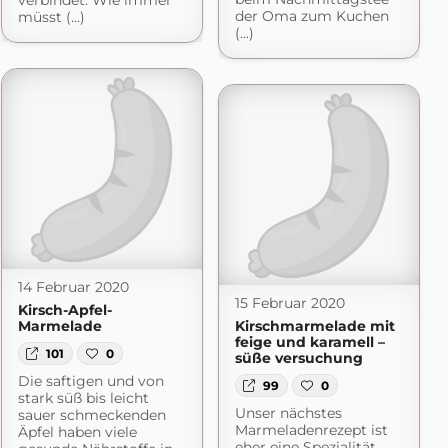
verbindet. Wie immer
der Oma zum Kuchen
müsst (...)
(...)
14 Februar 2020
15 Februar 2020
Kirsch-Apfel-
Marmelade
Kirschmarmelade mit
feige und karamell –
101
0
süße versuchung
Die saftigen und von
99
0
stark süß bis leicht
Unser nächstes
sauer schmeckenden
Marmeladenrezept ist
Äpfel haben viele
eher eine Spezialität