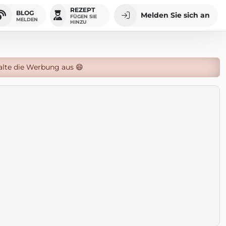
REZEPT
BLOG
Melden Sie sich an
FÜGEN SIE
MELDEN
HINZU
alte die Werbung aus 😄