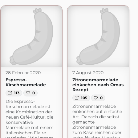
28 Februar 2020
7 August 2020
Espresso-
Zitronenmarmelade
Kirschmarmelade
einkochen nach Omas
Rezept
113
0
105
0
Die Espresso-
Zitronenmarmelade
Kirschmarmelade ist
einkochen auf einfache
eine Kombination der
Art. Danach die selbst
neuen Café-Kultur, die
gemachte
konservative
Zitronenmarmelade
Marmelade mit einem
zum Käse reichen oder
italienischen Flaire
beim Nachmittagstee